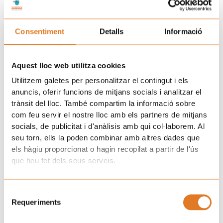
poder presentar els seus projectes de voluntariat sanitari, amb
l’objectiu de conscienciar als i les alumnes i que vagin a alguna
de les entitats a col·laborar a través d’una acció de voluntariat.
Consentiment
Detalls
Informació
Aquesta experiència pot enriquir la seva formació, tant des del
punt de vista acadèmic com humà, preparant-los per acabar
Aquest lloc web utilitza cookies
sent professionals més compromesos i empàtics en el futur.
Utilitzem galetes per personalitzar el contingut i els
Prev
N
anuncis, oferir funcions de mitjans socials i analitzar el
ANTERIOR
SEGÜENT
El voluntariat: una força essencial i necessària
Arriba el Nadal… i les famílies es retroben al voltant del Tió!
trànsit del lloc. També compartim la informació sobre
com feu servir el nostre lloc amb els partners de mitjans
Uneix-te a la família d'Afanoc
socials, de publicitat i d'anàlisis amb qui col·laborem. Al
seu torn, ells la poden combinar amb altres dades que
els hàgiu proporcionat o hagin recopilat a partir de l'ús
que heu fet dels seus serveis.
Selecció
He llegit i accepto la
Clàusula de consentiment.
i la
Requeriments
de
Política de Privacitat.
consentiment