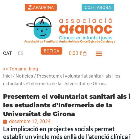
Vés
APADRINA
COL·LABORA
al
contingut
Associació de Familiars i Amics de Nens Oncològics de Catalunya
BOTIGA
0,00
€
CAT
ES
Cistella
<< Tornar al blog
/
/ Presentem el voluntariat sanitari als i les
Inici
Notícies
estudiants d’Infermeria de la Universitat de Girona
Presentem el voluntariat sanitari als i
les estudiants d’Infermeria de la
Universitat de Girona
desembre 12, 2024
La implicació en projectes socials permet
establir un vincle més enllà de l’atenció clínica i