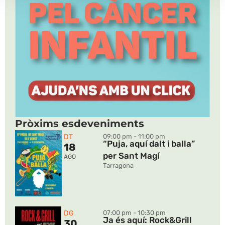
Pròxims esdeveniments
DT
09:00 pm - 11:00 pm
“Puja, aquí dalt i balla”
18
per Sant Magí
AGO
Tarragona
DG
07:00 pm - 10:30 pm
Ja és aquí: Rock&Grill
30