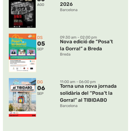
2026
AGO
Barcelona
DS
09:30 am - 02:00 pm
Nova edició de “Posa’t
05
la Gorra!” a Breda
SEP
Breda
DG
11:00 am - 06:00 pm
Torna una nova jornada
06
solidària del “Posa’t la
SEP
Gorra!” al TIBIDABO
Barcelona