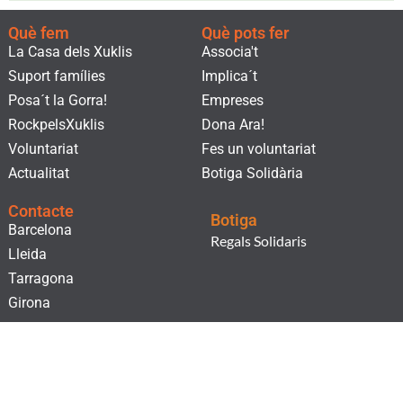
Què fem
Què pots fer
La Casa dels Xuklis
Associa't
Suport famílies
Implica´t
Posa´t la Gorra!
Empreses
RockpelsXuklis
Dona Ara!
Voluntariat
Fes un voluntariat
Actualitat
Botiga Solidària
Contacte
Botiga
Barcelona
Regals Solidaris
Lleida
Tarragona
Girona
Subscriu-te al nostre butlletí!