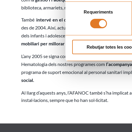
gestió i l’adequació de les sales
Selecció
biblioteca, armariets, neveres i microones.
Requeriments
de
consentiment
També
i l’adequació de la planta
intervé en el disseny
des de 2004. Així, actualment la planta compta amb esp
dels infants i adolescents, els
espais comuns per als cu
dels acompanyants de
mobiliari per millorar el benestar
Rebutjar totes les coo
L’any 2005 se signa conveni amb
l’Hospital Sant Joan
Hematologia dels nostres programes com
l’acompanyam
programa de suport emocional al personal sanitari impl
social.
Al llarg d’aquests anys, l’AFANOC també s’ha implicat 
instal·lacions, sempre que ho han sol·licitat.