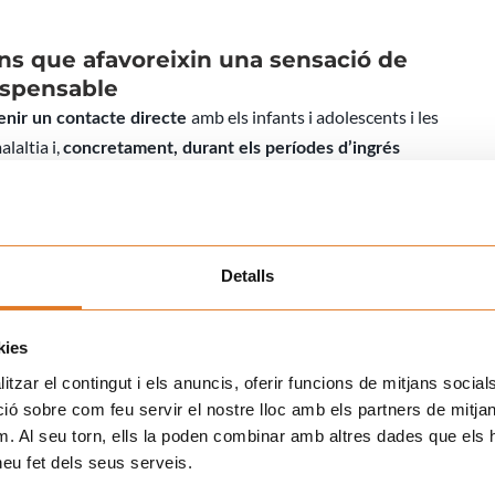
ns que afavoreixin una sensació de
ispensable
amb els infants i adolescents i les
nir un contacte directe
laltia i,
concretament, durant els períodes d’ingrés
itats i demandes per
, ja sigui a
donar una millor resposta
sionals amb els qui hi mantenim un
tant de
treball en xarxa,
Detalls
podem oferir tots els serveis d’Atenció Psicosocial que
t
kies
tzar el contingut i els anuncis, oferir funcions de mitjans socials i
ue es va incorporar a un centre sanitari per millorar la
 sobre com feu servir el nostre lloc amb els partners de mitjans 
amb el Servei d’Oncologia i Hematologia Pediàtriques de
m. Al seu torn, ells la poden combinar amb altres dades que els 
 heu fet dels seus serveis.
on hi aporta el suport del
i
, així
,
voluntariat
treball social
 comuns com ara les sales d’estar pels adults, sala polivalent,