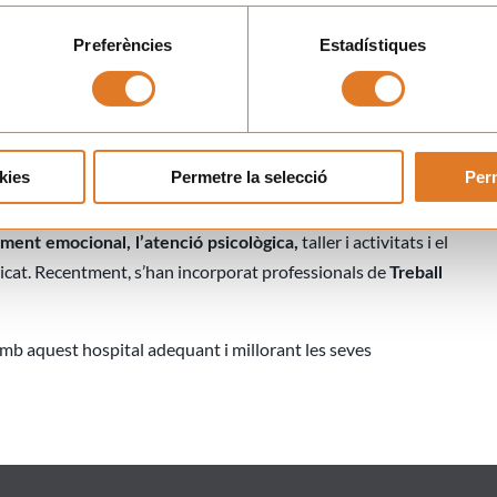
Preferències
Estadístiques
 d’oncologia i hematologia pediàtriques d’aquest hospital,
ais comuns destinats a les
activitats lúdiques i educatives
i un despatx d’atenció. També
s’
adequa part del
idadors
ls pacients.
kies
Permetre la selecció
Perm
per a la implementació a la Unitat d’Oncologia i
 de Déu
taller i activitats i el
ent emocional, l’atenció psicològica,
icat. Recentment, s’han incorporat professionals de
Treball
amb aquest hospital adequant i millorant les seves