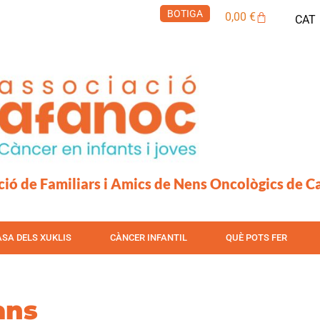
BOTIGA
Cistella
0,00
€
CAT
ció de Familiars i Amics de Nens Oncològics de C
ASA DELS XUKLIS
CÀNCER INFANTIL
QUÈ POTS FER
ans