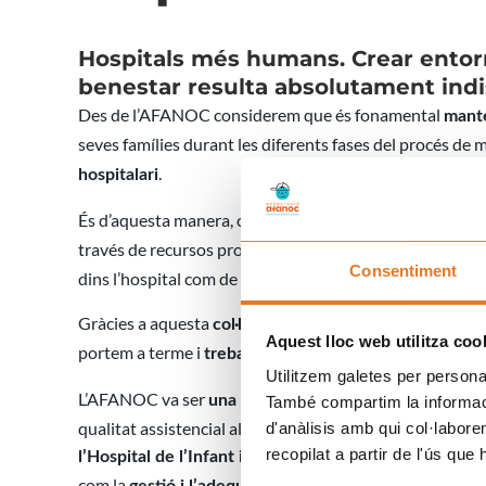
Hospitals més humans. Crear entor
benestar resulta absolutament ind
Des de l’AFANOC considerem que és fonamental
mante
seves famílies durant les diferents fases del procés de ma
.
hospitalari
És d’aquesta manera, com es coneixen les seves necess
través de recursos propis com derivant a altres profes
Consentiment
dins l’hospital com de fora.
Gràcies a aquesta
col·laboració entre hospitals i entita
Aquest lloc web utilitza coo
portem a terme i
.
treballar per la seva humanització
Utilitzem galetes per personali
L’AFANOC va ser
q
una de les primeres entitats socials
També compartim la informació
qualitat assistencial al treballar complementàriament 
d'anàlisis amb qui col·labore
recopilat a partir de l'ús que
l’Hospital de l’Infant i de la Dona de la Vall d’Hebron
com la
de jocs i espais