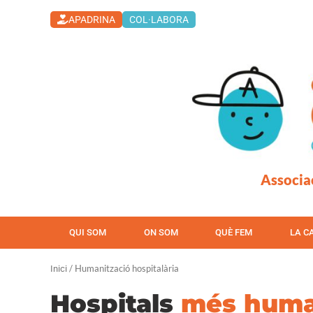
Vés
APADRINA
COL·LABORA
al
contingut
Associa
QUI SOM
ON SOM
QUÈ FEM
LA C
/ Humanització hospitalària
Inici
Hospitals
més hum