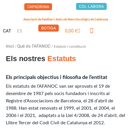
Vés
COL·LABORA
APADRINA
al
contingut
Associació de Familiars i Amics de Nens Oncològics de Catalunya
BOTIGA
0,00
€
CAT
ES
Cistella
LA CASA DELS XUKLIS
Inici
Què és l’AFANOC
/
/ Estatuts i constitució
Els nostres
Estatuts
Els principals objectius i filosofia de l’entitat
Els estatuts de l’AFANOC van ser aprovats el 19 de
desembre de 1987 pels socis fundadors i inscrits al
Registre d’Associacions de Barcelona, el 28 d’abril de
1988. Han estat renovats el 1999, el 2001, el 2004, el
2006 i el
2021, adaptats a la Llei 4/2008, de 24 d’abril, del
Llibre Tercer del Codi Civil de Catalunya el 2012.