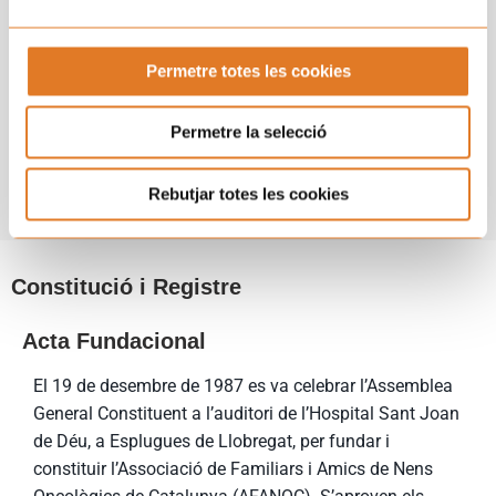
L’elecció dels membres de la Junta Directiva, que han de
ser associats i majors d’edat, es fa per votació de l
´Assemblea General. Els membres de la Junta Directiva
Permetre totes les cookies
exerceixen el càrrec gratuïtament. Els membres de la
Junta directiva exerciran el seu càrrec durant un període
Permetre la selecció
de tres anys, sense perjudici de que puguin ser reelegits.
Es poden consultar els estatuts complets en el pdf
Rebutjar totes les cookies
adjunt.
Constitució i Registre
Acta Fundacional
El 19 de desembre de 1987 es va celebrar l’Assemblea
General Constituent a l’auditori de l’Hospital Sant Joan
de Déu, a Esplugues de Llobregat, per fundar i
constituir l’Associació de Familiars i Amics de Nens