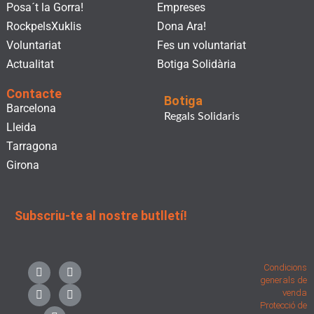
Posa´t la Gorra!
Empreses
RockpelsXuklis
Dona Ara!
Voluntariat
Fes un voluntariat
Actualitat
Botiga Solidària
Contacte
Botiga
Barcelona
Regals Solidaris
Lleida
Tarragona
Girona
Subscriu-te al nostre butlletí!
F
I
L
X
Y
Condicions
a
n
i
-
o
generals de
c
s
n
t
u
venda
e
t
k
w
t
Protecció de
b
a
e
i
u