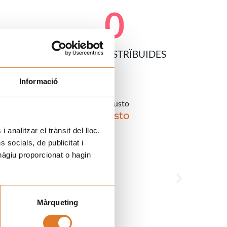
0
GORRES DISTRÏBUIDES
Informació
Custo
 analitzar el trànsit del lloc.
socials, de publicitat i
hàgiu proporcionat o hagin
Màrqueting