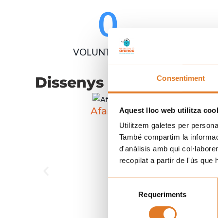
0
VOLUNTARIS/ES
Dissenys
de les gorres
Consentiment
Afanoc
Aquest lloc web utilitza coo
Utilitzem galetes per personali
També compartim la informació
d'anàlisis amb qui col·labore
recopilat a partir de l'ús que
Selecció
Requeriments
de
consentiment