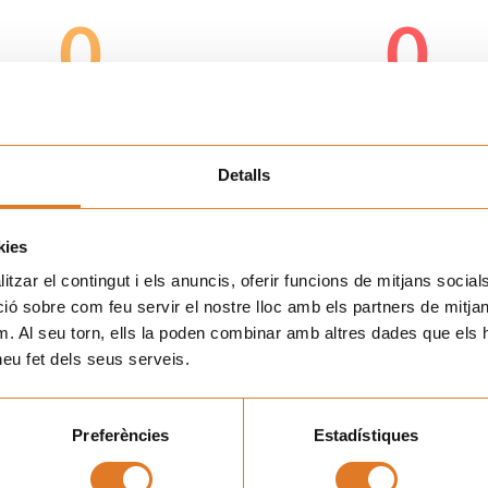
0
0
POBLACIONS
FESTES
Detalls
Jordi Labanda
Kukuxumusu
kies
tzar el contingut i els anuncis, oferir funcions de mitjans socials i
 sobre com feu servir el nostre lloc amb els partners de mitjans 
m. Al seu torn, ells la poden combinar amb altres dades que els 
 heu fet dels seus serveis.
Preferències
Estadístiques