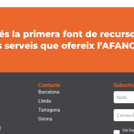
s la primera font de recurso
s serveis que ofereix l’AFAN
Contacte
Subscriu-
Barcelona
Lleida
Tarragona
Girona
t
He lle