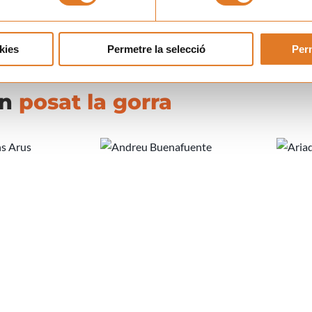
kies
Permetre la selecció
Perm
an
posat la gorra