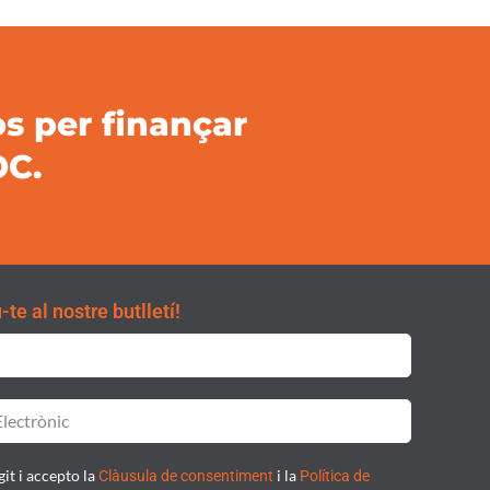
s per finançar
OC.
te al nostre butlletí!
git i accepto la
i la
Clàusula de consentiment
Política de