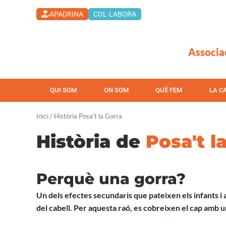
Vés
APADRINA
COL·LABORA
al
contingut
Associa
QUI SOM
ON SOM
QUÈ FEM
LA C
/ Història Posa’t la Gorra
Inici
Història de
Posa't l
Perquè una gorra?
Un dels efectes secundaris que pateixen els infants i 
del cabell. Per aquesta raó, es cobreixen el cap amb un