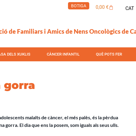
BOTIGA
Cistella
0,00
€
CAT
ció de Familiars i Amics de Nens Oncològics de C
ASA DELS XUKLIS
CÀNCER INFANTIL
QUÈ POTS FER
a gorra
adolescents malalts de càncer, el més palès, és la pèrdua
a gorra. El dia que ens la posem, som iguals als seus ulls.