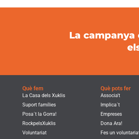
La campanya é
el
Què fem
Què pots fer
La Casa dels Xuklis
Associa't
Suport famílies
Implica´t
Posa´t la Gorra!
Empreses
RockpelsXuklis
Dona Ara!
Voluntariat
Fes un voluntaria