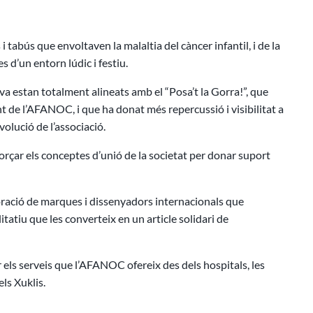
 i tabús que envoltaven la malaltia del càncer infantil, i de la
s d’un entorn lúdic i festiu.
va estan totalment alineats amb el “Posa’t la Gorra!”, que
de l’AFANOC, i que ha donat més repercussió i visibilitat a
volució de l’associació.
eforçar els conceptes d’unió de la societat per donar suport
boració de marques i dissenyadors internacionals que
itatiu que les converteix en un article solidari de
 els serveis que l’AFANOC ofereix des dels hospitals, les
ls Xuklis.