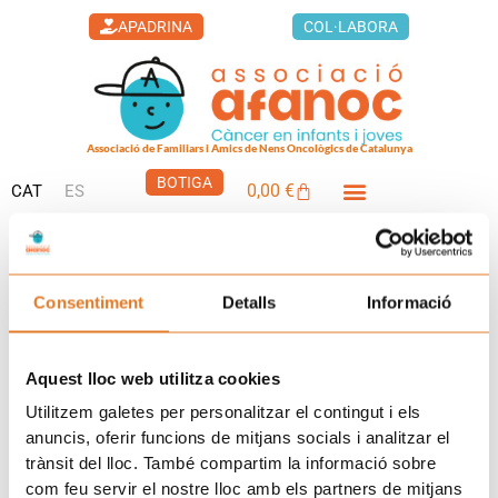
Vés
APADRINA
COL·LABORA
al
contingut
Associació de Familiars i Amics de Nens Oncològics de Catalunya
BOTIGA
0,00
€
CAT
ES
Cistella
LA CASA DELS XUKLIS
Avui
5 de desembre celebrem el Dia Internacional del
Voluntariat
. Enguany, volem valorar el temps com el tresor
immaterial més gran que té l’ésser humà. D’una banda, el fet
Consentiment
Detalls
Informació
altruista de donar-lo i de l’altra la necessitat de rebre’l quan
més es necessita. L’atenció i acompanyament, claus en el càncer
Aquest lloc web utilitza cookies
infantil, un procés en què el temps també és incert.
Utilitzem galetes per personalitzar el contingut i els
Aquest any també es compleixen
30 anys des que l’AFANOC
anuncis, oferir funcions de mitjans socials i analitzar el
va posar el seu primer equip de voluntariat al Servei
trànsit del lloc. També compartim la informació sobre
d’Oncologia i Hematologia Pediàtriques de Vall d’Hebron
,
com feu servir el nostre lloc amb els partners de mitjans