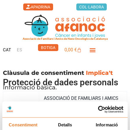
Vés
APADRINA
COL·LABORA
al
contingut
Associació de Familiars i Amics de Nens Oncològics de Catalunya
BOTIGA
0,00
€
CAT
ES
Cistella
LA CASA DELS XUKLIS
Clàusula de consentiment
Implica't
Protecció de dades personals
Informació bàsica.
ASSOCIACIÓ DE FAMILIARS I AMICS
Responsable
DE NENS ONCOLÒGICS DE
CATALUNYA -AFANOC-
Consentiment
Detalls
Informació
Recollida i tractament de les seves