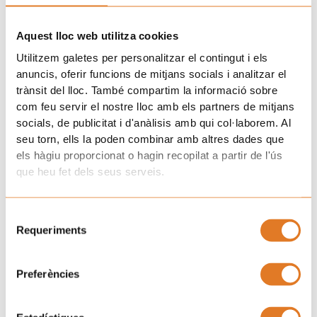
dades per atendre la seva proposta i
Finalitat
posar-nos en contacte amb vostè per
Aquest lloc web utilitza cookies
gestionar-la.
Utilitzem galetes per personalitzar el contingut i els
anuncis, oferir funcions de mitjans socials i analitzar el
Interès legítim del tractament per part
Legitimació
trànsit del lloc. També compartim la informació sobre
del responsable per mantenir la
com feu servir el nostre lloc amb els partners de mitjans
relació/projecte amb vostè.
socials, de publicitat i d'anàlisis amb qui col·laborem. Al
seu torn, ells la poden combinar amb altres dades que
No es cediran dades a tercers, excepte
els hàgiu proporcionat o hagin recopilat a partir de l'ús
Destinataris
obligació legal.
que heu fet dels seus serveis.
Accedir, rectificar i suprimir les dades,
Selecció
Drets
així com altres drets com s’explica a
Requeriments
de
la +info addicional RGPDUE
consentiment
Pot consultar la informació addicional
Preferències
Informació
i detallada sobre protecció de dades a
addicional
la nostra pàgina web:
www.afanoc.org