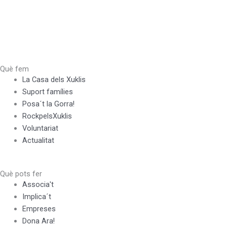
Què fem
La Casa dels Xuklis
Suport famílies
Posa´t la Gorra!
RockpelsXuklis
Voluntariat
Actualitat
Què pots fer
Associa't
Implica´t
Empreses
Dona Ara!