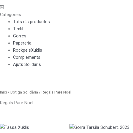
Main
Menu
Categories
Tots els productes
Textil
Gorres
Papereria
RockpelsXuklis
Complements
Ajuts Solidaris
Inici
/
Botiga Solidària
/ Regals Pare Noel
Regals Pare Noel