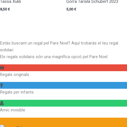
Tassa Xukli
Gorra Tarsila Schubert 2023
8,50
€
5,00
€
Estàs buscant un regal pel Pare Noel? Aquí trobaràs el teu regal
solidari.
Els regals solidaris són una magnífica opció pel Pare Noel.
Regals originals
Regals per infants
Amic invisible