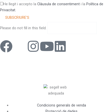
He llegit i accepto la
Clàusula de consentiment
i la
Política de
Privacitat.
SUBSCRIURE'S
Please do not fill in this field.
F
X
I
Y
L
a
-
n
o
i
c
t
s
u
n
e
w
t
t
k
b
i
a
u
e
o
t
g
b
d
Condicions generals de venda
Protecció de dades