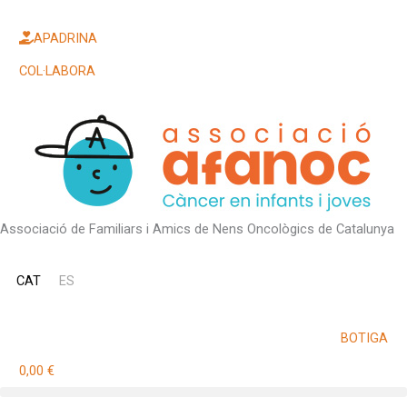
Vés
al
APADRINA
contingut
COL·LABORA
Associació de Familiars i Amics de Nens Oncològics de Catalunya
CAT
ES
BOTIGA
0,00
€
Cistella