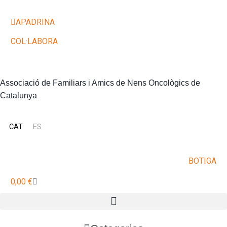
Vés
al
APADRINA
contingut
COL·LABORA
Associació de Familiars i Amics de Nens Oncològics de
Catalunya
CAT
ES
BOTIGA
0,00
€
Cistella