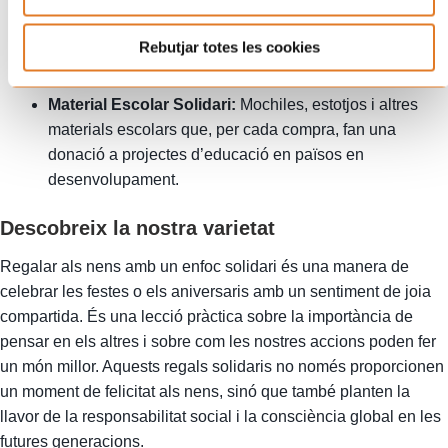
Ropa i Accessoris de Comerç Just:
eces de roba o
accessoris produïts sota condicions de treball justes,
Rebutjar totes les cookies
que asseguren un tracte digne als treballadors i que
contribueixen a millorar les seves comunitats.
Material Escolar Solidari:
Mochiles, estotjos i altres
materials escolars que, per cada compra, fan una
donació a projectes d’educació en països en
desenvolupament.
Descobreix la nostra varietat
Regalar als nens amb un enfoc solidari és una manera de
celebrar les festes o els aniversaris amb un sentiment de joia
compartida. És una lecció pràctica sobre la importància de
pensar en els altres i sobre com les nostres accions poden fer
un món millor. Aquests regals solidaris no només proporcionen
un moment de felicitat als nens, sinó que també planten la
llavor de la responsabilitat social i la consciència global en les
futures generacions.