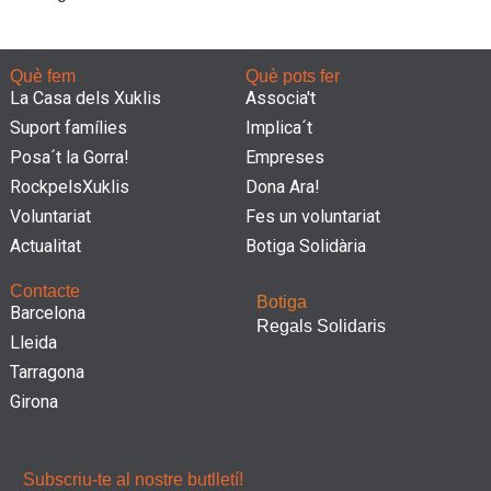
Què fem
Què pots fer
La Casa dels Xuklis
Associa't
Suport famílies
Implica´t
Posa´t la Gorra!
Empreses
RockpelsXuklis
Dona Ara!
Voluntariat
Fes un voluntariat
Actualitat
Botiga Solidària
Contacte
Botiga
Barcelona
Regals Solidaris
Lleida
Tarragona
Girona
Subscriu-te al nostre butlletí!