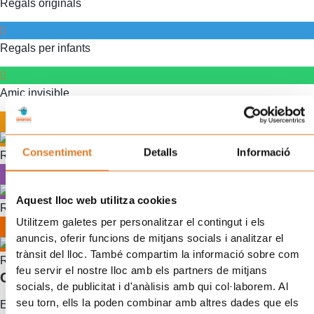
Regals originals
Regals per infants
Amic invisible
Consentiment
Detalls
Informació
Regals pel Tió
Aquest lloc web utilitza cookies
Regals Pare Noel
Utilitzem galetes per personalitzar el contingut i els
anuncis, oferir funcions de mitjans socials i analitzar el
trànsit del lloc. També compartim la informació sobre com
Regals per Reis
feu servir el nostre lloc amb els partners de mitjans
Comprar regals solidaris per nens
socials, de publicitat i d'anàlisis amb qui col·laborem. Al
seu torn, ells la poden combinar amb altres dades que els
Els regals solidaris per a nens són una oportunitat meravellosa