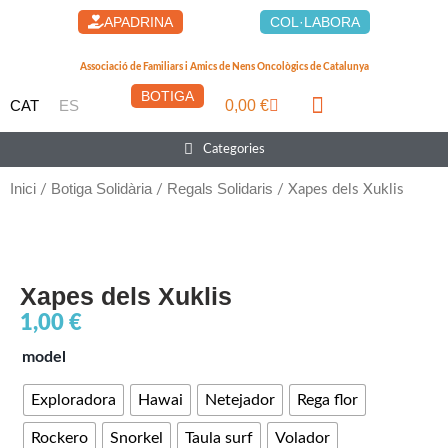
Vés
APADRINA
COL·LABORA
al
contingut
Associació de Familiars i Amics de Nens Oncològics de Catalunya
BOTIGA
0,00
€
CAT
ES
Cistella
Main
Categories
Menu
Inici
Botiga Solidària
Regals Solidaris
/
/
/ Xapes dels Xuklis
Xapes dels Xuklis
1,00
€
quantitat
model
de
Exploradora
Hawai
Netejador
Rega flor
Xapes
dels
Rockero
Snorkel
Taula surf
Volador