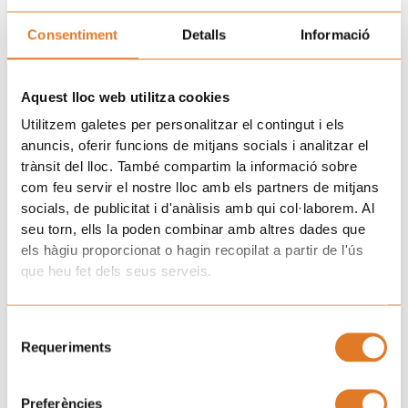
Informació addicional
Consentiment
Detalls
Informació
Col·lecciona tots els xuklis! Quin és el teu preferit?
Aquest lloc web utilitza cookies
Mides
: 31 mm de diàmetre
Utilitzem galetes per personalitzar el contingut i els
anuncis, oferir funcions de mitjans socials i analitzar el
trànsit del lloc. També compartim la informació sobre
Pes
0,052 kg
com feu servir el nostre lloc amb els partners de mitjans
socials, de publicitat i d'anàlisis amb qui col·laborem. Al
Enamorats
,
Exploradora
,
seu torn, ells la poden combinar amb altres dades que
Hawai
,
Netejador
,
Rega
model
els hàgiu proporcionat o hagin recopilat a partir de l'ús
flor
,
Rockero
,
Snorkel
,
que heu fet dels seus serveis.
Taula surf
,
Volador
Selecció
Requeriments
de
consentiment
Preferències