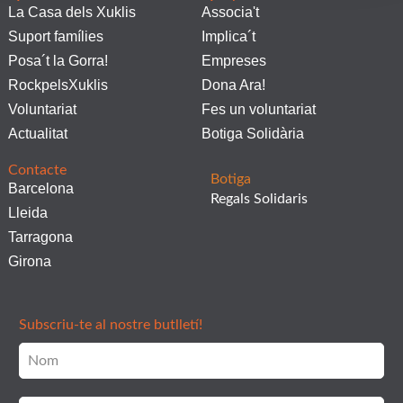
La Casa dels Xuklis
Associa't
Suport famílies
Implica´t
Posa´t la Gorra!
Empreses
RockpelsXuklis
Dona Ara!
Voluntariat
Fes un voluntariat
Actualitat
Botiga Solidària
Contacte
Botiga
Barcelona
Regals Solidaris
Lleida
Tarragona
Girona
Subscriu-te al nostre butlletí!