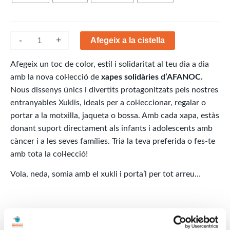
Xuklis
-
+
Afegeix a la cistella
Afegeix un toc de color, estil i solidaritat al teu dia a dia
amb la nova col·lecció de
xapes solidàries d’AFANOC.
Nous dissenys únics i divertits protagonitzats pels nostres
entranyables Xuklis, ideals per a col·leccionar, regalar o
portar a la motxilla, jaqueta o bossa. Amb cada xapa, estàs
donant suport directament als infants i adolescents amb
càncer i a les seves famílies. Tria la teva preferida o fes-te
amb tota la col·lecció!
Vola, neda, somia amb el xukli i porta’l per tot arreu…
Descripció