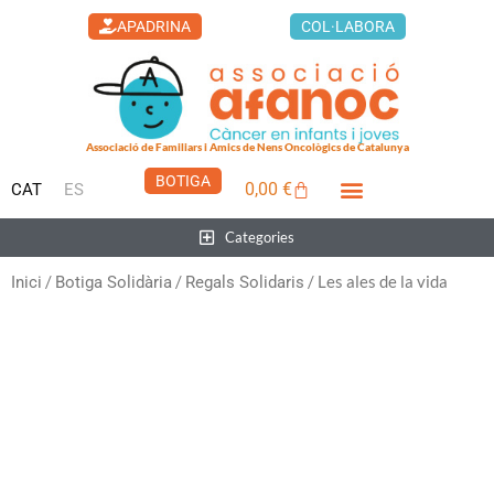
Vés
APADRINA
COL·LABORA
al
contingut
Associació de Familiars i Amics de Nens Oncològics de Catalunya
BOTIGA
0,00
€
CAT
ES
Cistella
LA CASA DELS XUKLIS
Main
Categories
Menu
/
/
/ Les ales de la vida
Inici
Botiga Solidària
Regals Solidaris