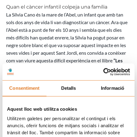
ales
Quan el càncer infantil colpeja una família
de
La Sílvia Cano és la mare de l’Abel, un infant que amb tan
la
sols dos anys de vida li van diagnosticar un càncer. Ara que
vida
l’Abel està a punt de fer els 10 anys i sembla que els dies
més difícils han quedat enrere, la Sílvia ha pogut posar en
negre sobre blanc el que va suposar aquest impacte en les
seves vides i per aquest Sant Jordi, ens convida a conèixer
com van viure aquesta difícil experiència en el llibre
“Les
Ales de la vida”
, una història que ens parla en primera
persona de com la vida ens fa passar per situacions que ens
posen al límit en el moment menys pensat i de com en
Consentiment
Detalls
Informació
podem sortir.
A vegades és qüestió de posar-se “ales” i començar a volar.
Aquest lloc web utilitza cookies
El llibre compte també amb els testimonis de 14 famílies de
Utilitzem galetes per personalitzar el contingut i els
Lleida que van haver de venir a Barcelona a fer el
anuncis, oferir funcions de mitjans socials i analitzar el
tractament dels seus fills i filles.
trànsit del lloc. També compartim la informació sobre