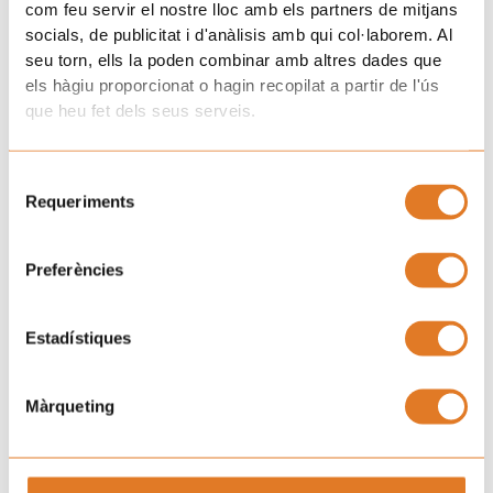
com feu servir el nostre lloc amb els partners de mitjans
socials, de publicitat i d'anàlisis amb qui col·laborem. Al
seu torn, ells la poden combinar amb altres dades que
Descripció
els hàgiu proporcionat o hagin recopilat a partir de l'ús
que heu fet dels seus serveis.
Informació addicional
Editorial: Sílvia Cano Moroba
Selecció
Requeriments
de
Pàginas: 183
consentiment
Any: 2020
Preferències
Tots els beneficis d’aquest llibre van destinats a
l’Associació de Nens amb Càncer (AFANOC)
Estadístiques
Pes
0,0334 kg
Màrqueting