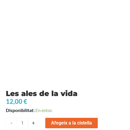
Les ales de la vida
12,00
€
quantitat
Disponibilitat:
En estoc
de
-
+
Afegeix a la cistella
Les