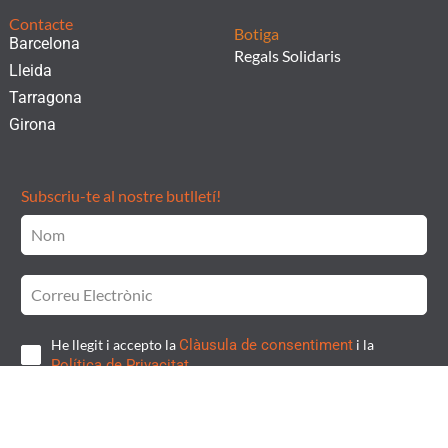
Contacte
Botiga
Barcelona
Regals Solidaris
Lleida
Tarragona
Girona
Subscriu-te al nostre butlletí!
He llegit i accepto la
Clàusula de consentiment
i la
Política de Privacitat.
SUBSCRIURE'S