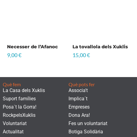
Necesser de l’Afanoc
La tovallola dels Xuklis
9,00
€
15,00
€
Què fem
Què pots fer
La Casa dels Xuklis
Associa't
Suport famílies
Implica´t
Posa´t la Gorra!
Empreses
RockpelsXuklis
Dona Ara!
Voluntariat
Fes un voluntariat
Actualitat
Botiga Solidària