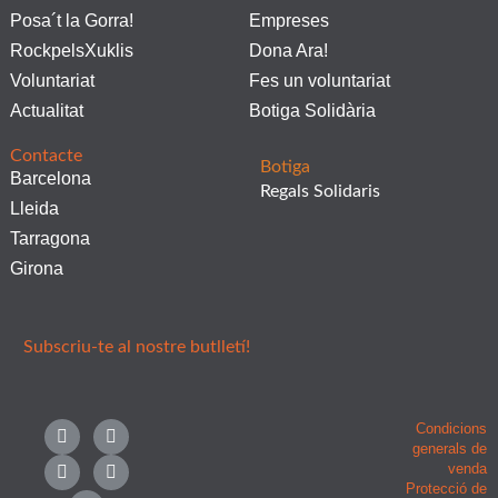
Posa´t la Gorra!
Empreses
RockpelsXuklis
Dona Ara!
Voluntariat
Fes un voluntariat
Actualitat
Botiga Solidària
Contacte
Botiga
Barcelona
Regals Solidaris
Lleida
Tarragona
Girona
Subscriu-te al nostre butlletí!
F
I
L
X
Y
Condicions
a
n
i
-
o
generals de
c
s
n
t
u
venda
e
t
k
w
t
Protecció de
b
a
e
i
u