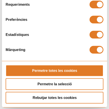
Requeriments
de
Tallatge
Adult, Infant
consentiment
Preferències
Estadístiques
Màrqueting
Permetre totes les cookies
Permetre la selecció
Davantal infantil dels
Moneders Xuklis
Xuklis
Rebutjar totes les cookies
6,00
€
12,00
€