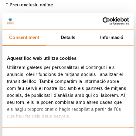
* Preu exclusiu online
Consentiment
Detalls
Informació
Descripció
Informació addicional
Aquest lloc web utilitza cookies
Utilitzem galetes per personalitzar el contingut i els
Talla:
Adult
anuncis, oferir funcions de mitjans socials i analitzar el
trànsit del lloc. També compartim la informació sobre
Talla:
Infant
com feu servir el nostre lloc amb els partners de mitjans
socials, de publicitat i d'anàlisis amb qui col·laborem. Al
Material:
Cotó 80%, 20% polièster
seu torn, ells la poden combinar amb altres dades que
Molt còmode, lleugera I EXCLUSIVA!
els hàgiu proporcionat o hagin recopilat a partir de l'ús
que heu fet dels seus serveis.
Pes
0,052 kg
Selecció