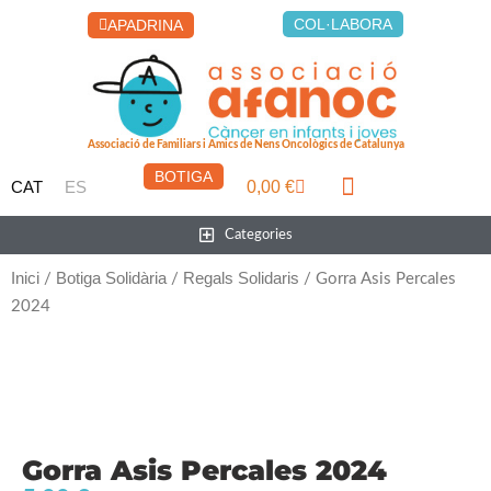
Vés
COL·LABORA
APADRINA
al
contingut
Associació de Familiars i Amics de Nens Oncològics de Catalunya
BOTIGA
0,00
€
CAT
ES
Cistella
LA CASA DELS XUKLIS
Main
Categories
Menu
Inici
Botiga Solidària
Regals Solidaris
/
/
/ Gorra Asis Percales
2024
Gorra Asis Percales 2024