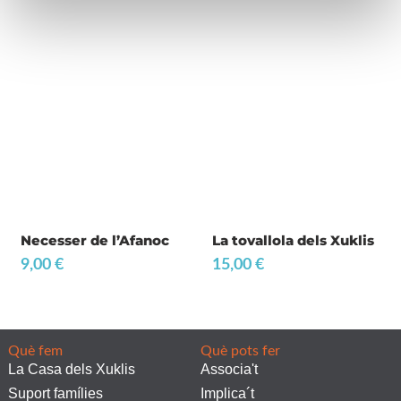
Necesser de l’Afanoc
La tovallola dels Xuklis
9,00
€
15,00
€
Què fem
Què pots fer
La Casa dels Xuklis
Associa't
Suport famílies
Implica´t