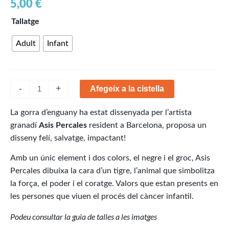
5,00
€
quantitat
Tallatge
de
Adult
Infant
Gorra
Asis
Percales
2024
-
+
Afegeix a la cistella
La gorra d’enguany ha estat dissenyada per l’artista
granadí
Asis Percales
resident a Barcelona, proposa un
disseny felí, salvatge, impactant!
Amb un únic element i dos colors, el negre i el groc, Asis
Percales dibuixa la cara d’un tigre, l’animal que simbolitza
la força, el poder i el coratge. Valors que estan presents en
les persones que viuen el procés del càncer infantil.
Podeu consultar la guia de talles a les imatges