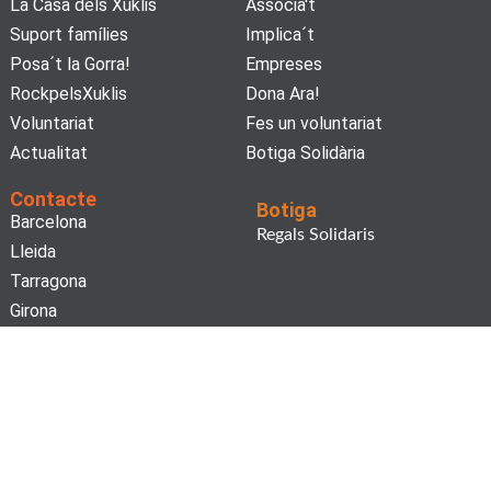
La Casa dels Xuklis
Associa't
Suport famílies
Implica´t
Posa´t la Gorra!
Empreses
RockpelsXuklis
Dona Ara!
Voluntariat
Fes un voluntariat
Actualitat
Botiga Solidària
Contacte
Botiga
Barcelona
Regals Solidaris
Lleida
Tarragona
Girona
Subscriu-te al nostre butlletí!