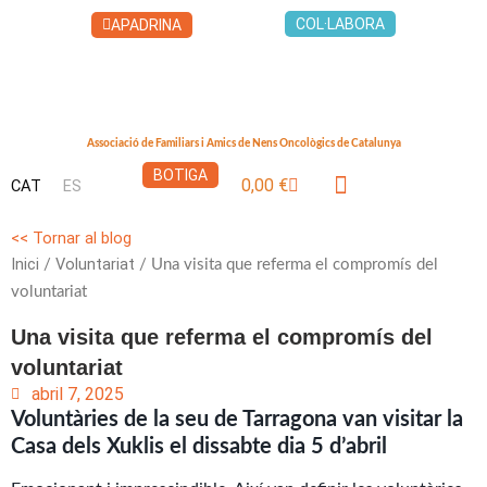
Vés
COL·LABORA
APADRINA
al
contingut
Associació de Familiars i Amics de Nens Oncològics de Catalunya
BOTIGA
0,00
€
CAT
ES
Cistella
LA CASA DELS XUKLIS
<< Tornar al blog
Inici
Voluntariat
/
/ Una visita que referma el compromís del
voluntariat
Una visita que referma el compromís del
voluntariat
abril 7, 2025
Voluntàries de la seu de Tarragona van visitar la
Casa dels Xuklis el dissabte dia 5 d’abril