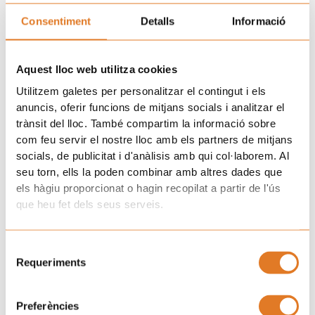
assistent, per a participar en l’acte de presentació de l’himne
Consentiment
Detalls
Informació
del “Posa’t la Gorra!” al Palau Robert, la darrera activitat
organitzada amb motiu de l’exposició “Univers Xukli”, que es
pot visitar fins al 21 d’abril.
Aquest lloc web utilitza cookies
Prev
N
ANTERIOR
SEGÜENT
Utilitzem galetes per personalitzar el contingut i els
Els Xuklis reben la consellera d’Educació Esther Niubó
El “Posa’t la gorra!” ja compta amb himne propi
anuncis, oferir funcions de mitjans socials i analitzar el
trànsit del lloc. També compartim la informació sobre
Uneix-te a la família d'Afanoc
com feu servir el nostre lloc amb els partners de mitjans
socials, de publicitat i d'anàlisis amb qui col·laborem. Al
seu torn, ells la poden combinar amb altres dades que
els hàgiu proporcionat o hagin recopilat a partir de l'ús
que heu fet dels seus serveis.
Clàusula de consentiment.
He llegit i accepto la
i la
Selecció
Política de Privacitat.
Requeriments
de
consentiment
SUBSCRIURE'S
Preferències