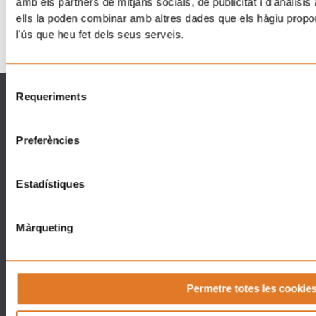
amb els partners de mitjans socials, de publicitat i d'anàlisis
Barcelona
ells la poden combinar amb altres dades que els hàgiu proporc
l'ús que heu fet dels seus serveis.
Selecció
Què fem
Què pots fer
Requeriments
de
La Casa dels Xuklis
Associa't
consentiment
Suport famílies
Implica´t
Preferències
Posa´t la Gorra!
Empreses
RockpelsXuklis
Dona Ara!
Voluntariat
Fes un voluntariat
Estadístiques
Actualitat
Botiga Solidària
Màrqueting
Contacte
Botiga
Barcelona
Regals Solidaris
Lleida
Tarragona
Permetre totes les cookie
Girona