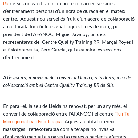
RR
de Sils on gaudiran d’un preu solidari en sessions
d’entrenament personal d’un hora de durada en el mateix
centre. Aquest nou servei és fruit d’un acord de col·laboració
amb durada indefinida signat, aquest mes de març, pel
president de l’AFANOC, Miguel Javaloy; un dels
representants del Centre Quality Training RR, Marçal Royes i
el fisioterapeuta, Pere Garcia, qui assumirà les sessions
d’entrenament.
A l’esquerra, renovació del conveni a Lleida i, a la dreta, inici de
col·laboració amb el Centre Quality Training RR de Sils.
En paral·lel, la seu de Lleida ha renovat, per un any més, el
‘Tu i Tu
conveni de col·laboració entre l’AFANOC i el centre
Microgimnàtica i Fisioteràpia’
. Aquesta entitat ofereix
massatges i reflexoteràpia com a teràpia no invasiva
d’aplicació manual als pares i/o mares o pacients afectats