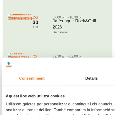
DG
07:00 pm - 10:30 pm
Ja és aquí: Rock&Grill
30
2026
AGO
Barcelona
DS
09:30 am - 02:00 pm
Nova edició de “Posa’t la
05
Gorra!” a Breda
SEP
Breda
Consentiment
Detalls
DG
11:00 am - 06:00 pm
Aquest lloc web utilitza cookies
Torna una nova jornada
06
Utilitzem galetes per personalitzar el contingut i els anuncis, 
solidària del “Posa’t la
SEP
analitzar el trànsit del lloc. També compartim la informació s
Gorra!” al TIBIDABO