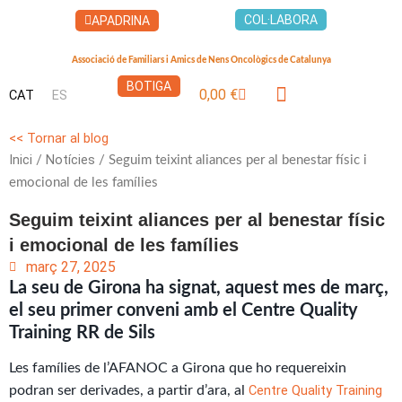
Vés
COL·LABORA
APADRINA
al
contingut
Associació de Familiars i Amics de Nens Oncològics de Catalunya
BOTIGA
0,00
€
CAT
ES
Cistella
LA CASA DELS XUKLIS
<< Tornar al blog
Inici
Notícies
/
/ Seguim teixint aliances per al benestar físic i
emocional de les famílies
Seguim teixint aliances per al benestar físic
i emocional de les famílies
març 27, 2025
La seu de Girona ha signat, aquest mes de març,
el seu primer conveni amb el Centre Quality
Training RR de Sils
Les famílies de l’AFANOC a Girona que ho requereixin
Centre Quality Training
podran ser derivades, a partir d’ara, al