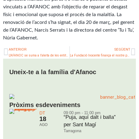
vinculats a l’AFANOC amb l’objectiu de reparar el desgast
físic i emocional que suposa el procés de la malaltia. La
renovació de l’acord s’ha signat, el dia 20 de març, pel gerent
de l’AFANOC, Narcís Serrats i la directora del centre ‘Tu i Tu’,
Núria Gabernet.
Prev
N
ANTERIOR
SEGÜENT
L’AFANOC se suma a l’alerta de les entitats d’acollida per la manca d’allotjaments per a pacients desplaçats
La Fundació Inocente finança el nostre programa d’activitats per al benestar i el voluntariat als hospitals
Uneix-te a la família d'Afanoc
Pròxims esdeveniments
DT
09:00 pm - 11:00 pm
“Puja, aquí dalt i balla”
18
per Sant Magí
AGO
Tarragona