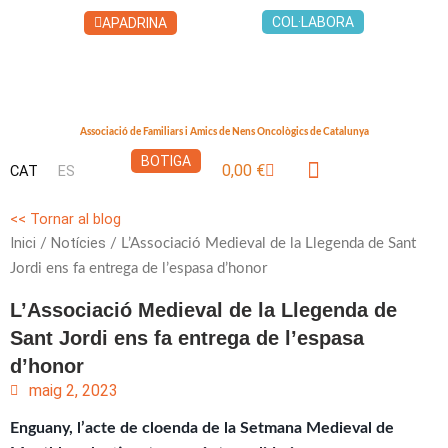
Vés
COL·LABORA
APADRINA
al
contingut
Associació de Familiars i Amics de Nens Oncològics de Catalunya
BOTIGA
0,00
€
CAT
ES
Cistella
LA CASA DELS XUKLIS
<< Tornar al blog
Inici
Notícies
/
/ L’Associació Medieval de la Llegenda de Sant
Jordi ens fa entrega de l’espasa d’honor
L’Associació Medieval de la Llegenda de
Sant Jordi ens fa entrega de l’espasa
d’honor
maig 2, 2023
Enguany, l’acte de cloenda de la Setmana Medieval de