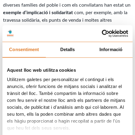
diverses famílies del poble i com els convilatans han estat un
exemple d’implicació i solidaritat
com, per exemple, amb la
travessa solidària, els punts de venda i moltes altres
activitats que s’han organitzat.
En el transcurs de l’acte, que va comptar amb representants
de l’Ajuntament, del Consell Comarcal de la Conca de
Consentiment
Detalls
Informació
Barberà, de la
Delegació del Govern de la Generalitat
i dels
Serveis Territorials a Tarragona del Departament de Cultura
de la Generalitat, entre d’altres, els participants de la festa es
Aquest lloc web utilitza cookies
van posar la gorra solidària de l’AFANOC, un moment molt
Utilitzem galetes per personalitzar el contingut i els
emotiu i llargament aplaudit pels assistents. L’acte es va
anuncis, oferir funcions de mitjans socials i analitzar el
cloure amb la
signatura de la vicepresidenta de l’AFANOC al
trànsit del lloc. També compartim la informació sobre
llibre d’honor de l’Associació Medieval
de la Llegenda de
com feu servir el nostre lloc amb els partners de mitjans
socials, de publicitat i d'anàlisis amb qui col·laborem. Al
Sant Jordi.
seu torn, ells la poden combinar amb altres dades que
Prev
N
ANTERIOR
SEGÜENT
els hàgiu proporcionat o hagin recopilat a partir de l'ús
L’AFANOC rep la Conselleria d’Educació a La Casa dels Xuklis
L’AFANOC rep la Placa de la Paeria a la Solidaritat
que heu fet dels seus serveis.