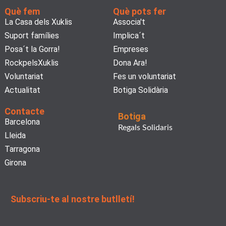
Què fem
Què pots fer
La Casa dels Xuklis
Associa't
Suport famílies
Implica´t
Posa´t la Gorra!
Empreses
RockpelsXuklis
Dona Ara!
Voluntariat
Fes un voluntariat
Actualitat
Botiga Solidària
Contacte
Botiga
Barcelona
Regals Solidaris
Lleida
Tarragona
Girona
Subscriu-te al nostre butlletí!