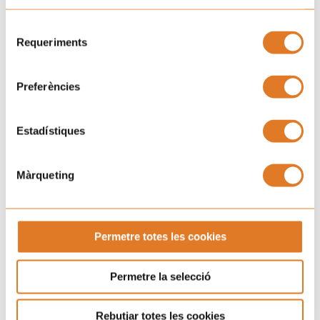
Uneix-te a la família d'Afanoc
Selecció
Requeriments
de
consentiment
Preferències
Estadístiques
Màrqueting
Permetre totes les cookies
Permetre la selecció
Rebutjar totes les cookies