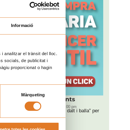
Informació
 analitzar el trànsit del lloc.
socials, de publicitat i
hàgiu proporcionat o hagin
Màrqueting
Pròxims esdeveniments
DT
09:00 pm - 11:00 pm
“Puja, aquí dalt i balla” per
18
Sant Magí
AGO
Tarragona
etre totes les cookies