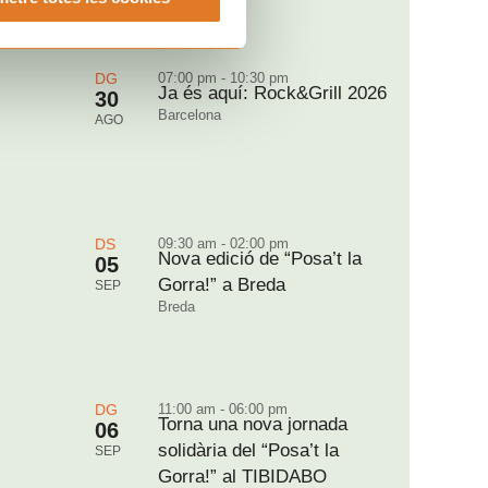
DG
07:00 pm - 10:30 pm
Ja és aquí: Rock&Grill 2026
30
Barcelona
AGO
DS
09:30 am - 02:00 pm
Nova edició de “Posa’t la
05
Gorra!” a Breda
SEP
Breda
DG
11:00 am - 06:00 pm
Torna una nova jornada
06
solidària del “Posa’t la
SEP
Gorra!” al TIBIDABO