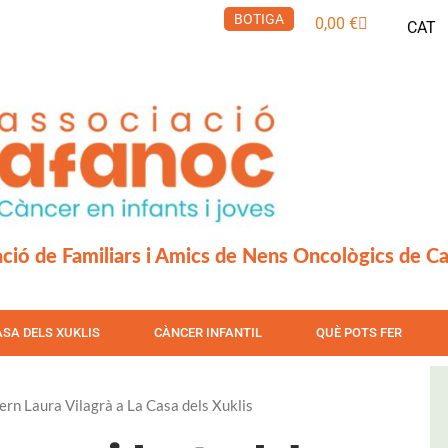
BOTIGA
Cistella
0,00
€
CAT
ció de Familiars i Amics de Nens Oncològics de C
ASA DELS XUKLIS
CÀNCER INFANTIL
QUÈ POTS FER
ern Laura Vilagrà a La Casa dels Xuklis