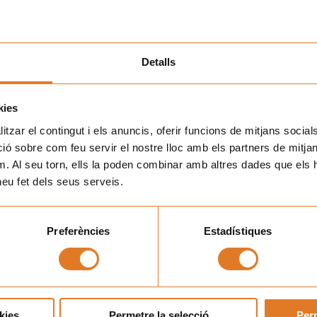
Detalls
kies
tzar el contingut i els anuncis, oferir funcions de mitjans socials i
 sobre com feu servir el nostre lloc amb els partners de mitjans 
m. Al seu torn, ells la poden combinar amb altres dades que els 
 heu fet dels seus serveis.
Preferències
Estadístiques
 de la visita.
 la casa, s’ha fet una reunió conjunta, i des de l’AFANOC se li
lleries d’ensenyament, Salut i Drets Socials, i de la
strat molt interès en la tasca de l’entitat i de com fa front
kies
Permetre la selecció
Perm