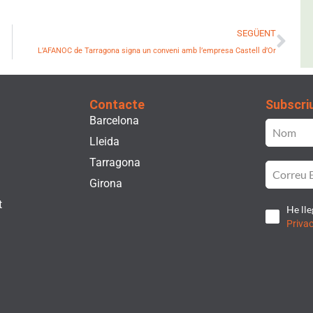
Nex
SEGÜENT
L’AFANOC de Tarragona signa un conveni amb l’empresa Castell d’Or
Contacte
Subscriu
Barcelona
Lleida
Tarragona
Girona
t
He lle
Privac