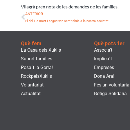
Vilagrà pren nota de les demandes de les famílies.
Prev
ANTERIOR
El dol i la mort i segueixen sent tabús a la nostra societat
Què fem
Què pots fer
La Casa dels Xuklis
Associa't
Suport famílies
Implica´t
Posa´t la Gorra!
Empreses
RockpelsXuklis
Dona Ara!
Voluntariat
Fes un voluntaria
Actualitat
Botiga Solidària