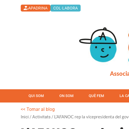
Vés
APADRINA
COL·LABORA
al
contingut
Associa
QUI SOM
ON SOM
QUÈ FEM
LA C
<< Tornar al blog
/
/ L’AFANOC rep la vicepresidenta del gov
Inici
Activitats