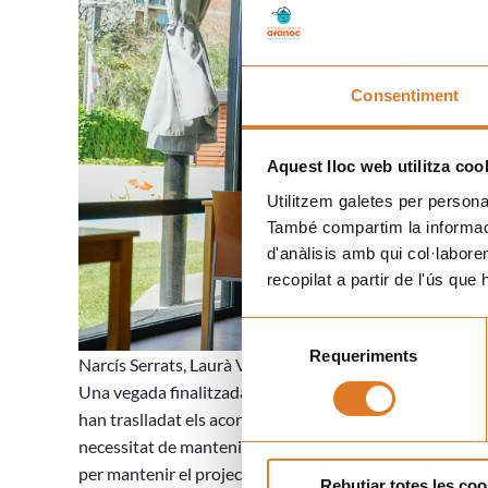
Consentiment
Aquest lloc web utilitza coo
Utilitzem galetes per personali
També compartim la informació
d'anàlisis amb qui col·labore
recopilat a partir de l'ús que
Selecció
Requeriments
de
Narcís Serrats, Laurà Vilagrà i Josep Cruz, en un moment
consentiment
Una vegada finalitzada la visita per les instal·lacions de
han traslladat els acords que s’han arribat amb les Conse
necessitat de mantenir la seva continuïtat. Vilagrà ha mo
per mantenir el projecte de gratuïtat per a les famílies.
Rebutjar totes les coo