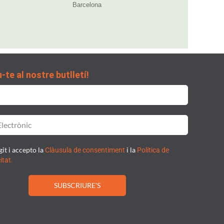
Barcelona
t
-te al nostre butlletí!
git i accepto la
i la
Clàusula de consentiment
Política de
itat.
SUBSCRIURE'S