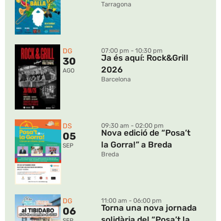
Tarragona
DG
07:00 pm - 10:30 pm
Ja és aquí: Rock&Grill
30
2026
AGO
Barcelona
DS
09:30 am - 02:00 pm
Nova edició de “Posa’t
05
la Gorra!” a Breda
SEP
Breda
DG
11:00 am - 06:00 pm
Torna una nova jornada
06
solidària del “Posa’t la
SEP