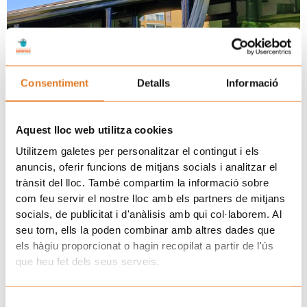
Consentiment
Detalls
Informació
Aquest lloc web utilitza cookies
Utilitzem galetes per personalitzar el contingut i els
anuncis, oferir funcions de mitjans socials i analitzar el
Fotografia conjunta dels membres de la junta de l’AFANOC i el
trànsit del lloc. També compartim la informació sobre
conseller de Salut Manel Balcells
com feu servir el nostre lloc amb els partners de mitjans
Prev
N
ANTERIOR
SEGÜENT
socials, de publicitat i d'anàlisis amb qui col·laborem. Al
La narració oral de contes té un gran potencial terapèutic
L’artteràpia és una disciplina que genera espais de salut emocional
seu torn, ells la poden combinar amb altres dades que
els hàgiu proporcionat o hagin recopilat a partir de l'ús
Uneix-te a la família d'Afanoc
que heu fet dels seus serveis.
Selecció