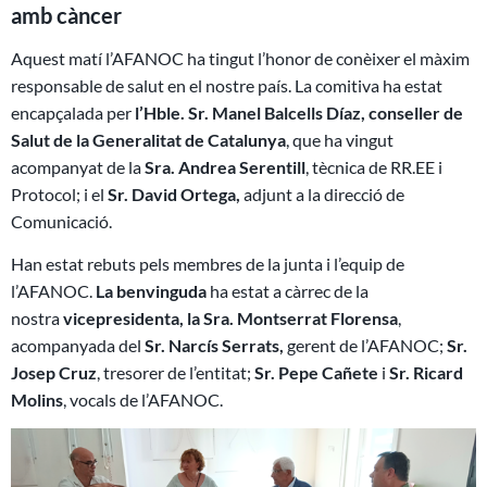
amb càncer
Aquest matí l’AFANOC ha tingut l’honor de conèixer el màxim
responsable de salut en el nostre país. La comitiva ha estat
encapçalada per
l’Hble. Sr. Manel Balcells Díaz, conseller de
Salut de la Generalitat de Catalunya
, que ha vingut
acompanyat de la
Sra. Andrea Serentill
, tècnica de RR.EE i
Protocol; i el
Sr. David Ortega,
adjunt a la direcció de
Comunicació.
Han estat rebuts pels membres de la junta i l’equip de
l’AFANOC.
La benvinguda
ha estat a càrrec de la
nostra
vicepresidenta, la Sra. Montserrat Florensa
,
acompanyada del
Sr. Narcís Serrats,
gerent de l’AFANOC;
Sr.
Josep Cruz
, tresorer de l’entitat;
Sr. Pepe Cañete
i
Sr. Ricard
Molins
, vocals de l’AFANOC.