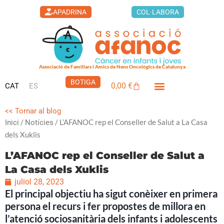
Vés
APADRINA
COL·LABORA
al
contingut
Associació de Familiars i Amics de Nens Oncològics de Catalunya
BOTIGA
0,00
€
CAT
ES
Cistella
LA CASA DELS XUKLIS
<< Tornar al blog
/
/ L’AFANOC rep el Conseller de Salut a La Casa
Inici
Notícies
dels Xuklis
L’AFANOC rep el Conseller de Salut a
La Casa dels Xuklis
juliol 28, 2023
El principal objectiu ha sigut conèixer en primera
persona el recurs
i fer propostes de millora en
l’atenció sociosanitària
dels infants i adolescents