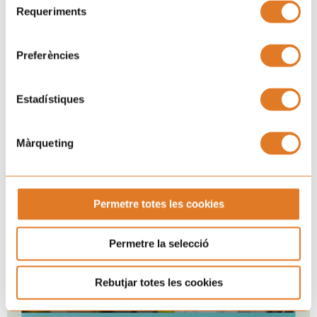
Requeriments
de
consentiment
He llegit i accepto la
Clàusula de consentiment.
i la
Preferències
Política de Privacitat.
Estadístiques
SUBSCRIURE'S
Màrqueting
Permetre totes les cookies
Permetre la selecció
Rebutjar totes les cookies