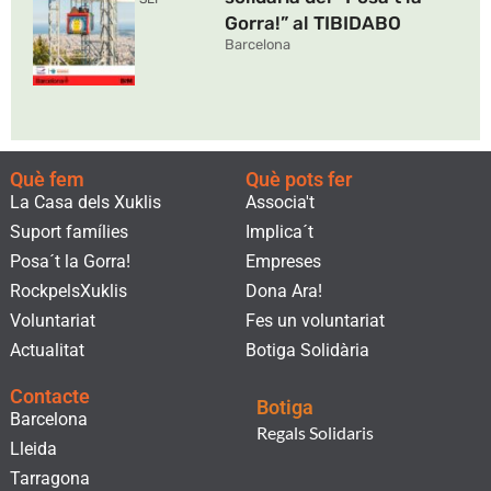
Gorra!” al TIBIDABO
Barcelona
Què fem
Què pots fer
La Casa dels Xuklis
Associa't
Suport famílies
Implica´t
Posa´t la Gorra!
Empreses
RockpelsXuklis
Dona Ara!
Voluntariat
Fes un voluntariat
Actualitat
Botiga Solidària
Contacte
Botiga
Barcelona
Regals Solidaris
Lleida
Tarragona