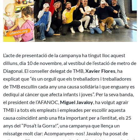
L’acte de presentació de la campanya ha tingut lloc aquest
dilluns, dia 10 de novembre, al vestíbul de l’estació de metro de
Diagonal. El conseller delegat de TMB,
Xavier Flores
, ha
explicat que “és un orgull que els treballadors i treballadores
de TMB escullin cada any una causa solidària i que enguany es
dediqui al càncer que afecta infants i joves”. Per la seva banda,
el president de l’AFANOC,
Miguel Javaloy
, ha volgut agrair
TMB i a tots els empleats i empleades per escollir aquesta
causa coincidint amb una fita important per a l’entitat, els 25
anys del “Posa’t la Gorra!”, una campanya que llença un
missatge molt clar: Acompanyem-nos! Javaloy ha posat de