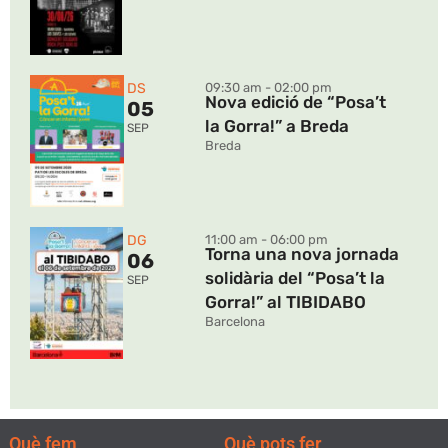
DS
09:30 am - 02:00 pm
Nova edició de “Posa’t
05
la Gorra!” a Breda
SEP
Breda
DG
11:00 am - 06:00 pm
Torna una nova jornada
06
solidària del “Posa’t la
SEP
Gorra!” al TIBIDABO
Barcelona
Què fem
Què pots fer