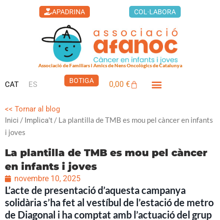
Vés
APADRINA
COL·LABORA
al
contingut
Associació de Familiars i Amics de Nens Oncològics de Catalunya
BOTIGA
0,00
€
CAT
ES
Cistella
<< Tornar al blog
/
/ La plantilla de TMB es mou pel càncer en infants
Inici
Implica't
i joves
La plantilla de TMB es mou pel càncer
en infants i joves
novembre 10, 2025
L’acte de presentació d’aquesta campanya
solidària s’ha fet al vestíbul de l’estació de metro
de Diagonal i ha comptat amb l’actuació del grup