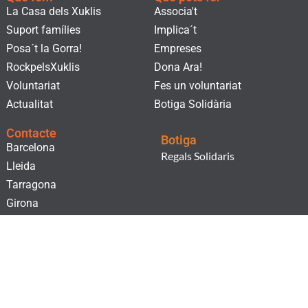
La Casa dels Xuklis
Associa't
Suport famílies
Implica´t
Posa´t la Gorra!
Empreses
RockpelsXuklis
Dona Ara!
Voluntariat
Fes un voluntariat
Actualitat
Botiga Solidària
Contacte
Botiga
Barcelona
Regals Solidaris
Lleida
Tarragona
Girona
Subscriu-te al nostre butlletí!