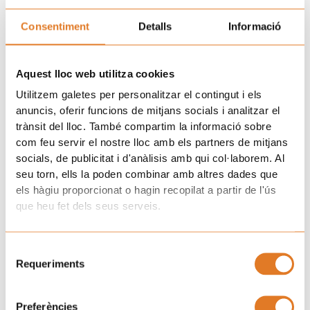
Consentiment
Detalls
Informació
Actuació del grup musical Xiula durant l’acte de presentació de la
Aquest lloc web utilitza cookies
campanya de TMB.
Utilitzem galetes per personalitzar el contingut i els
anuncis, oferir funcions de mitjans socials i analitzar el
trànsit del lloc. També compartim la informació sobre
Properes activitats
com feu servir el nostre lloc amb els partners de mitjans
socials, de publicitat i d'anàlisis amb qui col·laborem. Al
Com a part de la campanya, des de la Fundació TMB i
seu torn, ells la poden combinar amb altres dades que
l’AFANOC s’han dissenyat les següents accions de difusió:
els hàgiu proporcionat o hagin recopilat a partir de l'ús
-Exposició “Posa’t la Gorra!, 25 anys d’acompanyament i
que heu fet dels seus serveis.
complicitat
”
Fins al 31 de desembre
Selecció
Passadís ubicat davant del Punt TMB de l’estació de metro de
Requeriments
de
Diagonal
consentiment
-Contacontes infantil
Preferències