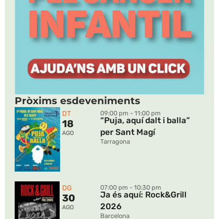
Pròxims esdeveniments
DT
09:00 pm - 11:00 pm
“Puja, aquí dalt i balla”
18
per Sant Magí
AGO
Tarragona
DG
07:00 pm - 10:30 pm
Ja és aquí: Rock&Grill
30
2026
AGO
Barcelona