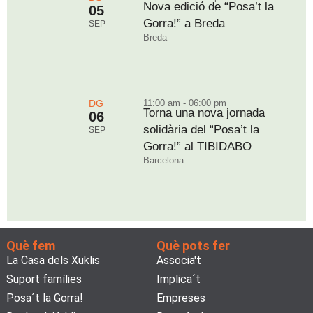
Nova edició de “Posa’t la
05
Gorra!” a Breda
SEP
Breda
DG
11:00 am - 06:00 pm
Torna una nova jornada
06
solidària del “Posa’t la
SEP
Gorra!” al TIBIDABO
Barcelona
Què fem
Què pots fer
La Casa dels Xuklis
Associa't
Suport famílies
Implica´t
Posa´t la Gorra!
Empreses