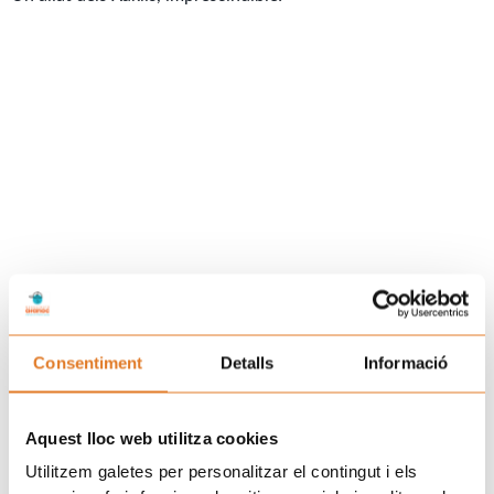
Prev
N
ANTERIOR
SEGÜENT
Connexions que generen complicitats inesperades
La Jornada pel Càncer Infantil a PortAventura Park reuneix més de 1.200 persones
Consentiment
Detalls
Informació
Uneix-te a la família d'Afanoc
Aquest lloc web utilitza cookies
Utilitzem galetes per personalitzar el contingut i els