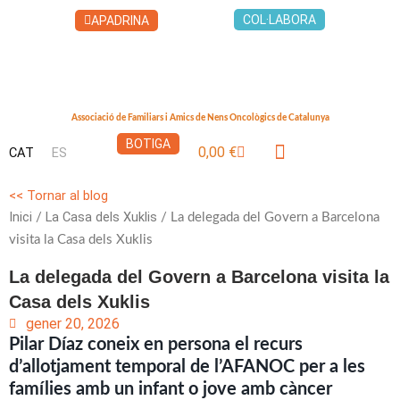
Vés
COL·LABORA
APADRINA
al
contingut
Associació de Familiars i Amics de Nens Oncològics de Catalunya
BOTIGA
0,00
€
CAT
ES
Cistella
LA CASA DELS XUKLIS
<< Tornar al blog
Inici
La Casa dels Xuklis
/
/ La delegada del Govern a Barcelona
visita la Casa dels Xuklis
La delegada del Govern a Barcelona visita la
Casa dels Xuklis
gener 20, 2026
Pilar Díaz coneix en persona el recurs
d’allotjament temporal de l’AFANOC per a les
famílies amb un infant o jove amb càncer