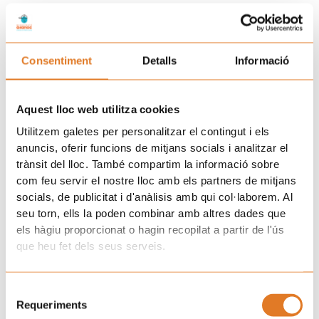
Consentiment
Detalls
Informació
Representants de l’AFANOC (a l’esquerra) conversant amb la
Aquest lloc web utilitza cookies
delegada Pilar Díaz.
Utilitzem galetes per personalitzar el contingut i els
Fotografies: @govbarcelona
anuncis, oferir funcions de mitjans socials i analitzar el
Prev
N
trànsit del lloc. També compartim la informació sobre
ANTERIOR
SEGÜENT
com feu servir el nostre lloc amb els partners de mitjans
‘RockpelsXuklis’: més d’una dècada fent vibrar la solidaritat a través de la música
El marxandatge solidari: un petit gest que acompanya
socials, de publicitat i d'anàlisis amb qui col·laborem. Al
seu torn, ells la poden combinar amb altres dades que
Uneix-te a la família d'Afanoc
els hàgiu proporcionat o hagin recopilat a partir de l'ús
que heu fet dels seus serveis.
Selecció
Requeriments
de