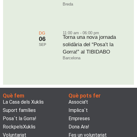
Breda
DG
11:00 am - 06:00 pm
Torna una nova jornada
06
solidària del “Posa’t la
SEP
Gorra!” al TIBIDABO
Barcelona
Què fem
Què pots fer
La Casa dels Xuklis
Associa't
Suport famílies
Implica´t
Posa´t la Gorra!
Empreses
RockpelsXuklis
Dona Ara!
Voluntariat
Fes un voluntariat