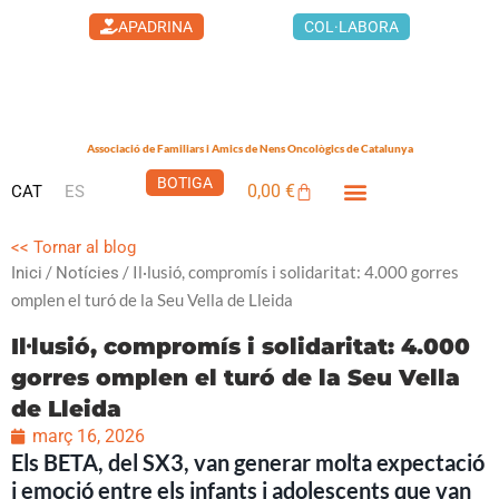
Vés
APADRINA
COL·LABORA
al
contingut
Associació de Familiars i Amics de Nens Oncològics de Catalunya
BOTIGA
0,00
€
CAT
ES
Cistella
LA CASA DELS XUKLIS
<< Tornar al blog
/
/ Il·lusió, compromís i solidaritat: 4.000 gorres
Inici
Notícies
omplen el turó de la Seu Vella de Lleida
Il·lusió, compromís i solidaritat: 4.000
gorres omplen el turó de la Seu Vella
de Lleida
març 16, 2026
Els BETA, del SX3, van generar molta expectació
i emoció entre els infants i adolescents que van