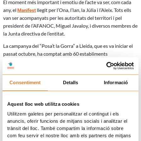
El moment més important i emotiu de l’acte va ser, com cada
any, el
llegit per l’Ona, l’Ian, la Júlia i l’Aleix. Tots ells
Manifest
van ser acompanyats per les autoritats del territori i pel
president de l’AFANOC, Miguel Javaloy, i diversos membres de
la Junta directiva de l’entitat.
La campanya del “Posa’t la Gorra” a Lleida, que es va iniciar el
passat octubre, ha comptat amb 60 establiments
col·laboradors tant de Lleida ciutat com de la resta de la
província. Entre tots ells, escoles, empreses i entitats s’han
distribuït prop de
7.000 gorres
.
Consentiment
Detalls
Informació
Fotografies de la festa!
Aquest lloc web utilitza cookies
Utilitzem galetes per personalitzar el contingut i els
anuncis, oferir funcions de mitjans socials i analitzar el
trànsit del lloc. També compartim la informació sobre
com feu servir el nostre lloc amb els partners de mitjans