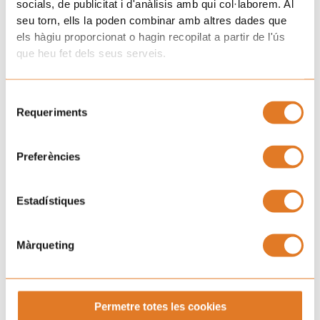
socials, de publicitat i d'anàlisis amb qui col·laborem. Al
seu torn, ells la poden combinar amb altres dades que
els hàgiu proporcionat o hagin recopilat a partir de l'ús
Gràcies, CENTRES EDUCATIUS!
que heu fet dels seus serveis.
Gràcies, AJUNTAMENTS!
Prev
N
Selecció
ANTERIOR
SEGÜENT
Requeriments
de
La secretària d’Afers Socials i Inclusió de la Generalitat visita La Casa dels Xuklis
La Casa dels Xuklis compleix 15 anys sent ‘Una llar lluny de casa’
consentiment
Uneix-te a la família d'Afanoc
Preferències
Estadístiques
Màrqueting
Permetre totes les cookies