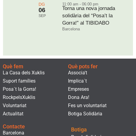
DG
11:00 am - 06:00 pm
Torna una nova jornada
06
solidària del “Posa’t la
SEP
Gorra!” al TIBIDABO
Barcelona
Què fem
Què pots fer
La Casa dels Xuklis
Associa't
Suport famílies
Implica´t
Posa´t la Gorra!
Empreses
RockpelsXuklis
Dona Ara!
Voluntariat
Fes un voluntariat
Actualitat
Botiga Solidària
Contacte
Botiga
Barcelona