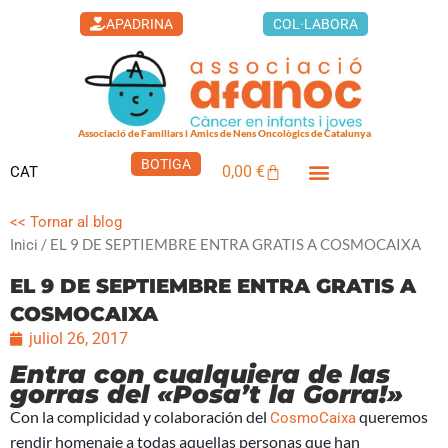
BOTIGA
0,00
€
CAT
Cistella
<< Tornar al blog
/ EL 9 DE SEPTIEMBRE ENTRA GRATIS A COSMOCAIXA
Inici
EL 9 DE SEPTIEMBRE ENTRA GRATIS A
COSMOCAIXA
juliol 26, 2017
Entra con cualquiera de las
gorras del «Posa’t la Gorra!»
Con la complicidad y colaboración del
queremos
CosmoCaixa
rendir homenaje a todas aquellas personas que han
colaborado desde hace años en cualquiera de las campañas
«
Posa’t la Gorra
«. Así que si vas este día al Cosmocaixa con
cualquiera de las gorras
de cualquiera de las campañas
anteriores de «
Posa’t la Gorra
» tendrás entrada libre al museo
y te invitaremos a hacer una actividad muy especial.