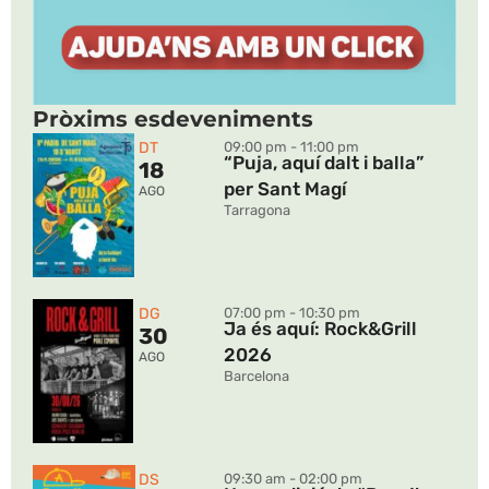
per Sant Magí
AGO
Tarragona
DG
07:00 pm - 10:30 pm
Ja és aquí: Rock&Grill
30
2026
AGO
Barcelona
DS
09:30 am - 02:00 pm
Nova edició de “Posa’t
05
la Gorra!” a Breda
SEP
Breda
DG
11:00 am - 06:00 pm
Torna una nova jornada
06