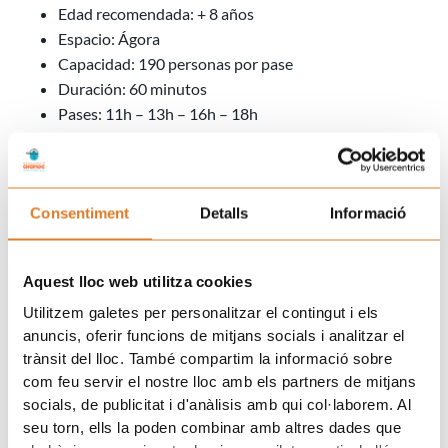
Y aparte habrà los 34.000 m2 de Cosmo para acoger a los
amigos y amigas de AFANOC que lleven la gorra de cualquiera
de las antiguas ediciones de “Posa’t la Gorra”.
Y también 20% de descuento en cafetería 50% de descuento
en el menú infantil para niños (hasta 14 años) en restaurante y
precio especial para adultos si llevas la gorra.
Disfruta de este día en el CosmoCaixa con entrada al museo +
Consentiment
Detalls
Informació
actividad especial + descuentos cafetería y restaurante sólo
aplicable a quien lleve cualquiera de las gorras de”Posa’t la
Aquest lloc web utilitza cookies
Gorra”. Plazas limitadas.
Prev
N
Utilitzem galetes per personalitzar el contingut i els
ANTERIOR
SEGÜENT
anuncis, oferir funcions de mitjans socials i analitzar el
Presentación oficial de La Casa de los Xuklis e inauguración de la calle Joana Alemany y Patio de Pep Pla
Un símbolo que ya es de todos
trànsit del lloc. També compartim la informació sobre
com feu servir el nostre lloc amb els partners de mitjans
Uneix-te a la família d'Afanoc
socials, de publicitat i d'anàlisis amb qui col·laborem. Al
seu torn, ells la poden combinar amb altres dades que