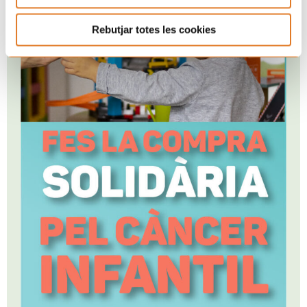
Rebutjar totes les cookies
Pròxims esdeveniments
DT
09:00 pm - 11:00 pm
“Puja, aquí dalt i balla”
18