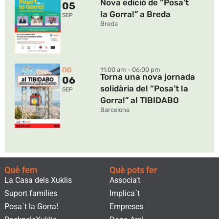
solidària del “Posa’t la
SEP
Gorra!” al TIBIDABO
Barcelona
Què fem
Què pots fer
La Casa dels Xuklis
Associa't
Suport famílies
Implica´t
Posa´t la Gorra!
Empreses
RockpelsXuklis
Dona Ara!
Voluntariat
Fes un voluntariat
Actualitat
Botiga Solidària
Contacte
Botiga
Barcelona
Regals Solidaris
Lleida