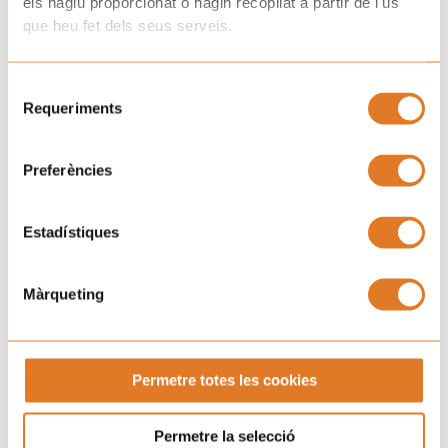
els hàgiu proporcionat o hagin recopilat a partir de l'ús
que heu fet dels seus serveis.
Selecció
He llegit i accepto la
Clàusula de consentiment.
i la
Requeriments
Política de Privacitat.
de
consentiment
SUBSCRIURE'S
Preferències
Estadístiques
Màrqueting
Permetre totes les cookies
Permetre la selecció