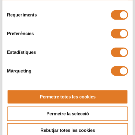
Selecció
Requeriments
de
consentiment
Preferències
He llegit i accepto la
Clàusula de consentiment.
i la
Política de Privacitat.
Estadístiques
SUBSCRIURE'S
Màrqueting
Permetre totes les cookies
Permetre la selecció
Rebutjar totes les cookies