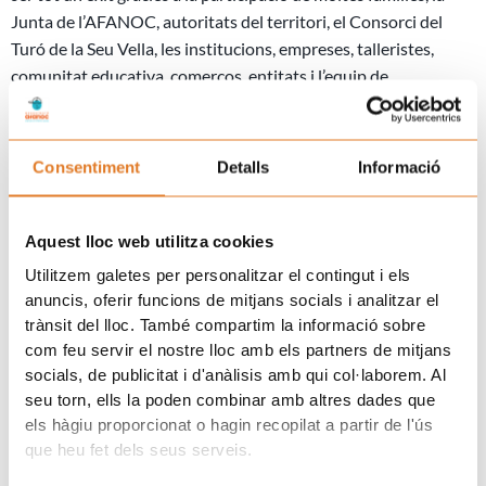
Junta de l’AFANOC, autoritats del territori, el Consorci del
Turó de la Seu Vella, les institucions, empreses, talleristes,
comunitat educativa, comerços, entitats i l’equip de
voluntariat.
Consentiment
Detalls
Informació
LES FOTOGRAFIES DE
LA FESTA!
Aquest lloc web utilitza cookies
Col·laboradors i patrocinadors:
Utilitzem galetes per personalitzar el contingut i els
anuncis, oferir funcions de mitjans socials i analitzar el
trànsit del lloc. També compartim la informació sobre
com feu servir el nostre lloc amb els partners de mitjans
socials, de publicitat i d'anàlisis amb qui col·laborem. Al
Prev
N
seu torn, ells la poden combinar amb altres dades que
ANTERIOR
SEGÜENT
els hàgiu proporcionat o hagin recopilat a partir de l'ús
Educar personalitzant, personalitzar educant
Representants institucionals de l’Ajuntament de Santa Coloma de Gramenet visiten la Casa dels Xuklis
que heu fet dels seus serveis.
Uneix-te a la família d'Afanoc