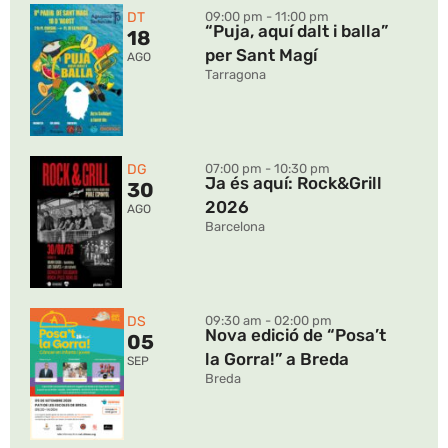
DT
09:00 pm - 11:00 pm
“Puja, aquí dalt i balla”
18
per Sant Magí
AGO
Tarragona
DG
07:00 pm - 10:30 pm
Ja és aquí: Rock&Grill
30
2026
AGO
Barcelona
DS
09:30 am - 02:00 pm
Nova edició de “Posa’t
05
la Gorra!” a Breda
SEP
Breda