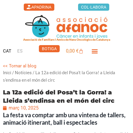
Vés
APADRINA
COL·LABORA
al
contingut
Associació de Familiars i Amics de Nens Oncològics de Catalunya
BOTIGA
0,00
€
CAT
ES
Cistella
<< Tornar al blog
/
/ La 12a edició del Posa’t la Gorra! a Lleida
Inici
Notícies
s’endinsa en el món del circ
La 12a edició del Posa’t la Gorra! a
Lleida s’endinsa en el món del circ
març 10, 2025
La festa va comptar amb una vintena de tallers,
animació itinerant, ball i espectacles