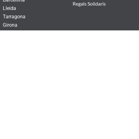
Regals Solidaris
Lleida
Tarragona
Girona
Subscriu-te al nostre butlletí!
He llegit i accepto la
Clàusula de consentiment
i la
Política de Privacitat.
SUBSCRIURE'S