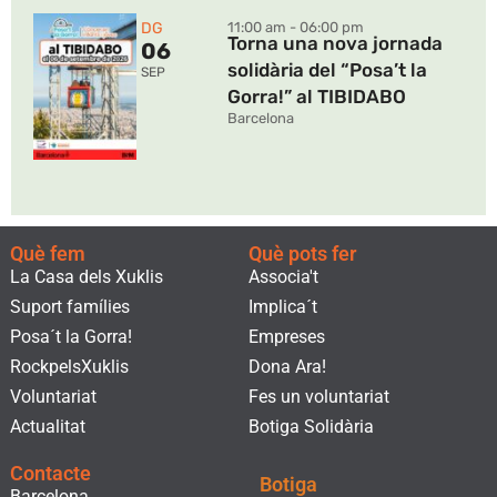
DG
11:00 am - 06:00 pm
Torna una nova jornada
06
solidària del “Posa’t la
SEP
Gorra!” al TIBIDABO
Barcelona
Què fem
Què pots fer
La Casa dels Xuklis
Associa't
Suport famílies
Implica´t
Posa´t la Gorra!
Empreses
RockpelsXuklis
Dona Ara!
Voluntariat
Fes un voluntariat
Actualitat
Botiga Solidària
Contacte
Botiga
Barcelona