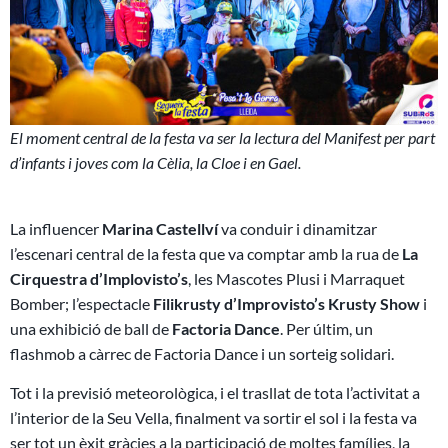
El moment central de la festa va ser la lectura del Manifest per part
d’infants i joves com la Cèlia, la Cloe i en Gael.
La influencer
Marina Castellví
va conduir i dinamitzar
l’escenari central de la festa que va comptar amb la rua de
La
Cirquestra d’Implovisto’s
, les Mascotes Plusi i Marraquet
Bomber; l’espectacle
Filikrusty d’Improvisto’s Krusty Show
i
una exhibició de ball de
Factoria Dance
. Per últim, un
flashmob a càrrec de Factoria Dance i un sorteig solidari.
Tot i la previsió meteorològica, i el trasllat de tota l’activitat a
l’interior de la Seu Vella, finalment va sortir el sol i la festa va
ser tot un èxit gràcies a la participació de moltes famílies, la