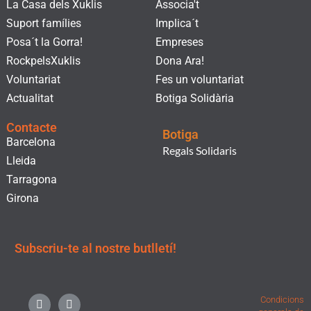
La Casa dels Xuklis
Associa't
Suport famílies
Implica´t
Posa´t la Gorra!
Empreses
RockpelsXuklis
Dona Ara!
Voluntariat
Fes un voluntariat
Actualitat
Botiga Solidària
Contacte
Botiga
Barcelona
Regals Solidaris
Lleida
Tarragona
Girona
Subscriu-te al nostre butlletí!
F
I
L
X
Y
Condicions
a
n
i
-
o