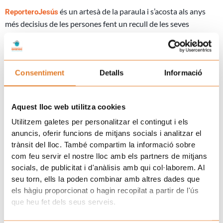
és un artesà de la paraula i s’acosta als anys
ReporteroJesús
més decisius de les persones fent un recull de les seves
experiències. Experiències que dibuixen el mapa de l’època que
els ha tocat viure.
Ho fa des de la quotidianitat i la proximitat
que propicien les converses relaxades, sense pressa, des de
Consentiment
Detalls
Informació
, prenen el polze a les paraules
l’escolta profunda
pronunciades des del cor, per persones que han viscut realitats
difícils. En relació a aquests joves, Jesús afirma que «aquests
Aquest lloc web utilitza cookies
nois i noies ja estan preparats per obrir-se al món. Fa anys que
Utilitzem galetes per personalitzar el contingut i els
fan camí junts, afamats».
anuncis, oferir funcions de mitjans socials i analitzar el
trànsit del lloc. També compartim la informació sobre
El contingut sencer d’aquestes entrevistes es publicarà en
com feu servir el nostre lloc amb els partners de mitjans
format de
llibre solidari amb l’AFANOC.
socials, de publicitat i d'anàlisis amb qui col·laborem. Al
Prev
N
ANTERIOR
SEGÜENT
seu torn, ells la poden combinar amb altres dades que
Lildami, Elisenda Pineda, Gertrudis, BETA, TITÓ i 12 veus eufòriques a l’escenari del Posa’t la Gorra!
Nova edició del taller d’iniciació al voluntariat a la seu de l’AFANOC Lleida
els hàgiu proporcionat o hagin recopilat a partir de l'ús
que heu fet dels seus serveis.
Uneix-te a la família d'Afanoc