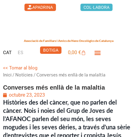
Vés
APADRINA
COL·LABORA
al
contingut
Associació de Familiars i Amics de Nens Oncològics de Catalunya
BOTIGA
0,00
€
CAT
ES
Cistella
LA CASA DELS XUKLIS
<< Tornar al blog
/
/ Converses més enllà de la malaltia
Inici
Notícies
Converses més enllà de la malaltia
octubre 23, 2023
Històries des del càncer, que no parlen del
càncer. Nois i noies del Grup de Joves de
l’AFANOC parlen del seu món, les seves
mogudes i les seves dèries, a través d’una sèrie
d’entrevistes que el reporter i cronista Jesús