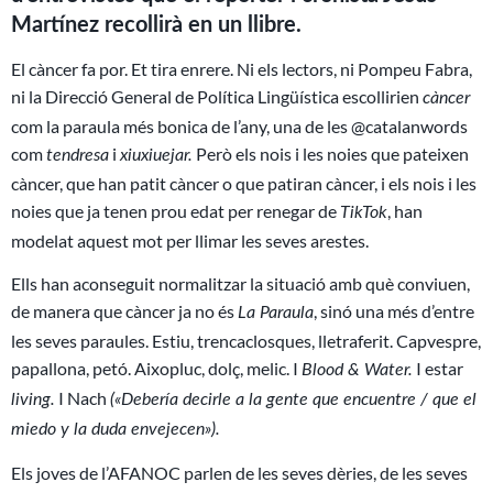
Martínez recollirà en un llibre.
El càncer fa por. Et tira enrere. Ni els lectors, ni Pompeu Fabra,
ni la Direcció General de Política Lingüística escollirien
càncer
com la paraula més bonica de l’any, una de les @catalanwords
com
i
Però els nois i les noies que pateixen
tendresa
xiuxiuejar.
càncer, que han patit càncer o que patiran càncer, i els nois i les
noies que ja tenen prou edat per renegar de
, han
TikTok
modelat aquest mot per llimar les seves arestes.
Ells han aconseguit normalitzar la situació amb què conviuen,
de manera que càncer ja no és
, sinó una més d’entre
La Paraula
les seves paraules. Estiu, trencaclosques, lletraferit. Capvespre,
papallona, petó. Aixopluc, dolç, melic. I
I estar
Blood & Water.
I Nach
living.
(«Debería decirle a la gente que encuentre / que el
miedo y la duda envejecen»).
Els joves de l’AFANOC parlen de les seves dèries, de les seves