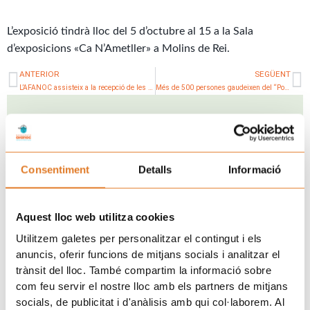
L’exposició tindrà lloc del 5 d’octubre al 15 a la Sala
d’exposicions «Ca N’Ametller» a Molins de Rei.
Prev
N
ANTERIOR
SEGÜENT
L’AFANOC assisteix a la recepció de les festes de la Mercè
Més de 500 persones gaudeixen del “Posa’t la Gorra!” de Reus
Uneix-te a la família d'Afanoc
Consentiment
Detalls
Informació
Aquest lloc web utilitza cookies
Utilitzem galetes per personalitzar el contingut i els
anuncis, oferir funcions de mitjans socials i analitzar el
trànsit del lloc. També compartim la informació sobre
com feu servir el nostre lloc amb els partners de mitjans
socials, de publicitat i d'anàlisis amb qui col·laborem. Al