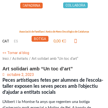
Vés
COL·LABORA
APADRINA
al
contingut
Associació de Familiars i Amics de Nens Oncològics de Catalunya
BOTIGA
0,00
€
CAT
ES
Cistella
LA CASA DELS XUKLIS
<< Tornar al blog
Inici
Activitats
/
/ Art solidari amb “Un toc d’art”
Art solidari amb “Un toc d’art”
octubre 2, 2023
Peces artístiques fetes per alumnes de l’escola-
taller exposen les seves peces amb l’objectiu
d’ajudar a entitats socials
L’Albert i la Montse fa anys que regenten una botiga
d’artesania molt especial a Molins de Rei. A banda de