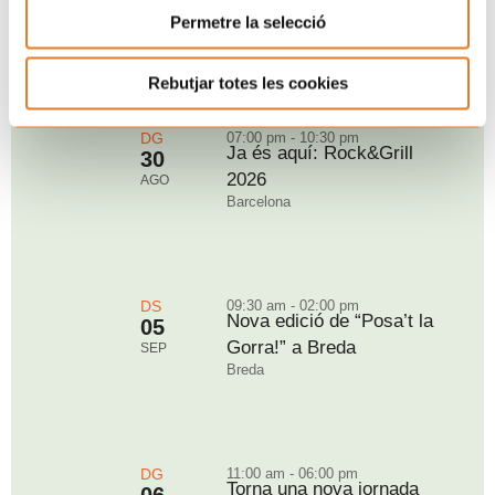
per Sant Magí
AGO
Permetre la selecció
Tarragona
Rebutjar totes les cookies
DG
07:00 pm - 10:30 pm
Ja és aquí: Rock&Grill
30
2026
AGO
Barcelona
DS
09:30 am - 02:00 pm
Nova edició de “Posa’t la
05
Gorra!” a Breda
SEP
Breda
DG
11:00 am - 06:00 pm
Torna una nova jornada
06