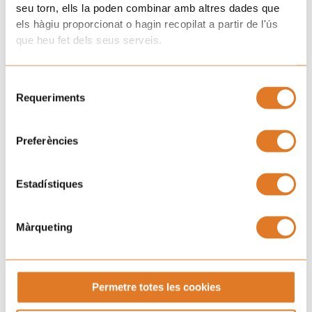
seu torn, ells la poden combinar amb altres dades que
els hàgiu proporcionat o hagin recopilat a partir de l'ús
que heu fet dels seus serveis.
Selecció
Requeriments
de
consentiment
Preferències
Estadístiques
Màrqueting
Pròxims esdeveniments
Permetre totes les cookies
DT
09:00 pm - 11:00 pm
“Puja, aquí dalt i balla”
18