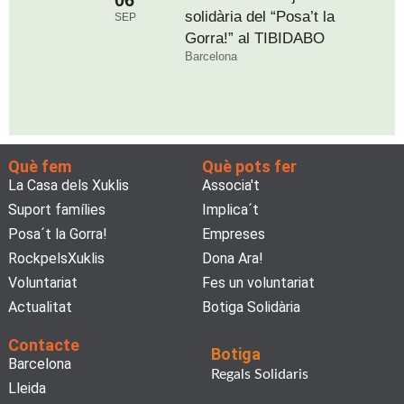
solidària del “Posa’t la
SEP
Gorra!” al TIBIDABO
Barcelona
Què fem
Què pots fer
La Casa dels Xuklis
Associa't
Suport famílies
Implica´t
Posa´t la Gorra!
Empreses
RockpelsXuklis
Dona Ara!
Voluntariat
Fes un voluntariat
Actualitat
Botiga Solidària
Contacte
Botiga
Barcelona
Regals Solidaris
Lleida