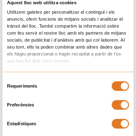
Aquest lloc web utilitza cookies
Uneix-te a la família d'Afanoc
Utilitzem galetes per personalitzar el contingut i els
anuncis, oferir funcions de mitjans socials i analitzar el
trànsit del lloc. També compartim la informació sobre
com feu servir el nostre lloc amb els partners de mitjans
socials, de publicitat i d'anàlisis amb qui col·laborem. Al
seu torn, ells la poden combinar amb altres dades que
els hàgiu proporcionat o hagin recopilat a partir de l'ús
que heu fet dels seus serveis.
Selecció
Requeriments
de
consentiment
Preferències
Estadístiques