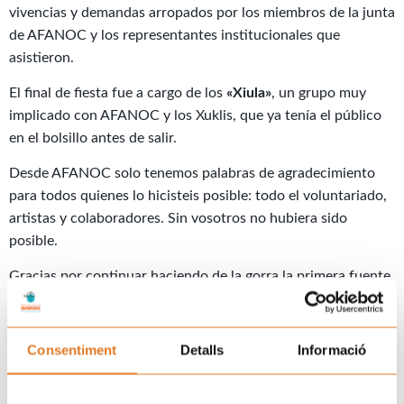
vivencias y demandas arropados por los miembros de la junta
de AFANOC y los representantes institucionales que
asistieron.
El final de fiesta fue a cargo de los
«Xiula»
, un grupo muy
implicado con AFANOC y los Xuklis, que ya tenía el público
en el bolsillo antes de salir.
Desde AFANOC solo tenemos palabras de agradecimiento
para todos quienes lo hicisteis posible: todo el voluntariado,
artistas y colaboradores. Sin vosotros no hubiera sido
posible.
Gracias por continuar haciendo de la gorra la primera fuente
de recursos que AFANOC destina para mejorar la calidad de
vida de las familias de los niños y adolescentes con cáncer
Prev
N
Consentiment
Detalls
Informació
ANTERIOR
SEGÜENT
Vuelve #RockpelsXuklis, música a tope para el cáncer infantil
Els Xuklis viuen una tarda amb l’Eric Abidal