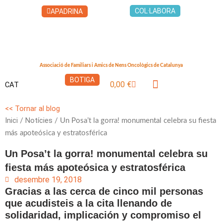
Vés
COL·LABORA
APADRINA
al
contingut
Associació de Familiars i Amics de Nens Oncològics de Catalunya
BOTIGA
0,00
€
CAT
Cistella
LA CASA DELS XUKLIS
<< Tornar al blog
Inici
Notícies
/
/ Un Posa’t la gorra! monumental celebra su fiesta
más apoteósica y estratosférica
Un Posa’t la gorra! monumental celebra su
fiesta más apoteósica y estratosférica
desembre 19, 2018
Gracias a las cerca de cinco mil personas
que acudisteis a la cita llenando de
solidaridad, implicación y compromiso el