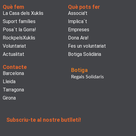
Què fem
Què pots fer
La Casa dels Xuklis
Associa't
Suport famílies
Implica´t
Posa´t la Gorra!
Empreses
RockpelsXuklis
Dona Ara!
Voluntariat
Fes un voluntariat
Actualitat
Botiga Solidària
Contacte
Botiga
Barcelona
Regals Solidaris
Lleida
Tarragona
Girona
Subscriu-te al nostre butlletí!