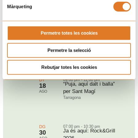
Màrqueting
Permetre totes les cookies
Permetre la selecció
Rebutjar totes les cookies
Pròxims esdeveniments
DT
09:00 pm - 11:00 pm
“Puja, aquí dalt i balla”
18
per Sant Magí
AGO
Tarragona
DG
07:00 pm - 10:30 pm
Ja és aquí: Rock&Grill
30