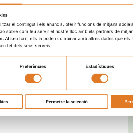
kies
Nex
tzar el contingut i els anuncis, oferir funcions de mitjans socials i
SEGÜENT
 sobre com feu servir el nostre lloc amb els partners de mitjans 
Els Amics de les Arts presentan El Festivalot en La Casa dels Xuklis
m. Al seu torn, ells la poden combinar amb altres dades que els 
 heu fet dels seus serveis.
Preferències
Estadístiques
kies
Permetre la selecció
Perm