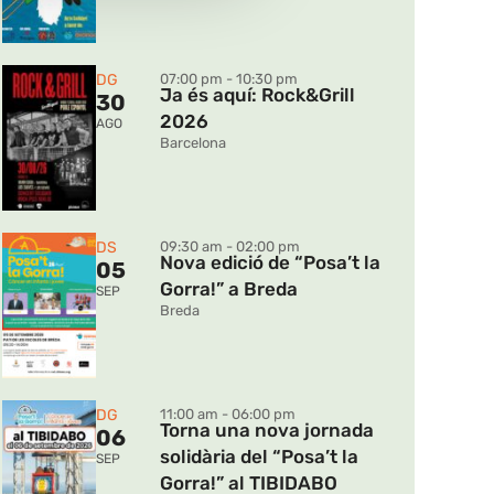
DG
07:00 pm - 10:30 pm
Ja és aquí: Rock&Grill
30
2026
AGO
Barcelona
DS
09:30 am - 02:00 pm
Nova edició de “Posa’t la
05
Gorra!” a Breda
SEP
Breda
DG
11:00 am - 06:00 pm
Torna una nova jornada
06
solidària del “Posa’t la
SEP
Gorra!” al TIBIDABO