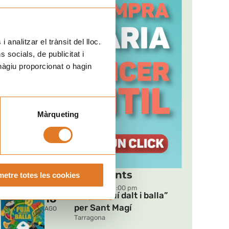
t
 analitzar el trànsit del lloc.
socials, de publicitat i
hàgiu proporcionat o hagin
Màrqueting
Pròxims esdeveniments
etre totes les cookies
DT
09:00 pm - 11:00 pm
“Puja, aquí dalt i balla”
18
per Sant Magí
AGO
Tarragona