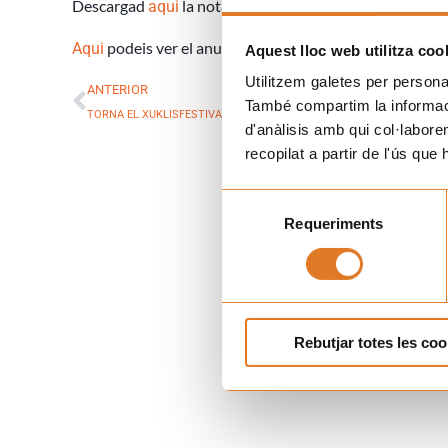
Descargad
la nota de prensa
aqui
podeis ver el anuncio
Aqui
Aquest lloc web utilitza coo
Prev
Utilitzem galetes per personali
ANTERIOR
També compartim la informació
TORNA EL XUKLISFESTIVAL!
d'anàlisis amb qui col·labore
recopilat a partir de l'ús que
Selecció
Requeriments
de
consentiment
Rebutjar totes les coo