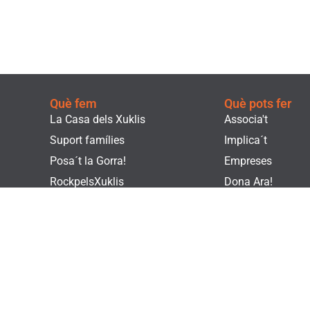
Què fem
Què pots fer
La Casa dels Xuklis
Associa't
Suport famílies
Implica´t
Posa´t la Gorra!
Empreses
RockpelsXuklis
Dona Ara!
Voluntariat
Fes un voluntaria
Actualitat
Botiga Solidària