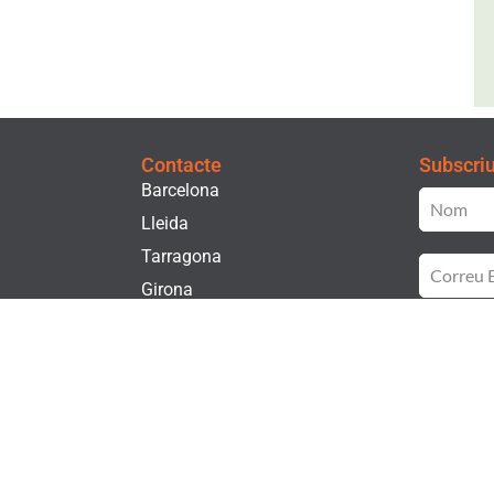
Contacte
Subscriu-
Barcelona
Lleida
Tarragona
Girona
t
He lle
Privac