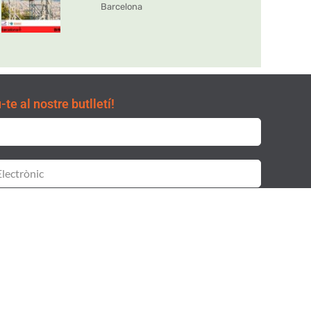
Barcelona
te al nostre butlletí!
git i accepto la
i la
Clàusula de consentiment
Política de
itat.
SUBSCRIURE'S