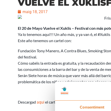
VUELVE EL XUKLISF
maig 18, 2017
El 20 de Mayo Vuelve el Xuklis – Festival con más pot
Ya lo tenemos aquí!!! Un año más, y ya van 6, el #Xuklis
Este año tenemos un cartel con:
Fundación Tony Manero, A Contra Blues, Smoking Ston
del festival.
Cómo sabéis la entrada es gratuita, y la recaudación de
las consumiciones a la barra del bar y de la venta de me
Serán Siete horas de música que vanr más allá del barr
problemática de los niños y adolescentes con cáncer y s
Descargad
el cartell
aqui
Consentiment