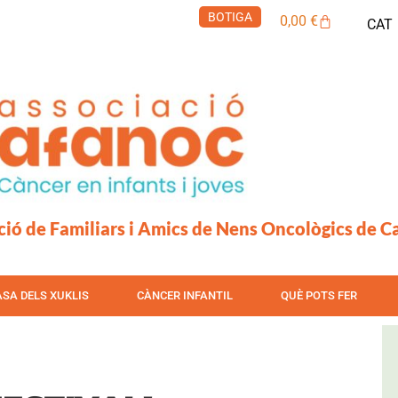
BOTIGA
Cistella
0,00
€
CAT
ció de Familiars i Amics de Nens Oncològics de C
ASA DELS XUKLIS
CÀNCER INFANTIL
QUÈ POTS FER