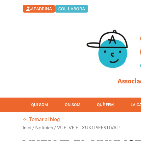
Vés
APADRINA
COL·LABORA
al
contingut
Associa
QUI SOM
ON SOM
QUÈ FEM
LA C
<< Tornar al blog
/
/ VUELVE EL XUKLISFESTIVAL!
Inici
Notícies