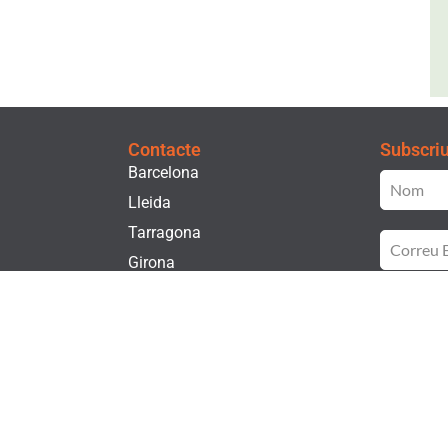
Contacte
Subscriu-
Barcelona
Lleida
Tarragona
Girona
t
He lle
Privac