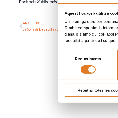
Rock pels Xuklis, más que un concierto!!
Aquest lloc web utilitza coo
Prev
Utilitzem galetes per personali
ANTERIOR
També compartim la informació
La Gorra de Lleida brilla con luz propia
d'anàlisis amb qui col·labore
recopilat a partir de l'ús que
Selecció
Requeriments
de
consentiment
Rebutjar totes les coo