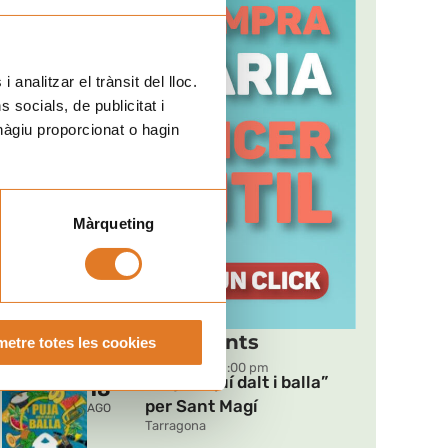
t
 analitzar el trànsit del lloc.
socials, de publicitat i
hàgiu proporcionat o hagin
Màrqueting
Pròxims esdeveniments
etre totes les cookies
DT
09:00 pm - 11:00 pm
“Puja, aquí dalt i balla”
18
per Sant Magí
AGO
Tarragona