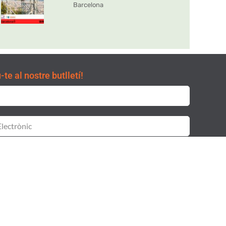
Barcelona
te al nostre butlletí!
git i accepto la
i la
Clàusula de consentiment
Política de
itat.
SUBSCRIURE'S