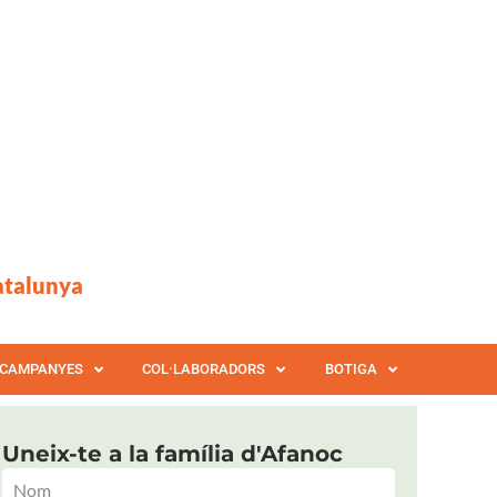
atalunya
CAMPANYES
COL·LABORADORS
BOTIGA
Uneix-te a la família d'Afanoc