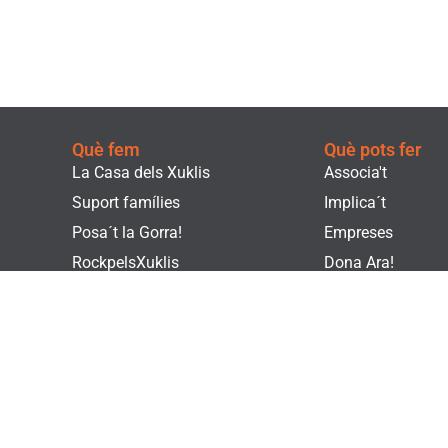
Què fem
Què pots fer
La Casa dels Xuklis
Associa't
Suport famílies
Implica´t
Posa´t la Gorra!
Empreses
RockpelsXuklis
Dona Ara!
Voluntariat
Fes un voluntaria
Actualitat
Botiga Solidària