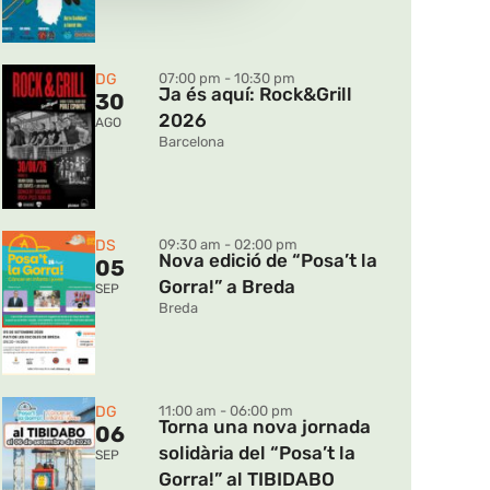
DG
07:00 pm - 10:30 pm
Ja és aquí: Rock&Grill
30
2026
AGO
Barcelona
DS
09:30 am - 02:00 pm
Nova edició de “Posa’t la
05
Gorra!” a Breda
SEP
Breda
DG
11:00 am - 06:00 pm
Torna una nova jornada
06
solidària del “Posa’t la
SEP
Gorra!” al TIBIDABO