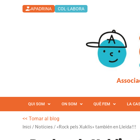
Vés
APADRINA
COL·LABORA
al
contingut
Associa
QUI SOM
ON SOM
QUÈ FEM
LA CA
<< Tornar al blog
/
/ «Rock pels Xuklis» también en Lleida!!!
Inici
Notícies