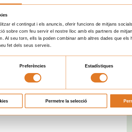
kies
Nex
tzar el contingut i els anuncis, oferir funcions de mitjans socials i
SEGÜENT
 sobre com feu servir el nostre lloc amb els partners de mitjans 
Els Implicats de Tarragona, activitats que ens fan suport
m. Al seu torn, ells la poden combinar amb altres dades que els 
 heu fet dels seus serveis.
Preferències
Estadístiques
kies
Permetre la selecció
Perm