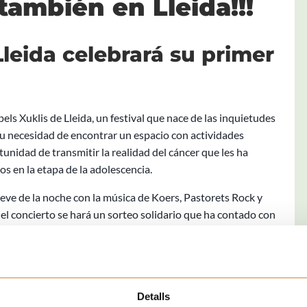
también en Lleida!!!
Lleida celebrará su primer
pels Xuklis de Lleida, un festival que nace de las inquietudes
u necesidad de encontrar un espacio con actividades
tunidad de transmitir la realidad del cáncer que les ha
s en la etapa de la adolescencia.
ueve de la noche con la música de Koers, Pastorets Rock y
l concierto se hará un sorteo solidario que ha contado con
, entre otros. Antes, entre las seis y las ocho de la tarde,
eniles gratuitas como un escape-room, sesiones de zumba y de
rtual, entre otros. Para esta campaña, se ha diseñado una
rar por 3 euros. Os esperamos !!
Detalls