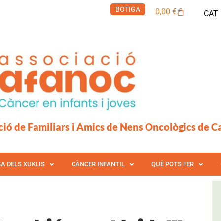
BOTIGA
Cistella
0,00
€
CAT
ció de Familiars i Amics de Nens Oncològics de C
SA DELS XUKLIS
CÀNCER INFANTIL
QUÈ POTS FER