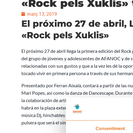
«Rock pels Xuklis» 
març 13, 2019
El próximo 27 de abril, 
«Rock pels Xuklis»
El próximo 27 de abril llega la primera edición del Rock 
del grupo de jóvenes y adolescentes de AFANOC y de s
relacionadas con sus gustos y que a la vez les dé la opor
tocado vivir en primera persona a través de sus hermano
Presentado por Ferran Aixalà, contará a partir de las n
Mari Popes, así como la danza de Dancescape. Durante e
la colaboración de artistas de la talla de Rosalía o Estopa
habrá en la plaza exterior de la Llotja actividades juv
música Dj, hinchables o talleres de drones y realidad vi
pulsera que será el símbolo del evento y se podrá comp
Consentiment