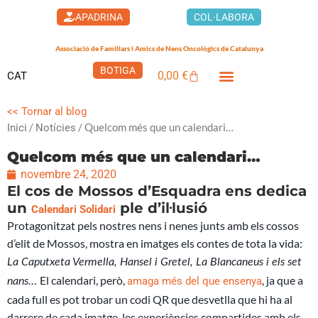
Vés
APADRINA
COL·LABORA
al
contingut
Associació de Familiars i Amics de Nens Oncològics de Catalunya
BOTIGA
0,00
€
CAT
Cistella
LA CASA DELS XUKLIS
<< Tornar al blog
/
/ Quelcom més que un calendari…
Inici
Notícies
Quelcom més que un calendari…
novembre 24, 2020
El cos de Mossos d’Esquadra ens dedica
un
ple d’il·lusió
Calendari Solidari
Protagonitz
at pels nostres nens i nenes junts amb els cossos
d’elit de Mossos, mostra en imatges els contes de tota la vida:
La Caputxeta Vermella,
Hansel
i
Gretel
, La
Blancaneus
i els set
El calendari, però,
, ja que a
amaga més del que ensenya
nans…
cada full es pot trobar un codi QR que desvetlla que hi ha al
darrere de cada imatge, les experiències compartides amb els