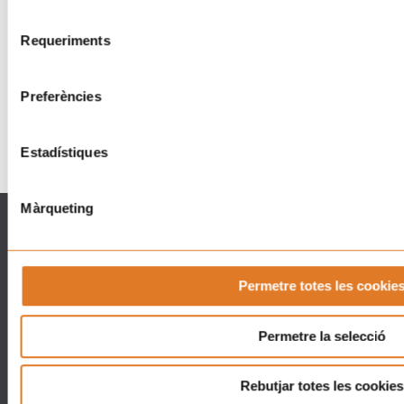
Selecció
DG
11:00 am - 06:00 pm
Requeriments
Torna una nova jornada
de
06
solidària del “Posa’t la
consentiment
SEP
Gorra!” al TIBIDABO
Preferències
Barcelona
Estadístiques
Màrqueting
Què fem
Què pots fer
La Casa dels Xuklis
Associa't
Suport famílies
Implica´t
Posa´t la Gorra!
Empreses
Permetre totes les cookie
RockpelsXuklis
Dona Ara!
Voluntariat
Fes un voluntariat
Permetre la selecció
Actualitat
Botiga Solidària
Rebutjar totes les cookies
Contacte
Botiga