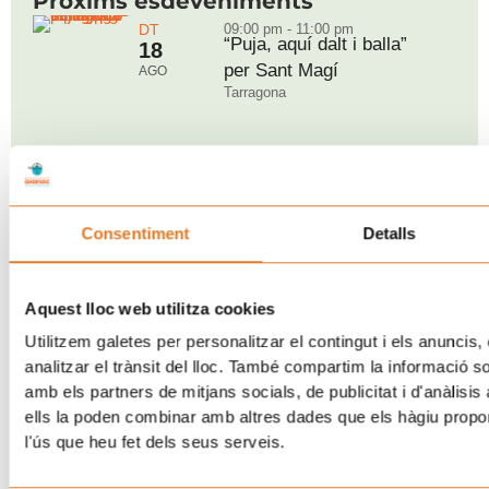
Pròxims esdeveniments
DT
09:00 pm - 11:00 pm
“Puja, aquí dalt i balla”
18
per Sant Magí
AGO
Tarragona
DG
07:00 pm - 10:30 pm
Ja és aquí: Rock&Grill
30
Consentiment
Detalls
2026
AGO
Barcelona
Aquest lloc web utilitza cookies
Utilitzem galetes per personalitzar el contingut i els anuncis, 
DS
09:30 am - 02:00 pm
analitzar el trànsit del lloc. També compartim la informació s
Nova edició de “Posa’t la
05
amb els partners de mitjans socials, de publicitat i d'anàlisis
Gorra!” a Breda
SEP
ells la poden combinar amb altres dades que els hàgiu proporc
Breda
l'ús que heu fet dels seus serveis.