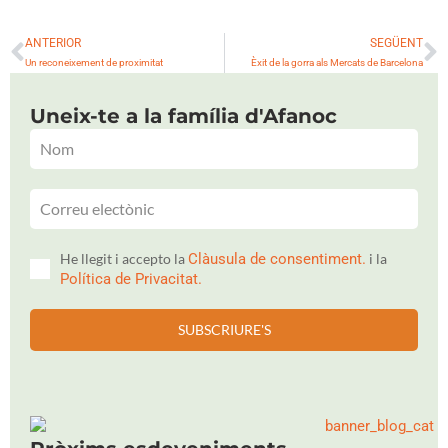
Prev
N
ANTERIOR
SEGÜENT
Un reconeixement de proximitat
Èxit de la gorra als Mercats de Barcelona
Uneix-te a la família d'Afanoc
He llegit i accepto la
Clàusula de consentiment.
i la
Política de Privacitat.
SUBSCRIURE'S