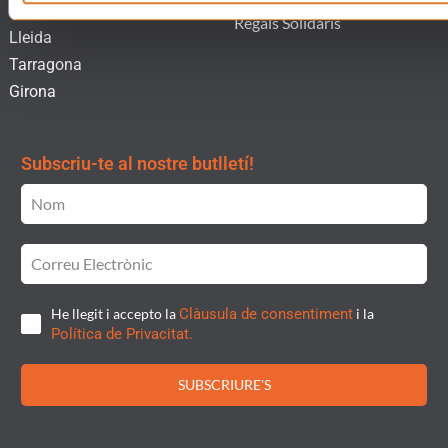
Barcelona
Regals Solidaris
Lleida
Tarragona
Girona
Subscriu-te al nostre butlletí!
He llegit i accepto la
Clàusula de consentiment
i la
Política de Privacitat.
SUBSCRIURE'S