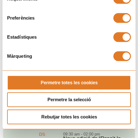
consentiment
Preferències
Pròxims esdeveniments
Estadístiques
DT
09:00 pm - 11:00 pm
“Puja, aquí dalt i balla”
18
per Sant Magí
AGO
Màrqueting
Tarragona
Permetre totes les cookies
DG
07:00 pm - 10:30 pm
Ja és aquí: Rock&Grill
30
2026
AGO
Permetre la selecció
Barcelona
Rebutjar totes les cookies
DS
09:30 am - 02:00 pm