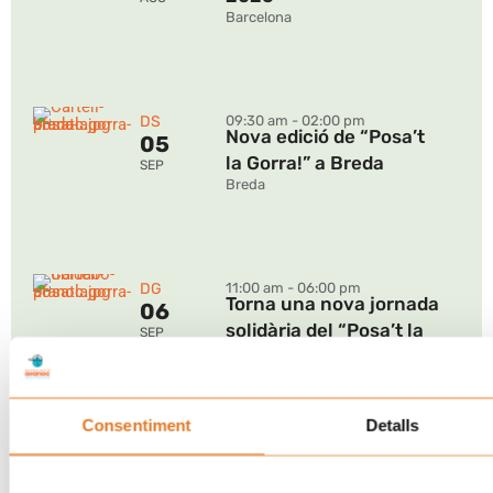
Barcelona
DS
09:30 am - 02:00 pm
Nova edició de “Posa’t
05
la Gorra!” a Breda
SEP
Breda
DG
11:00 am - 06:00 pm
Torna una nova jornada
06
solidària del “Posa’t la
SEP
Gorra!” al TIBIDABO
Barcelona
Consentiment
Detalls