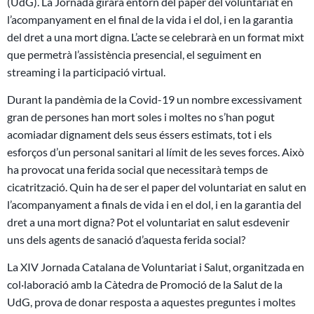
(UdG). La Jornada girarà entorn del paper del voluntariat en
l’acompanyament en el final de la vida i el dol, i en la garantia
del dret a una mort digna. L’acte se celebrarà en un format mixt
que permetrà l’assistència presencial, el seguiment en
streaming i la participació virtual.
Durant la pandèmia de la Covid-19 un nombre excessivament
gran de persones han mort soles i moltes no s’han pogut
acomiadar dignament dels seus éssers estimats, tot i els
esforços d’un personal sanitari al límit de les seves forces. Això
ha provocat una ferida social que necessitarà temps de
cicatrització. Quin ha de ser el paper del voluntariat en salut en
l’acompanyament a finals de vida i en el dol, i en la garantia del
dret a una mort digna? Pot el voluntariat en salut esdevenir
uns dels agents de sanació d’aquesta ferida social?
La XIV Jornada Catalana de Voluntariat i Salut, organitzada en
col·laboració amb la Càtedra de Promoció de la Salut de la
UdG, prova de donar resposta a aquestes preguntes i moltes