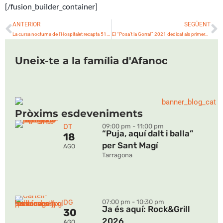
[/fusion_builder_container]
Prev
N
ANTERIOR
SEGÜENT
La cursa nocturna de l’Hospitalet recapta 5132€ per l’AFANOC
El “Posa’t la Gorra!” 2021 dedicat als primers 10 anys de La Casa dels Xuklis
Uneix-te a la família d'Afanoc
Pròxims esdeveniments
DT
09:00 pm - 11:00 pm
“Puja, aquí dalt i balla”
18
per Sant Magí
AGO
Tarragona
DG
07:00 pm - 10:30 pm
Ja és aquí: Rock&Grill
30
2026
AGO