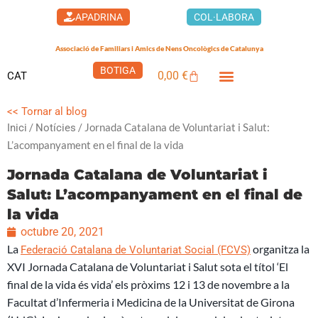
Vés
APADRINA
COL·LABORA
al
contingut
Associació de Familiars i Amics de Nens Oncològics de Catalunya
BOTIGA
0,00
€
CAT
Cistella
LA CASA DELS XUKLIS
<< Tornar al blog
/
/ Jornada Catalana de Voluntariat i Salut:
Inici
Notícies
L’acompanyament en el final de la vida
Jornada Catalana de Voluntariat i
Salut: L’acompanyament en el final de
la vida
octubre 20, 2021
La
organitza la
Federació Catalana de Voluntariat Social (FCVS)
XVI Jornada Catalana de Voluntariat i Salut sota el títol ‘El
final de la vida és vida’ els pròxims 12 i 13 de novembre a la
Facultat d’Infermeria i Medicina de la Universitat de Girona