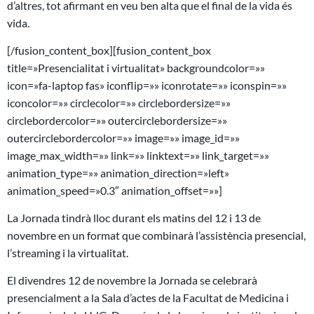
d’altres, tot afirmant en veu ben alta que el final de la vida és
vida.
[/fusion_content_box][fusion_content_box
title=»Presencialitat i virtualitat» backgroundcolor=»»
icon=»fa-laptop fas» iconflip=»» iconrotate=»» iconspin=»»
iconcolor=»» circlecolor=»» circlebordersize=»»
circlebordercolor=»» outercirclebordersize=»»
outercirclebordercolor=»» image=»» image_id=»»
image_max_width=»» link=»» linktext=»» link_target=»»
animation_type=»» animation_direction=»left»
animation_speed=»0.3″ animation_offset=»»]
La Jornada tindrà lloc durant els matins del 12 i 13 de
novembre en un format que combinarà l’assistència presencial,
l’streaming i la virtualitat.
El divendres 12 de novembre la Jornada se celebrarà
presencialment a la Sala d’actes de la Facultat de Medicina i