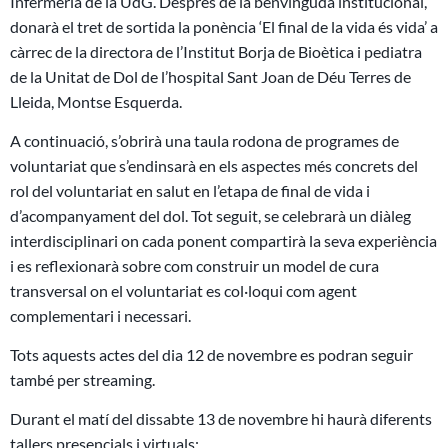
Infermeria de la UdG. Després de la benvinguda institucional,
donarà el tret de sortida la ponència ‘El final de la vida és vida’ a
càrrec de la directora de l’Institut Borja de Bioètica i pediatra
de la Unitat de Dol de l’hospital Sant Joan de Déu Terres de
Lleida, Montse Esquerda.
A continuació, s’obrirà una taula rodona de programes de
voluntariat que s’endinsarà en els aspectes més concrets del
rol del voluntariat en salut en l’etapa de final de vida i
d’acompanyament del dol. Tot seguit, se celebrarà un diàleg
interdisciplinari on cada ponent compartirà la seva experiència
i es reflexionarà sobre com construir un model de cura
transversal on el voluntariat es col·loqui com agent
complementari i necessari.
Tots aquests actes del dia 12 de novembre es podran seguir
també per streaming.
Durant el matí del dissabte 13 de novembre hi haurà diferents
tallers presencials i virtuals: