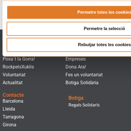
Permetre totes les cookie
Permetre la selecció
Què fem
Què pots fer
La Casa dels Xuklis
Associa't
Rebutjar totes les cookies
Suport famílies
Implica´t
Posa´t la Gorra!
Empreses
RockpelsXuklis
Dona Ara!
Voluntariat
Fes un voluntariat
Actualitat
Botiga Solidària
Contacte
Botiga
Barcelona
Regals Solidaris
Lleida
Tarragona
Girona