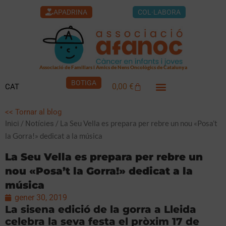
Vés
APADRINA
COL·LABORA
al
contingut
Associació de Familiars i Amics de Nens Oncològics de Catalunya
BOTIGA
0,00
€
CAT
Cistella
<< Tornar al blog
/
/ La Seu Vella es prepara per rebre un nou «Posa’t
Inici
Notícies
la Gorra!» dedicat a la música
La Seu Vella es prepara per rebre un
nou «Posa’t la Gorra!» dedicat a la
música
gener 30, 2019
La sisena edició de la gorra a Lleida
celebra la seva festa el pròxim 17 de