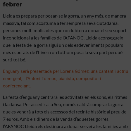
febrer
Lleida es prepara per posar-se la gorra, un any més, de manera
massiva, tal com acostuma a fer sempre la seva ciutadania,
persones molt implicades que no dubten a donar el seu suport
incondicional a les famílies de l’
AFANOC
. Lleida aconsegueix
que la festa de la gorra sigui un dels esdeveniments populars
més esperats de l’hivern on tothom posa la seva part perquè
surti tot bé.
Enguany serà presentada per Lorena Gómez, una cantant i actriu
emergent, i l’Antoni
Tolmos
, pianista, compositor i
conferenciant.
La festa d’enguany centrarà les activitats en els sons, els ritmes
i la dansa. Per accedir a la Seu, només caldrà comprar la gorra
que es vendrà a tots els accessos del recinte històric al preu de
7 euros. Amb els diners de la venda d’aquestes gorres,
l’
AFANOC
Lleida els destinarà a donar servei a les famílies amb