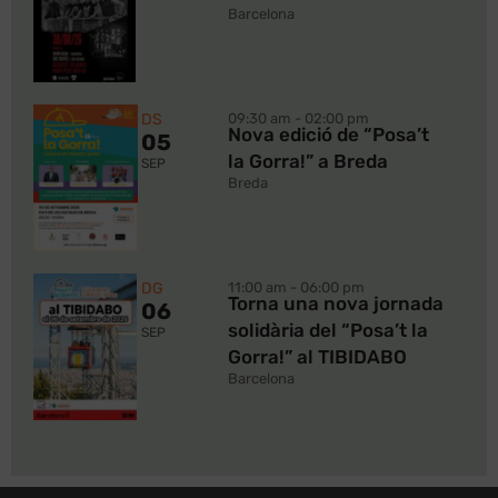
Barcelona
DS
09:30 am - 02:00 pm
Nova edició de “Posa’t
05
la Gorra!” a Breda
SEP
Breda
DG
11:00 am - 06:00 pm
Torna una nova jornada
06
solidària del “Posa’t la
SEP
Gorra!” al TIBIDABO
Barcelona