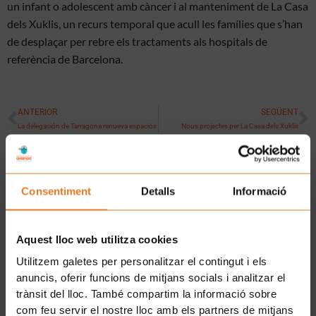
un infant o adolescent amb càncer i al manteniment de La Casa
dels
Xuklis
, un recurs temporal que acull les famílies que s’han
de desplaçar per rebre els tractaments als hospitals de
referència de Barcelona.
Prev
N
ANTERIOR
SEGÜENT
La delegación de Tarragona renueva espacios
Nous projectes per La Casa dels Xuklis
Uneix-te a la família d'Afanoc
Consentiment
Detalls
Informació
Aquest lloc web utilitza cookies
Utilitzem galetes per personalitzar el contingut i els
He llegit i accepto la
Clàusula de consentiment.
i la
anuncis, oferir funcions de mitjans socials i analitzar el
Política de Privacitat.
trànsit del lloc. També compartim la informació sobre
com feu servir el nostre lloc amb els partners de mitjans
SUBSCRIURE'S