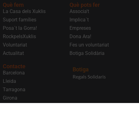
Què fem
Què pots fer
La Casa dels Xuklis
Associa't
Suport famílies
Implica´t
Posa´t la Gorra!
Empreses
RockpelsXuklis
Dona Ara!
Voluntariat
Fes un voluntariat
Actualitat
Botiga Solidària
Contacte
Botiga
Barcelona
Regals Solidaris
Lleida
Tarragona
Girona
Subscriu-te al nostre butlletí!