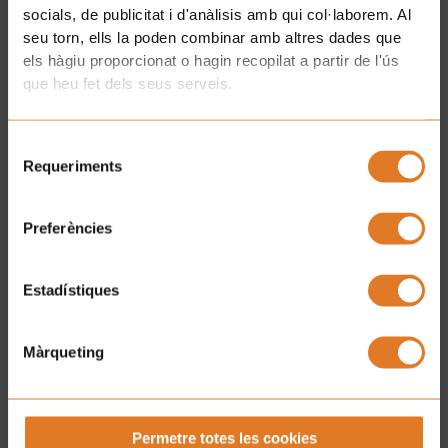
socials, de publicitat i d'anàlisis amb qui col·laborem. Al
seu torn, ells la poden combinar amb altres dades que
els hàgiu proporcionat o hagin recopilat a partir de l'ús
que heu fet dels seus serveis.
Selecció
UNA LLAR LLUNY DE CASA
15 ANYS
Requeriments
de
DE LA CASA DELS XUKLIS!
consentiment
A La Casa dels Xuklis
acollim infants i joves
Preferències
amb càncer
i les seves famílies.
Amb la teva aportació pots fer possible que
Estadístiques
una habitació estigui a punt per
allotjar una
nova família
.
Màrqueting
APADRINA ARA!
Permetre totes les cookies