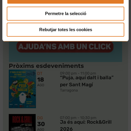
Permetre la selecció
Rebutjar totes les cookies
Pròxims esdeveniments
DT
09:00 pm - 11:00 pm
“Puja, aquí dalt i balla”
18
per Sant Magí
AGO
Tarragona
DG
07:00 pm - 10:30 pm
Ja és aquí: Rock&Grill
30
2026
AGO