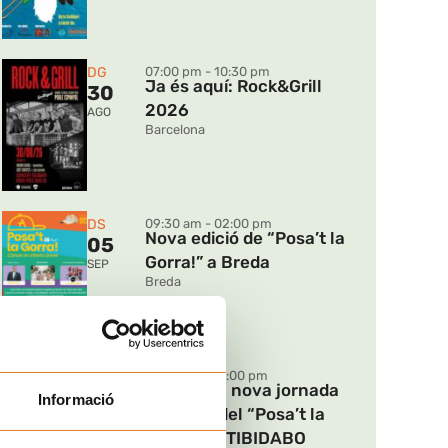
DG
07:00 pm - 10:30 pm
Ja és aquí: Rock&Grill
30
2026
AGO
Barcelona
DS
09:30 am - 02:00 pm
Nova edició de “Posa’t la
05
Gorra!” a Breda
SEP
Breda
DG
11:00 am - 06:00 pm
Torna una nova jornada
06
solidària del “Posa’t la
SEP
Gorra!” al TIBIDABO