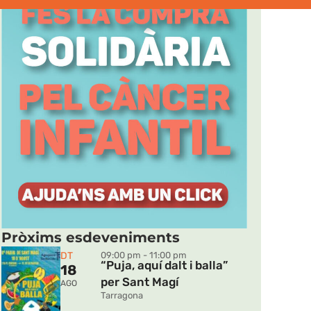
 analitzar el trànsit del lloc.
socials, de publicitat i
t
hàgiu proporcionat o hagin
Màrqueting
Pròxims esdeveniments
etre totes les cookies
DT
09:00 pm - 11:00 pm
“Puja, aquí dalt i balla”
18
per Sant Magí
AGO
Tarragona