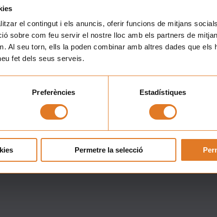
Contacte
Subscriu-
Barcelona
Lleida
Tarragona
Girona
t
He lle
Privac