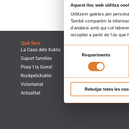
Què fem
Què pots fer
La Casa dels Xuklis
Associa't
Suport famílies
Implica´t
Posa´t la Gorra!
Empreses
RockpelsXuklis
Dona Ara!
Voluntariat
Fes un voluntaria
Actualitat
Botiga Solidària