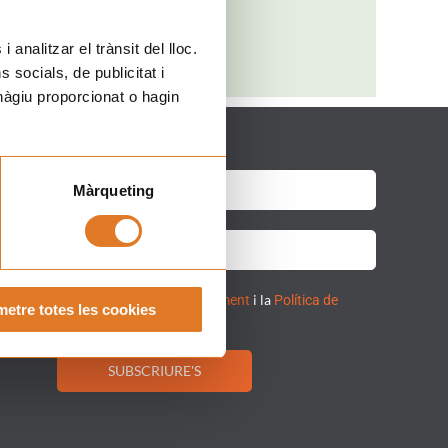
Barcelona
te al nostre butlletí!
git i accepto la
i la
Clàusula de consentiment
Política de
itat.
SUBSCRIURE'S