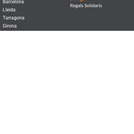
Barcelona
Regals Solidaris
Lleida
Tarragona
Girona
Subscriu-te al nostre butlletí!
He llegit i accepto la
Clàusula de consentiment
i la
Política de Privacitat.
SUBSCRIURE'S