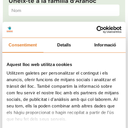
Uneix-te a la família d'Afanoc
He llegit i accepto la
Clàusula de consentiment.
i la
Consentiment
Detalls
Informació
Política de Privacitat.
SUBSCRIURE'S
Aquest lloc web utilitza cookies
Utilitzem galetes per personalitzar el contingut i els
anuncis, oferir funcions de mitjans socials i analitzar el
trànsit del lloc. També compartim la informació sobre
com feu servir el nostre lloc amb els partners de mitjans
socials, de publicitat i d'anàlisis amb qui col·laborem. Al
seu torn, ells la poden combinar amb altres dades que
els hàgiu proporcionat o hagin recopilat a partir de l'ús
que heu fet dels seus serveis.