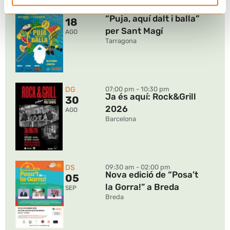
DT
09:00 pm - 11:00 pm
“Puja, aquí dalt i balla”
18
per Sant Magí
AGO
Tarragona
DG
07:00 pm - 10:30 pm
Ja és aquí: Rock&Grill
30
2026
AGO
Barcelona
DS
09:30 am - 02:00 pm
Nova edició de “Posa’t
05
la Gorra!” a Breda
SEP
Breda