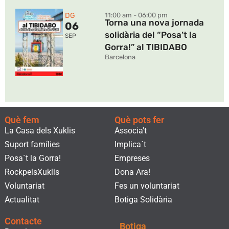
DG
11:00 am - 06:00 pm
Torna una nova jornada
06
solidària del “Posa’t la
SEP
Gorra!” al TIBIDABO
Barcelona
Què fem
Què pots fer
La Casa dels Xuklis
Associa't
Suport famílies
Implica´t
Posa´t la Gorra!
Empreses
RockpelsXuklis
Dona Ara!
Voluntariat
Fes un voluntariat
Actualitat
Botiga Solidària
Contacte
Botiga