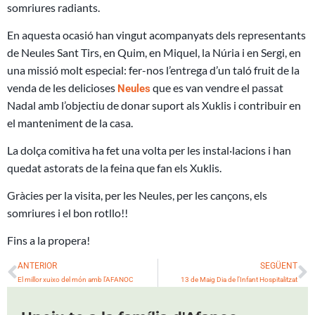
somriures radiants.
En aquesta ocasió han vingut acompanyats dels representants
de Neules Sant Tirs, en Quim, en Miquel, la Núria i en Sergi, en
una missió molt especial: fer-nos l’entrega d’un taló fruit de la
venda de les delicioses
que es van vendre el passat
Neules
Nadal amb l’objectiu de donar suport als Xuklis i contribuir en
el manteniment de la casa.
La dolça comitiva ha fet una volta per les instal·lacions i han
quedat astorats de la feina que fan els Xuklis.
Gràcies per la visita, per les Neules, per les cançons, els
somriures i el bon rotllo!!
Fins a la propera!
Prev
N
ANTERIOR
SEGÜENT
El millor xuixo del món amb l’AFANOC
13 de Maig Dia de l’Infant Hospitalitzat