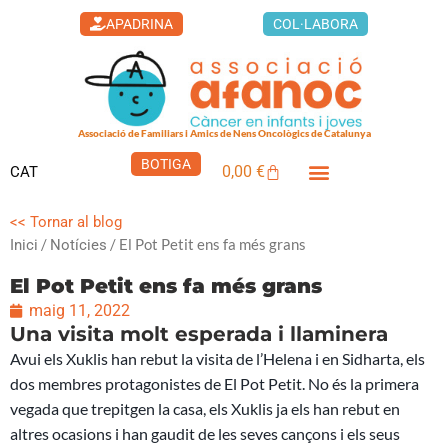
Vés
APADRINA
COL·LABORA
al
contingut
Associació de Familiars i Amics de Nens Oncològics de Catalunya
BOTIGA
0,00
€
CAT
Cistella
<< Tornar al blog
/
/ El Pot Petit ens fa més grans
Inici
Notícies
El Pot Petit ens fa més grans
maig 11, 2022
Una visita molt esperada i llaminera
Avui els Xuklis han rebut la visita de l’Helena i en Sidharta, els
dos membres protagonistes de El Pot Petit. No és la primera
vegada que trepitgen la casa, els Xuklis ja els han rebut en
altres ocasions i han gaudit de les seves cançons i els seus