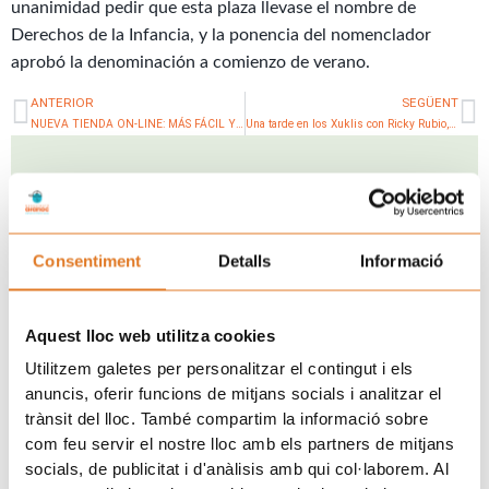
unanimidad pedir que esta plaza llevase el nombre de
Derechos de la Infancia, y la ponencia del nomenclador
aprobó la denominación a comienzo de verano.
Prev
N
ANTERIOR
SEGÜENT
NUEVA TIENDA ON-LINE: MÁS FÁCIL Y VISUAL!!
Una tarde en los Xuklis con Ricky Rubio, grande por dentro y por fuera
Uneix-te a la família d'Afanoc
Consentiment
Detalls
Informació
Aquest lloc web utilitza cookies
Utilitzem galetes per personalitzar el contingut i els
anuncis, oferir funcions de mitjans socials i analitzar el
trànsit del lloc. També compartim la informació sobre
com feu servir el nostre lloc amb els partners de mitjans
socials, de publicitat i d'anàlisis amb qui col·laborem. Al