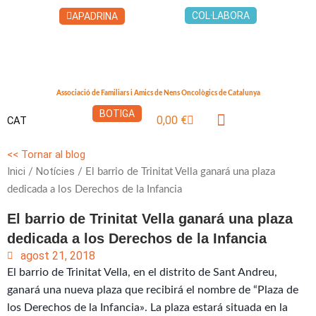
Vés
COL·LABORA
APADRINA
al
contingut
Associació de Familiars i Amics de Nens Oncològics de Catalunya
BOTIGA
0,00
€
CAT
Cistella
LA CASA DELS XUKLIS
<< Tornar al blog
Inici
Notícies
/
/ El barrio de Trinitat Vella ganará una plaza
dedicada a los Derechos de la Infancia
El barrio de Trinitat Vella ganará una plaza
dedicada a los Derechos de la Infancia
agost 21, 2018
El barrio de Trinitat Vella, en el distrito de Sant Andreu,
ganará una nueva plaza que recibirá el nombre de “Plaza de
los Derechos de la Infancia». La plaza estará situada en la