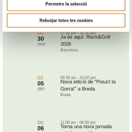
Permetre la selecció
Tarragona
Rebutjar totes les cookies
DG
07:00 pm - 10:30 pm
Ja és aquí: Rock&Grill
30
2026
AGO
Barcelona
DS
09:30 am - 02:00 pm
Nova edició de “Posa’t la
05
Gorra!” a Breda
SEP
Breda
DG
11:00 am - 06:00 pm
Torna una nova jornada
06