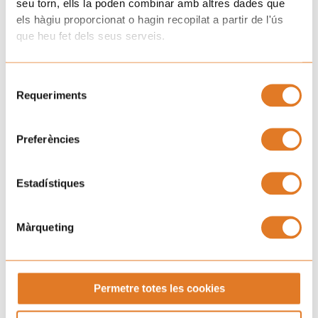
seu torn, ells la poden combinar amb altres dades que
els hàgiu proporcionat o hagin recopilat a partir de l'ús
que heu fet dels seus serveis.
Selecció
Requeriments
de
consentiment
Preferències
Estadístiques
Màrqueting
Pròxims esdeveniments
Permetre totes les cookies
DT
09:00 pm - 11:00 pm
“Puja, aquí dalt i balla”
18
per Sant Magí
AGO