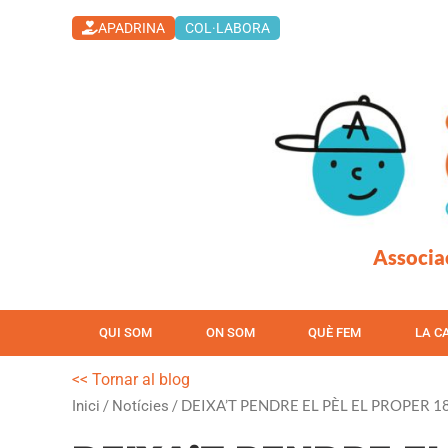
Vés
APADRINA
COL·LABORA
al
contingut
Associa
QUI SOM
ON SOM
QUÈ FEM
LA C
<< Tornar al blog
/
/ DEIXA’T PENDRE EL PÈL EL PROPER 
Inici
Notícies