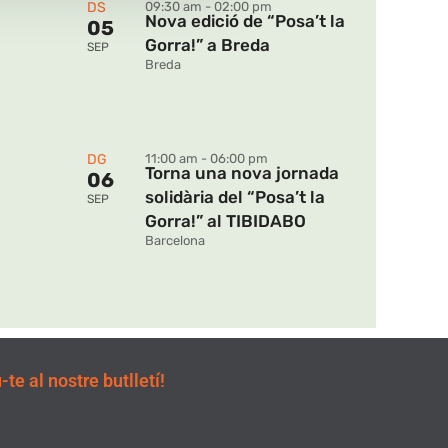
DS
09:30 am - 02:00 pm
Nova edició de “Posa’t la
05
Gorra!” a Breda
SEP
Breda
DG
11:00 am - 06:00 pm
Torna una nova jornada
06
solidària del “Posa’t la
SEP
Gorra!” al TIBIDABO
Barcelona
te al nostre butlletí!