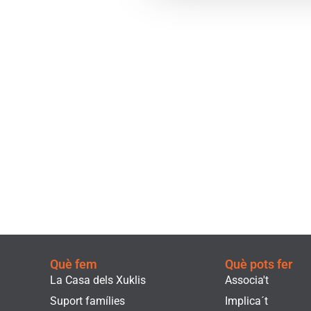
Què fem
Què pots fer
La Casa dels Xuklis
Associa't
Suport famílies
Implica´t