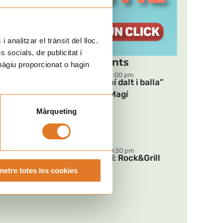
 analitzar el trànsit del lloc.
socials, de publicitat i
Pròxims esdeveniments
hàgiu proporcionat o hagin
DT
09:00 pm - 11:00 pm
“Puja, aquí dalt i balla”
18
per Sant Magí
AGO
Tarragona
Màrqueting
DG
07:00 pm - 10:30 pm
Ja és aquí: Rock&Grill
30
2026
etre totes les cookies
AGO
Barcelona