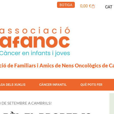
BOTIGA
Cistella
0,00
€
CAT
ció de Familiars i Amics de Nens Oncològics de C
ASA DELS XUKLIS
CÀNCER INFANTIL
QUÈ POTS FER
18 DE SETEMBRE A CAMBRILS!