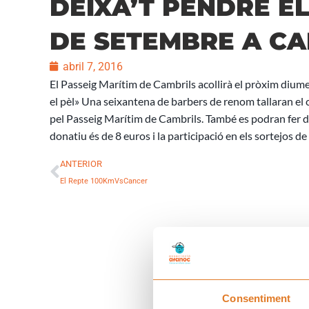
DEIXA’T PENDRE EL
DE SETEMBRE A CA
abril 7, 2016
El Passeig Marítim de Cambrils acollirà el pròxim dium
el pèl» Una seixantena de barbers de renom tallaran el c
pel Passeig Marítim de Cambrils. També es podran fer don
donatiu és de 8 euros i la participació en els sortejos de
Prev
ANTERIOR
El Repte 100KmVsCancer
Consentiment