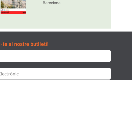
Barcelona
te al nostre butlletí!
git i accepto la
i la
Clàusula de consentiment
Política de
itat.
SUBSCRIURE'S