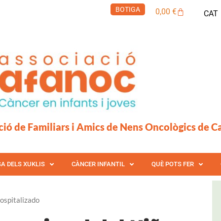
BOTIGA
Cistella
0,00
€
CAT
ció de Familiars i Amics de Nens Oncològics de C
SA DELS XUKLIS
CÀNCER INFANTIL
QUÈ POTS FER
Hospitalizado