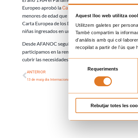
Europeo aprobó la
Carta Europea dels Drets dels Infa
menores de edad que se encuentran en esta situación. Es
Aquest lloc web utilitza coo
Carta Europea de los Derechos de los Niños Hospitaliza
Utilitzem galetes per personali
niñas ingresados en un centro sanitario.
També compartim la informació
d'anàlisis amb qui col·labore
Desde AFANOC seguimos trabajando para que se cumpl
recopilat a partir de l'ús que
participamos en la remodelación de los espacios hospi
cubrir las necesidades del niño o adolescente con cáncer
Selecció
Prev
Requeriments
de
ANTERIOR
consentiment
13 de maig dia Internacional de l’Infant Hospitalitzat
Rebutjar totes les coo