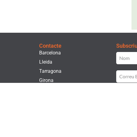
Contacte
Subscriu-
Barcelona
Lleida
Tarragona
Girona
t
He lle
Privac