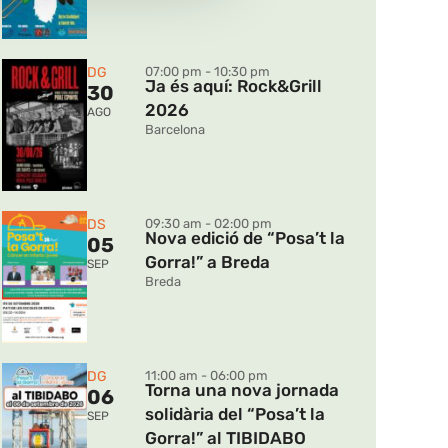
DG
07:00 pm - 10:30 pm
Ja és aquí: Rock&Grill
30
2026
AGO
Barcelona
DS
09:30 am - 02:00 pm
Nova edició de “Posa’t la
05
Gorra!” a Breda
SEP
Breda
DG
11:00 am - 06:00 pm
Torna una nova jornada
06
solidària del “Posa’t la
SEP
Gorra!” al TIBIDABO