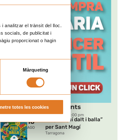
 analitzar el trànsit del lloc.
socials, de publicitat i
hàgiu proporcionat o hagin
t
Màrqueting
Pròxims esdeveniments
etre totes les cookies
DT
09:00 pm - 11:00 pm
“Puja, aquí dalt i balla”
18
per Sant Magí
AGO
Tarragona