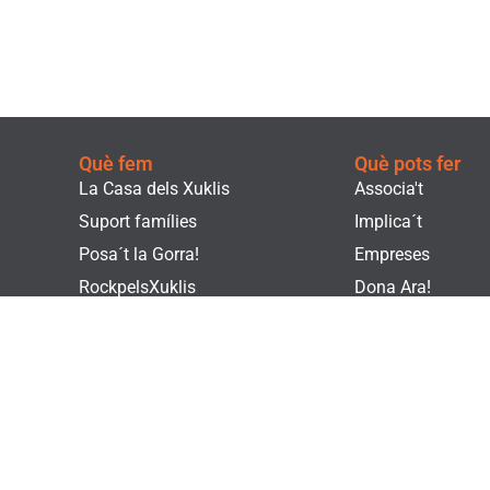
Què fem
Què pots fer
La Casa dels Xuklis
Associa't
Suport famílies
Implica´t
Posa´t la Gorra!
Empreses
RockpelsXuklis
Dona Ara!
Voluntariat
Fes un voluntaria
Actualitat
Botiga Solidària