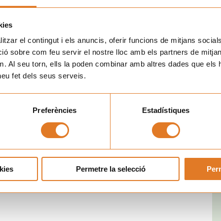
que recogía derechos de las personas
nts Hospitalitzats
te documento todavía es válido. El texto original de la
kies
dos es una compilación de los 23 derechos de los niños y
tzar el contingut i els anuncis, oferir funcions de mitjans socials i
 sobre com feu servir el nostre lloc amb els partners de mitjans 
m. Al seu torn, ells la poden combinar amb altres dades que els 
an los derechos de los
, a la vez que
niños hospitalizados
 heu fet dels seus serveis.
talarios para hacerlos más adecuados, amables y que puedan
 y sus familias.
Nex
Preferències
Estadístiques
SEGÜENT
ADAPTEM LA FORMACIÓ DEL VOLUNTARIAT
kies
Permetre la selecció
Perm