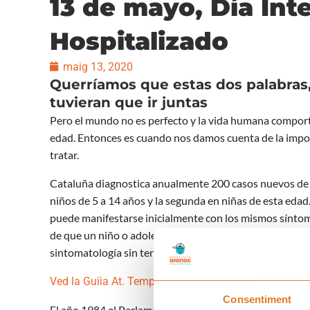
13 de mayo, Día Int
Hospitalizado
maig 13, 2020
Querríamos que estas dos palabra
tuvieran que ir juntas
Pero el mundo no es perfecto y la vida humana compor
edad. Entonces es cuando nos damos cuenta de la impor
tratar.
Cataluña diagnostica anualmente 200 casos nuevos de cá
niños de 5 a 14 años y la segunda en niñas de esta edad
puede manifestarse inicialmente con los mismos síntom
de que un niño o adolescente consulte en varias ocasio
sintomatología sin tener un diagnóstico claro, se reco
Ved la Guiìa At. Temprana
Consentiment
El año 1984 el Parlamento Europeo aprobó la Carta de D