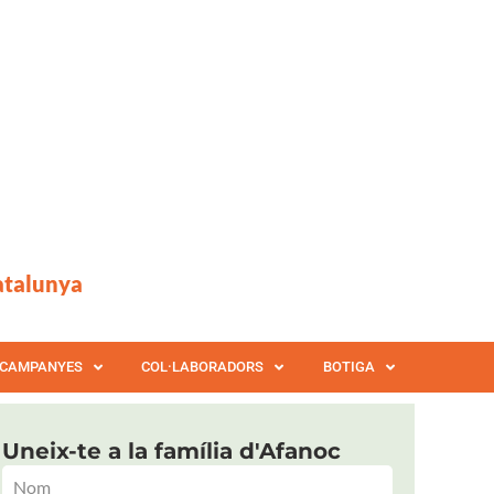
atalunya
CAMPANYES
COL·LABORADORS
BOTIGA
Uneix-te a la família d'Afanoc