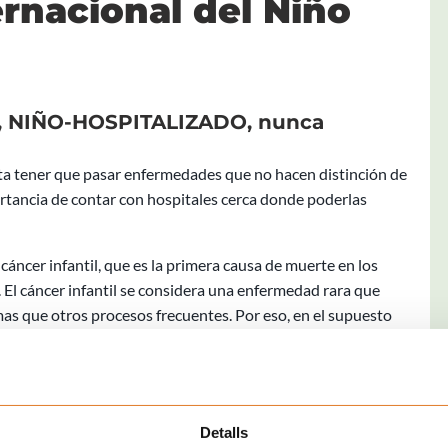
ernacional del Niño
s, NIÑO-HOSPITALIZADO, nunca
ta tener que pasar enfermedades que no hacen distinción de
tancia de contar con hospitales cerca donde poderlas
ncer infantil, que es la primera causa de muerte en los
. El cáncer infantil se considera una enfermedad rara que
as que otros procesos frecuentes. Por eso, en el supuesto
nes (por ejemplo, tres o más veces) por la misma
mienda su derivación de manera preferente.
Detalls
erechos de los y las Pacientes. El 1986 el Parlamento