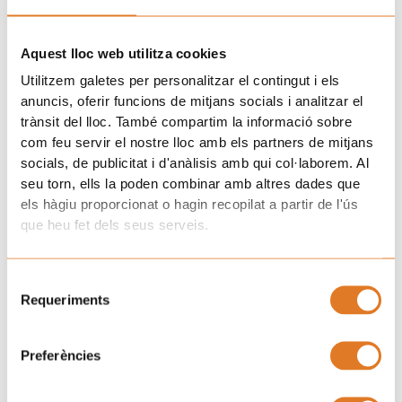
nuestro centro vital.
Confiad:
Porque cuando confiamos, reconocemos que hay
Aquest lloc web utilitza cookies
ciertas cosas que no están en nuestras manos, que no todo
Utilitzem galetes per personalitzar el contingut i els
depende de nosotros, cuando confiamos hay una parte de
anuncis, oferir funcions de mitjans socials i analitzar el
entrega y empatía, cuando confiamos podemos expresar
trànsit del lloc. També compartim la informació sobre
nuestras emociones y darles el espacio que necesitan.
com feu servir el nostre lloc amb els partners de mitjans
socials, de publicitat i d'anàlisis amb qui col·laborem. Al
Amad:
porque cuando amáis los otros, os amáis a vosotros
seu torn, ells la poden combinar amb altres dades que
mismos y cuando os amáis a vosotros mismos, generáis buenas
els hàgiu proporcionat o hagin recopilat a partir de l'ús
vibraciones en vuestro entorno.
que heu fet dels seus serveis.
Desde AFANOC queremos haceros saber que seguimos al lado
de todas las familias, amando y atendiendo, en lo posible ,
Selecció
todas sus necesidades. Ayudándolas a pasar por todas las
Requeriments
de
fases de a poco, día a día, sea cual sea este día a día.
consentiment
Seguidnos a través de nuestras redes, contad con nuestro
Preferències
apoyo, queremos estar a vuestro lado, ahora más que nunca.