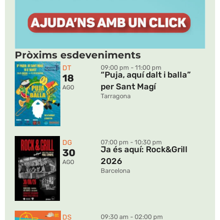
Pròxims esdeveniments
DT
09:00 pm - 11:00 pm
“Puja, aquí dalt i balla”
18
per Sant Magí
AGO
Tarragona
DG
07:00 pm - 10:30 pm
Ja és aquí: Rock&Grill
30
2026
AGO
Barcelona
DS
09:30 am - 02:00 pm