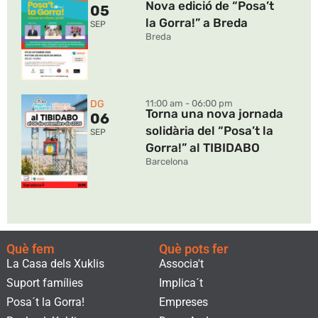
Nova edició de “Posa’t
05
la Gorra!” a Breda
SEP
Breda
DG
11:00 am - 06:00 pm
Torna una nova jornada
06
solidària del “Posa’t la
SEP
Gorra!” al TIBIDABO
Barcelona
Què fem
Què pots fer
La Casa dels Xuklis
Associa't
Suport famílies
Implica´t
Posa´t la Gorra!
Empreses