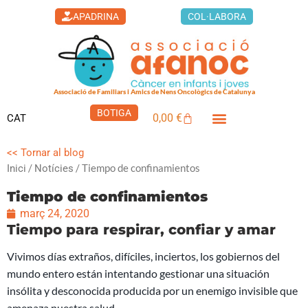
Vés
APADRINA
COL·LABORA
al
contingut
Associació de Familiars i Amics de Nens Oncològics de Catalunya
BOTIGA
0,00
€
CAT
Cistella
<< Tornar al blog
/
/ Tiempo de confinamientos
Inici
Notícies
Tiempo de confinamientos
març 24, 2020
Tiempo para respirar, confiar y amar
Vivimos días extraños, difíciles, inciertos, los gobiernos del
mundo entero están intentando gestionar una situación
insólita y desconocida producida por un enemigo invisible que
amenaza nuestra salud.