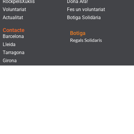
RockpelsXuklis
Dona Ara!
Voluntariat
Fes un voluntariat
Actualitat
Botiga Solidària
Contacte
Botiga
Barcelona
Regals Solidaris
Lleida
Tarragona
Girona
Subscriu-te al nostre butlletí!
He llegit i accepto la
Clàusula de consentiment
i la
Política de Privacitat.