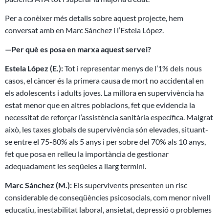
Per a conèixer més detalls sobre aquest projecte, hem
conversat amb en Marc Sánchez i l’Estela López.
—
Per què es posa en marxa aquest servei?
Estela López (E.):
Tot i representar menys de l’1% dels nous
casos, el càncer és la primera causa de mort no accidental en
els adolescents i adults joves. La millora en supervivència ha
estat menor que en altres poblacions, fet que evidencia la
necessitat de reforçar l’assistència sanitària específica. Malgrat
això, les taxes globals de supervivència són elevades, situant-
se entre el 75-80% als 5 anys i per sobre del 70% als 10 anys,
fet que posa en relleu la importància de gestionar
adequadament les seqüeles a llarg termini.
Marc Sánchez (M.):
Els supervivents presenten un risc
considerable de conseqüències psicosocials, com menor nivell
educatiu, inestabilitat laboral, ansietat, depressió o problemes