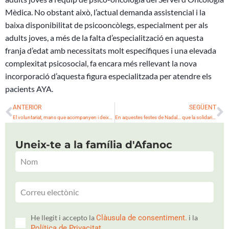
Mèdica. No obstant això, l’actual demanda assistencial i la
baixa disponibilitat de psicooncòlegs, especialment per als
adults joves, a més de la falta d’especialització en aquesta
franja d’edat amb necessitats molt específiques i una elevada
complexitat psicosocial, fa encara més rellevant la nova
incorporació d’aquesta figura especialitzada per atendre els
pacients AYA.
Prev
N
ANTERIOR
SEGÜENT
El voluntariat, mans que acompanyen i deixen empremta
En aquestes festes de Nadal… que la solidaritat sigui present a taula!
Uneix-te a la família d'Afanoc
He llegit i accepto la
Clàusula de consentiment.
i la
Política de Privacitat.