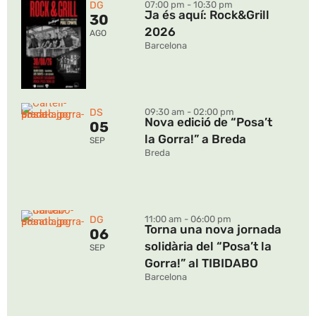
DG
07:00 pm - 10:30 pm
Ja és aquí: Rock&Grill
30
2026
AGO
Barcelona
DS
09:30 am - 02:00 pm
Nova edició de “Posa’t
05
la Gorra!” a Breda
SEP
Breda
DG
11:00 am - 06:00 pm
Torna una nova jornada
06
solidària del “Posa’t la
SEP
Gorra!” al TIBIDABO
Barcelona