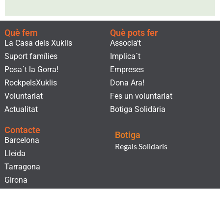
Què fem
Què pots fer
La Casa dels Xuklis
Associa't
Suport famílies
Implica´t
Posa´t la Gorra!
Empreses
RockpelsXuklis
Dona Ara!
Voluntariat
Fes un voluntariat
Actualitat
Botiga Solidària
Contacte
Botiga
Barcelona
Regals Solidaris
Lleida
Tarragona
Girona
Subscriu-te al nostre butlletí!