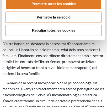
Permetre totes les cookies
Dependència, gestió de farmàcia gratuïta, treballar les
instruccions de Dietes de Manutenció i Hostalatge de les
diferents comunitats autònomes per desplaçament mèdic i la
Permetre la selecció
necessitat d’algunes famílies de traslladar-se de domicili o fer
significatius viatges, atès que s’atén pacients de tot Catalunya,
Rebutjar totes les cookies
per ser l’única unitat d’aquestes característiques.
D’altra banda, cal destacar la necessitat d’abordar àmbits
educatius i laborals coincidint amb l’edat dels seus pacients i
familiars. Finalment, ens coordinem directament amb el sector
públic i les entitats del Tercer Sector, promovent activitats
dirigides al benestar (tant a nivell lúdic com terapèutic) del
pacient i la seva família.
E.:
Abans de la recent incorporació de la psicooncòloga, els
menors de 18 anys en tractament eren atesos per alguna de les
psicooncòlogues del Servei d’Oncohematologia Pediàtrica i
s’havia creat també un circuit de derivació preferencial per als
adults joves a l’equip de psico-oncologia del Servei d’Oncologia