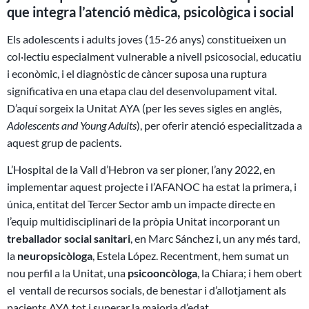
que integra l’atenció mèdica, psicològica i social
Els adolescents i adults joves (15-26 anys) constitueixen un
col·lectiu especialment vulnerable a nivell psicosocial, educatiu
i econòmic, i el diagnòstic de càncer suposa una ruptura
significativa en una etapa clau del desenvolupament vital.
D’aquí sorgeix la Unitat AYA (per les seves sigles en anglès,
Adolescents and Young Adults
), per oferir atenció especialitzada a
aquest grup de pacients.
L’Hospital de la Vall d’Hebron va ser pioner, l’any 2022, en
implementar aquest projecte i l’AFANOC ha estat la primera, i
única, entitat del Tercer Sector amb un impacte directe en
l’equip multidisciplinari de la pròpia Unitat incorporant un
treballador social sanitari
, en Marc Sánchez i, un any més tard,
la
neuropsicòloga
, Estela López. Recentment, hem sumat un
nou perfil a la Unitat, una
psicooncòloga
, la Chiara; i hem obert
el ventall de recursos socials, de benestar i d’allotjament als
pacients AYA tot i superar la majoria d’edat.