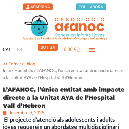
Vés
APADRINA
COL·LABORA
al
contingut
Associació de Familiars i Amics de Nens Oncològics de Catalunya
BOTIGA
0,00
€
CAT
ES
Cistella
LA CASA DELS XUKLIS
<< Tornar al blog
/
/ L’AFANOC, l’única entitat amb impacte directe
Inici
Hospitals
a la Unitat AYA de l’Hospital Vall d’Hebron
L’AFANOC, l’única entitat amb impacte
directe a la Unitat AYA de l’Hospital
Vall d’Hebron
desembre 9, 2025
El projecte d’atenció als adolescents i adults
joves requereix un abordatge multidisciplinari