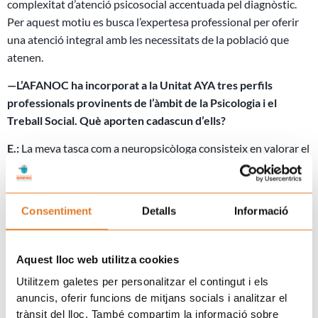
complexitat d’atenció psicosocial accentuada pel diagnòstic.
Per aquest motiu es busca l’expertesa professional per oferir
una atenció integral amb les necessitats de la població que
atenen.
—
L’AFANOC ha incorporat a la Unitat AYA tres perfils
professionals provinents de l’àmbit de la Psicologia i el
Treball Social. Què aporten cadascun d’ells?
E.:
La meva tasca com a neuropsicòloga consisteix en valorar el
rendiment de les capacitats cognitives dels pacients, tant les
que es troben conservades com les que presenten alteracions,
amb l’objectiu de conèixer la repercussió que tenen en el
Consentiment
Detalls
Informació
funcionament psicosocial. Amb aquesta valoració s’estableixen
objectius terapèutics realistes i s’inclouen variables cognitives,
afectives i conductuals en el pla de rehabilitació. Una
Aquest lloc web utilitza cookies
adequada valoració de l’estat cognitiu permet ajudar a
Utilitzem galetes per personalitzar el contingut i els
entendre les dificultats a afrontar tant pel pacient com per la
anuncis, oferir funcions de mitjans socials i analitzar el
família i oferir eines de suport per millorar l’adaptació. A més
trànsit del lloc. També compartim la informació sobre