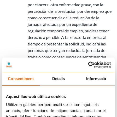
por cáncer u otra enfermedad grave, con la
percepción de la prestación por desempleo que
como consecuencia de la reducción de la
jornada, afectada por un expediente de
regulación temporal de empleo, pudiera tener
derecho a percibir. A tal efecto, la empresa al
tiempo de presentar la solicitud, indicará las
personas que tengan reducida la jornada de
trabajo como consecuencia de ser titular del
subsidio por cuidado de menores afectados por
cáncer u otra enfermedad grave, señalando la
parte de la jornada que se ve afectada por el
Consentiment
Detalls
Informació
expediente de regulación temporal de empleo.
Durante el tiempo que permanezca el estado de
alarma no existirá obligación de cotizar,
Aquest lloc web utilitza cookies
teniéndose el periodo por cotizado a todos los
Utilitzem galetes per personalitzar el contingut i els
efectos.
anuncis, oferir funcions de mitjans socials i analitzar el
Lo dispuesto en el apartado anterior será de
trànsit del lloc. També compartim la informació sobre