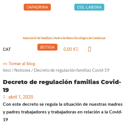
Vés
COL·LABORA
APADRINA
al
contingut
Associació de Familiars i Amics de Nens Oncològics de Catalunya
BOTIGA
0,00
€
CAT
Cistella
LA CASA DELS XUKLIS
<< Tornar al blog
/
/ Decreto de regulación familias Covid-19
Inici
Notícies
Decreto de regulación familias Covid-
19
abril 1, 2020
Con este decreto se regula la situación de nuestras madres
y padres trabajadores y trabajadoras en relación a la Covid-
19