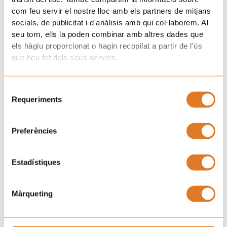
aplicación a los trabajadores autónomos que
com feu servir el nostre lloc amb els partners de mitjans
vinieran percibiendo el subsidio por cuidado de
socials, de publicitat i d'anàlisis amb qui col·laborem. Al
seu torn, ells la poden combinar amb altres dades que
menores afectados por cáncer u otra
els hàgiu proporcionat o hagin recopilat a partir de l'ús
enfermedad grave a 14 de marzo de 2020.
que heu fet dels seus serveis.
Descárgate aquí RD (Pág88)
Selecció
Requeriments
de
Prev
N
ANTERIOR
SEGÜENT
consentiment
Eines per afrontar el confinament
Herramientas para afrontar el confinamiento
Preferències
Uneix-te a la família d'Afanoc
Estadístiques
Màrqueting