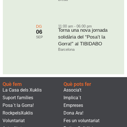
DG
11:00 am - 06:00 pm
Torna una nova jornada
06
solidària del “Posa’t la
SEP
Gorra!” al TIBIDABO
Barcelona
Què fem
Què pots fer
La Casa dels Xuklis
Associa't
Suport famílies
Implica´t
Posa´t la Gorra!
Empreses
RockpelsXuklis
Dona Ara!
Voluntariat
Fes un voluntariat