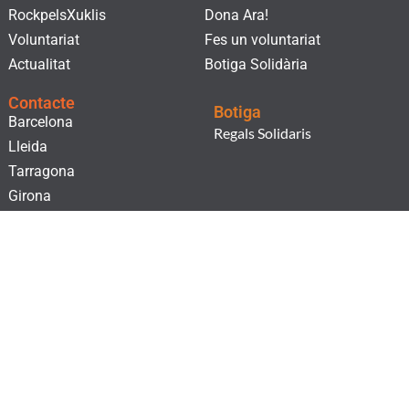
RockpelsXuklis
Dona Ara!
Voluntariat
Fes un voluntariat
Actualitat
Botiga Solidària
Contacte
Botiga
Barcelona
Regals Solidaris
Lleida
Tarragona
Girona
Subscriu-te al nostre butlletí!
He llegit i accepto la
Clàusula de consentiment
i la