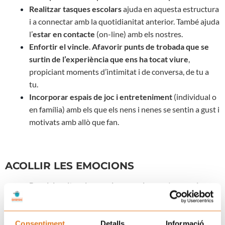
Realitzar tasques escolars
ajuda en aquesta estructura
i a connectar amb la quotidianitat anterior. També ajuda
l’
estar en contacte
(on-line) amb els nostres.
Enfortir el vincle
.
Afavorir punts de trobada que se
surtin de l’experiència que ens ha tocat viure
,
propiciant moments d’intimitat i de conversa, de tu a
tu.
Incorporar
espais de joc i entreteniment
(individual o
en família) amb els que els nens i nenes se sentin a gust i
motivats amb allò que fan.
ACOLLIR LES EMOCIONS
P
ropiciar situacions en les que els nens/es puguin
escollir
. De cop i volta es troben davant d’una situació
que els ha vingut donada i els pot generar una sensació
d’indefensió i apatia.
Consentiment
Detalls
Informació