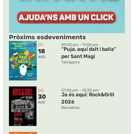
Pròxims esdeveniments
DT
09:00 pm - 11:00 pm
“Puja, aquí dalt i balla”
18
per Sant Magí
AGO
Tarragona
DG
07:00 pm - 10:30 pm
Ja és aquí: Rock&Grill
30
2026
AGO
Barcelona