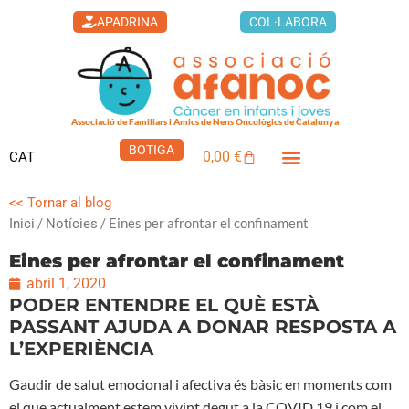
Vés
APADRINA
COL·LABORA
al
contingut
Associació de Familiars i Amics de Nens Oncològics de Catalunya
BOTIGA
0,00
€
CAT
Cistella
<< Tornar al blog
/
/ Eines per afrontar el confinament
Inici
Notícies
Eines per afrontar el confinament
abril 1, 2020
PODER ENTENDRE EL QUÈ ESTÀ
PASSANT AJUDA A DONAR RESPOSTA A
L’EXPERIÈNCIA
Gaudir de salut emocional i afectiva és bàsic en moments com
el que actualment estem vivint degut a la COVID 19 i com el