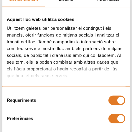
Donar veu als infants i adolescents, escoltant i
incloent les seves propostes
per acompanyar-los en el
Aquest lloc web utilitza cookies
procés de mobilitzar els propis recursos.
Pot haver canvis en hàbits bàsics com la son i la gana
.
Utilitzem galetes per personalitzar el contingut i els
anuncis, oferir funcions de mitjans socials i analitzar el
Convé observar-los.
trànsit del lloc. També compartim la informació sobre
Dedicar moments d’exclusivitat a cada un dels fill/es
.
com feu servir el nostre lloc amb els partners de mitjans
Permetre i permetre’ns l’expressió d’emocions
com
socials, de publicitat i d'anàlisis amb qui col·laborem. Al
ràbia, la tristesa i la por i acollir-les amb amor i respecte.
seu torn, ells la poden combinar amb altres dades que
Poder parlar del que està passant
, de forma senzilla i
els hàgiu proporcionat o hagin recopilat a partir de l'ús
amb el vocabulari precís, tenint en compte l’edat. No és
que heu fet dels seus serveis.
convenient explicar-los ni més, ni menys del que a
ells/elles els interessa saber. Cal ser sincers sense
emprar eufemismes ni mentides.
Selecció
Requeriments
de
En els casos de nens/es que sembla que no plantegen
consentiment
qüestions al respecte,
cal donar-los la dosis
d’informació mínima però necessària
perquè poc a poc
Preferències
puguin connectar-hi i fer-ho amb seguretat.