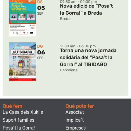
DS
09:30 am - 02:00 pm
Nova edició de “Posa’t
05
la Gorra!” a Breda
SEP
Breda
DG
11:00 am - 06:00 pm
Torna una nova jornada
06
solidària del “Posa’t la
SEP
Gorra!” al TIBIDABO
Barcelona
Què fem
Què pots fer
La Casa dels Xuklis
Associa't
Suport famílies
Implica´t
Posa´t la Gorra!
Empreses