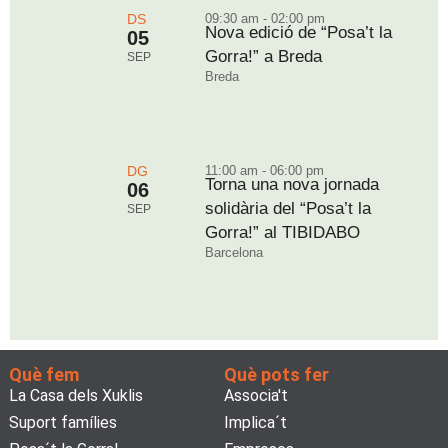
DS
09:30 am - 02:00 pm
Nova edició de “Posa’t la
05
Gorra!” a Breda
SEP
Breda
DG
11:00 am - 06:00 pm
Torna una nova jornada
06
solidària del “Posa’t la
SEP
Gorra!” al TIBIDABO
Barcelona
Què fem
Què pots fer
La Casa dels Xuklis
Associa't
Suport famílies
Implica´t