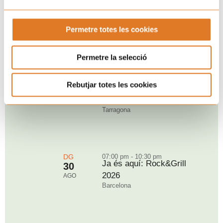
Permetre totes les cookies
Permetre la selecció
Pròxims esdeveniments
DT
09:00 pm - 11:00 pm
Rebutjar totes les cookies
“Puja, aquí dalt i balla”
18
per Sant Magí
AGO
Tarragona
DG
07:00 pm - 10:30 pm
Ja és aquí: Rock&Grill
30
2026
AGO
Barcelona