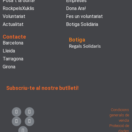
Posa´t la Gorra!
Empreses
RockpelsXuklis
Dona Ara!
Voluntariat
Fes un voluntariat
Actualitat
Botiga Solidària
Contacte
Botiga
Barcelona
Regals Solidaris
Lleida
Tarragona
Girona
Subscriu-te al nostre butlletí!
F
I
L
X
Y
Condicions
a
n
i
-
o
generals de
c
s
n
t
u
venda
e
t
k
w
t
Protecció de
b
a
e
i
u
dades