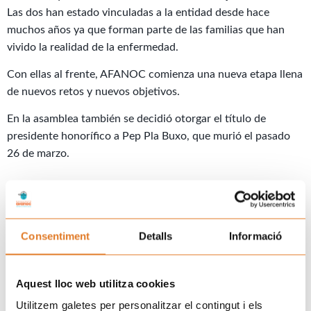
Las dos han estado vinculadas a la entidad desde hace
muchos años ya que forman parte de las familias que han
vivido la realidad de la enfermedad.
Con ellas al frente, AFANOC comienza una nueva etapa llena
de nuevos retos y nuevos objetivos.
En la asamblea también se decidió otorgar el título de
presidente honorífico a Pep Pla Buxo, que murió el pasado
26 de marzo.
Prev
N
ANTERIOR
SEGÜENT
LA FUNDACIÓN PORTAVENTURA PONE EN MARCHA «PORTAVENTURA DREAMS»
Presentación oficial de La Casa de los Xuklis e inauguración de la calle Joana Alemany y Patio de Pep Pla
Consentiment
Detalls
Informació
Uneix-te a la família d'Afanoc
Aquest lloc web utilitza cookies
Utilitzem galetes per personalitzar el contingut i els