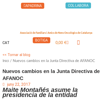
Vés
COL·LABORA
APADRINA
al
contingut
Associació de Familiars i Amics de Nens Oncològics de Catalunya
BOTIGA
0,00
€
CAT
Cistella
LA CASA DELS XUKLIS
<< Tornar al blog
Inici
/ Nuevos cambios en la Junta Directiva de AFANOC
Nuevos cambios en la Junta Directiva de
AFANOC
juny 22, 2017
Maite Montañés asume la
presidencia de la entidad