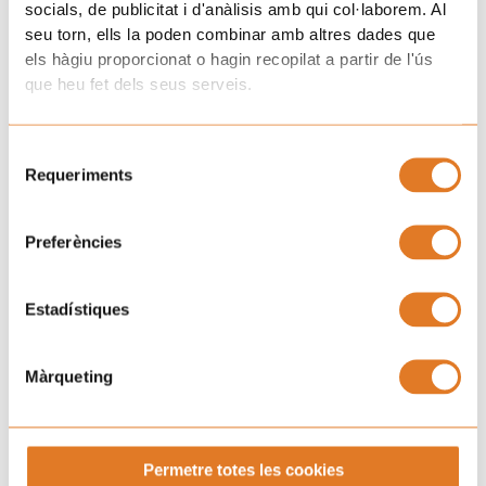
De 7 a 12 años
socials, de publicitat i d'anàlisis amb qui col·laborem. Al
seu torn, ells la poden combinar amb altres dades que
En esta etapa de desarrollo pueden seguir sintiendo
els hàgiu proporcionat o hagin recopilat a partir de l'ús
que heu fet dels seus serveis.
los temores y preocupaciones propias de los
niños/as más pequeños. Empiezan a tomar
conciencia progresivamente de las implicaciones
Selecció
sociales y de los cambios físicos que conlleva la
Requeriments
de
enfermedad. Esto supone una mayor dificultad
consentiment
frente a la caída del cabello, la enfermedad y la
Preferències
muerte, y los posibles cambios en el entorno social.
A partir de los 7 años, la comprensión por parte de
Estadístiques
los niños/as de lo que implica la enfermedad y el
tratamiento es mayor y se les puede dar una
explicación un poco más detallada, para poder
Màrqueting
disipar sus dudas y preocupaciones sobre cómo
puede afectarles el cáncer. Su curiosidad por conocer
y razonar y su mayor conocimiento del cuerpo,
Permetre totes les cookies
aumentan su comprensión de la enfermedad. Lo que