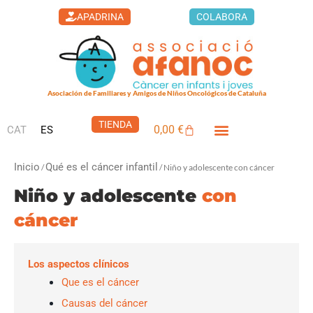
Ir
APADRINA
COLABORA
al
contenido
Asociación de Familiares y Amigos de Niños Oncológicos de Cataluña
TIENDA
0,00
€
CAT
ES
Carrito
Inicio
Qué es el cáncer infantil
/
/ Niño y adolescente con cáncer
Niño y adolescente
con
cáncer
Los aspectos clínicos
Que es el cáncer
Causas del cáncer