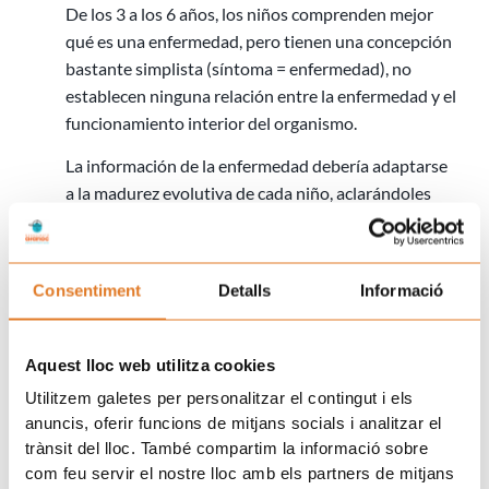
De los 3 a los 6 años, los niños comprenden mejor
qué es una enfermedad, pero tienen una concepción
bastante simplista (síntoma = enfermedad), no
establecen ninguna relación entre la enfermedad y el
funcionamiento interior del organismo.
La información de la enfermedad debería adaptarse
a la madurez evolutiva de cada niño, aclarándoles
que no son culpables y que ésta no es un castigo. A
su vez, hay que explicarles que es normal que
experimenten emociones como el miedo, la ansiedad
Consentiment
Detalls
Informació
y la tristeza. Con un lenguaje expresivo más
desarrollado podrán hacer más demandas y expresar
su malestar no sólo con el llanto.
Aquest lloc web utilitza cookies
En estas edades es importante poder anticiparse y
Utilitzem galetes per personalitzar el contingut i els
anuncis, oferir funcions de mitjans socials i analitzar el
explicarles qué está sucediendo en su entorno y
trànsit del lloc. També compartim la informació sobre
cómo va desarrollándose el proceso médico.
com feu servir el nostre lloc amb els partners de mitjans