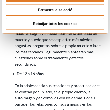
no entienden es que los tratamientos deban ser
Permetre la selecció
dolorosos y que, en ocasiones, se encuentren peor
que antes, una vez administrados.
Rebutjar totes les cookies
A partir de los 10 años, debido a cierto grado de
madurez cognitiva puede aparecer la ansiedad de
muerte y puede que se despierten más miedos,
angustias, preguntas, sobre la propia muerte o la de
los más cercanos. Seguramente plantearán más
cuestiones sobre el tratamiento y efectos
secundarios.
De 12 a 16 años
En la adolescencia sus reacciones y preocupaciones
se centran por un lado, en el propio cuerpo, la
autoimagen y en cómo los ven los demás. Por su
parte, en las relaciones con sus amigos y en las