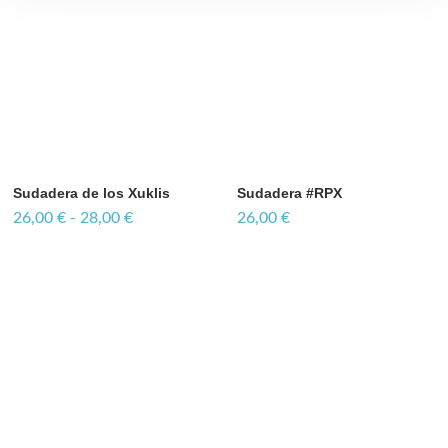
precios:
desde
26,00 €
hasta
28,00 €
Sudadera de los Xuklis
Sudadera #RPX
26,00
€
-
28,00
€
26,00
€