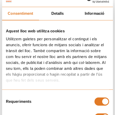
Consentiment
Detalls
Informació
Aquest lloc web utilitza cookies
Utilitzem galetes per personalitzar el contingut i els
Totebag Afanoc
Paraguas Afanoc
anuncis, oferir funcions de mitjans socials i analitzar el
7,00
€
12,00
€
trànsit del lloc. També compartim la informació sobre
com feu servir el nostre lloc amb els partners de mitjans
socials, de publicitat i d'anàlisis amb qui col·laborem. Al
seu torn, ells la poden combinar amb altres dades que
els hàgiu proporcionat o hagin recopilat a partir de l'ús
que heu fet dels seus serveis.
Selecció
Requeriments
de
consentiment