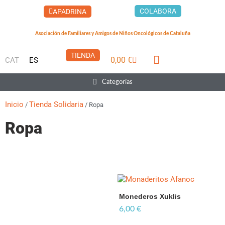
Ir
COLABORA
APADRINA
al
contenido
Asociación de Familiares y Amigos de Niños Oncológicos de Cataluña
TIENDA
0,00
€
CAT
ES
Carrito
LA CASA DEL XUKLIS
CÁNCER INFANTIL
QUÉ PUEDES HACER
Main
Categorías
Menu
Inicio
Tienda Solidaria
/
/ Ropa
Ropa
Monederos Xuklis
6,00
€