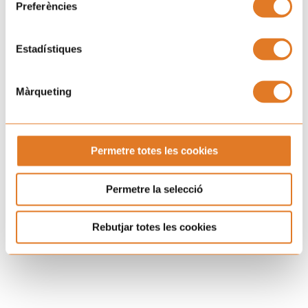
Preferències
Mochila deportiva Afanoc
Buff deportivo Afanoc
7,00
€
7,00
€
Estadístiques
Màrqueting
Permetre totes les cookies
Permetre la selecció
Rebutjar totes les cookies
Camiseta deportiva Afanoc
Buff AFANOC (tubular)
25,00
€
7,00
€
Rango
de