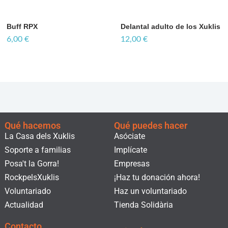
Buff RPX
Delantal adulto de los Xuklis
6,00
€
12,00
€
Qué hacemos
Qué puedes hacer
La Casa dels Xuklis
Asóciate
Soporte a familias
Implícate
Posa't la Gorra!
Empresas
RockpelsXuklis
¡Haz tu donación ahora!
Voluntariado
Haz un voluntariado
Actualidad
Tienda Solidària
Contacto