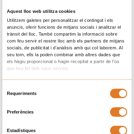
Esta noticia inesperada provoca inicialmente, un estado de
choque en el que cada núcleo familiar y concretamente,
cada uno de sus miembros, reacciona de forma distinta.
Entre otros, algunos cuidadores4 se muestran impactados,
con dificultades para contener sus emociones. Otros se
muestran disociados, con un funcionamiento normalizado,
lo que puede resultar extraño a las personas de su
alrededor.
Esta nueva situación de cambio, se caracteriza
principalmente por una alteración brusca de toda la
dinámica familiar ya la vez, por una ruptura en su
cotidianidad.
Normalmente la familia tiende a dividirse físicamente en
dos grupos: por un lado, uno de los cuidadores, que debe
dejar de trabajar para atender al niño que está enfermo y
por otro lado, el otro progenitor debe seguir trabajando en
el lugar de origen y atender a los demás hijos/as, si los hay.