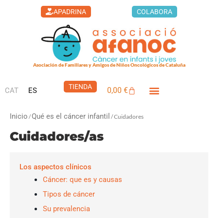
Ir
APADRINA
COLABORA
al
contenido
Asociación de Familiares y Amigos de Niños Oncológicos de Cataluña
TIENDA
0,00
€
CAT
ES
Carrito
Inicio
Qué es el cáncer infantil
/
/ Cuidadores
Cuidadores/as
Los aspectos clínicos
Cáncer: que es y causas
Tipos de cáncer
Su prevalencia