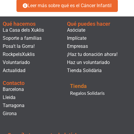
Preferències
Leer más sobre qué es el Cáncer Infantil
Estadístiques
Qué hacemos
Qué puedes hacer
La Casa dels Xuklis
Asóciate
Soporte a familias
Implícate
Màrqueting
Posa't la Gorra!
Empresas
RockpelsXuklis
¡Haz tu donación ahora!
Voluntariado
Haz un voluntariado
Permetre totes les cookies
Actualidad
Tienda Solidària
Contacto
Permetre la selecció
Tienda
Barcelona
Regalos Solidaris
Lleida
Rebutjar totes les cookies
Tarragona
Girona