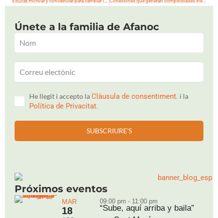
Educar, motivar y concienciar para cambiar la mirada
Conexiones que generan complicidades inesperadas
Únete a la familia de Afanoc
He llegit i accepto la
Clàusula de consentiment.
i la
Política de Privacitat.
SUBSCRIURE'S
Próximos eventos
MAR
09:00 pm - 11:00 pm
“Sube, aquí arriba y baila”
18