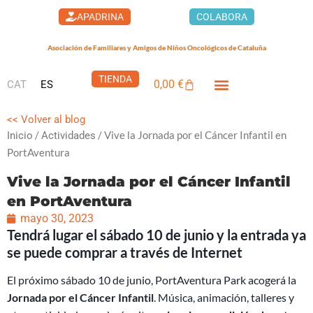
Ir
APADRINA
COLABORA
al
contenido
Asociación de Familiares y Amigos de Niños Oncológicos de Cataluña
TIENDA
0,00
€
CAT
ES
Carrito
<< Volver al blog
/
/ Vive la Jornada por el Cáncer Infantil en
Inicio
Actividades
PortAventura
Vive la Jornada por el Cáncer Infantil
en PortAventura
mayo 30, 2023
Tendrá lugar el sábado 10 de junio y la entrada ya
se puede comprar a través de Internet
El próximo sábado 10 de junio, PortAventura Park acogerá la
Jornada por el Cáncer Infantil
. Música, animación, talleres y