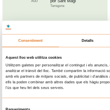
por Sant Magí
AGO
Tarragona
DOM
07:00 pm - 10:30 pm
Ya está aquí: Rock&Grill
30
2026
AGO
Consentiment
Detalls
Barcelona
Aquest lloc web utilitza cookies
Utilitzem galetes per personalitzar el contingut i els anuncis, 
SÁB
09:30 am - 02:00 pm
Nueva edición del “Posa’t
05
analitzar el trànsit del lloc. També compartim la informació s
la Gorra!” a Breda
SEP
amb els partners de mitjans socials, de publicitat i d'anàlisis
Breda
ells la poden combinar amb altres dades que els hàgiu proporc
l'ús que heu fet dels seus serveis.
DOM
11:00 am - 06:00 pm
Selecció
Vuelve una nueva
06
Requeriments