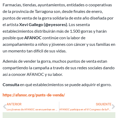
Farmacias, tiendas, ayuntamientos, entidades o cooperativas
de la provincia de Tarragona son, desde finales de enero,
puntos de venta de la gorra solidaria de este año diseñada por
el artista
Xevi Gallego (@eyesores)
. Los sesenta
establecimientos distribuirán más de 1.500 gorras y harán
posible que
AFANOC
continúe con la labor de
acompañamiento a niños y jóvenes con cáncer y sus familias en
un momento tan difícil de sus vidas.
Además de vender la gorra, muchos puntos de venta estan
compartiendo la campaña a través de sus redes sociales dando
así a conocer AFANOC y su labor.
Consulta
en qué establecimientos se puede adquirir el gorro.
https://afanoc.org/punts-de-venda/
Ant
S
ANTERIOR
SIGUIENTE
Los jóvenes de AFANOC se encuentran en Bellver de Cerdanya
AFANOC participa en el VI Congreso de la PEDPAL