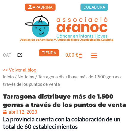
Ir
APADRINA
COLABORA
al
contenido
Asociación de Familiares y Amigos de Niños Oncológicos de Cataluña
TIENDA
0,00
€
CAT
ES
Carrito
<< Volver al blog
/
/ Tarragona distribuye más de 1.500 gorras a
Inicio
Noticias
través de los puntos de venta
Tarragona distribuye más de 1.500
gorras a través de los puntos de venta
abril 12, 2023
La provincia cuenta con la colaboración de un
total de 60 establecimientos