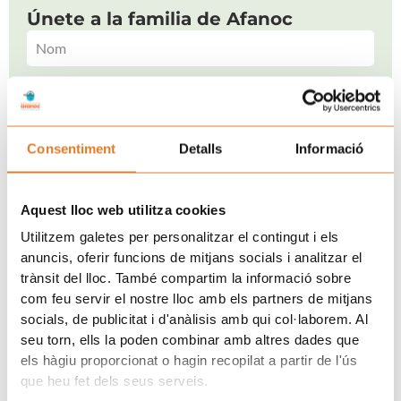
Únete a la familia de Afanoc
He llegit i accepto la
Clàusula de consentiment.
i la
Consentiment
Detalls
Informació
Política de Privacitat.
SUBSCRIURE'S
Aquest lloc web utilitza cookies
Utilitzem galetes per personalitzar el contingut i els
anuncis, oferir funcions de mitjans socials i analitzar el
trànsit del lloc. També compartim la informació sobre
com feu servir el nostre lloc amb els partners de mitjans
socials, de publicitat i d'anàlisis amb qui col·laborem. Al
seu torn, ells la poden combinar amb altres dades que
els hàgiu proporcionat o hagin recopilat a partir de l'ús
que heu fet dels seus serveis.