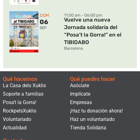
DOM
11:00 am - 06:00 pm
Vuelve una nueva
06
Jornada solidaria del
SEP
“Posa’t la Gorra!” en el
TIBIDABO
Barcelona
Qué hacemos
Qué puedes hacer
La Casa dels Xuklis
Asóciate
Soporte a familias
Implícate
Posa't la Gorra!
Empresas
RockpelsXuklis
¡Haz tu donación ahora!
Voluntariado
Haz un voluntariado
Actualidad
Tienda Solidària