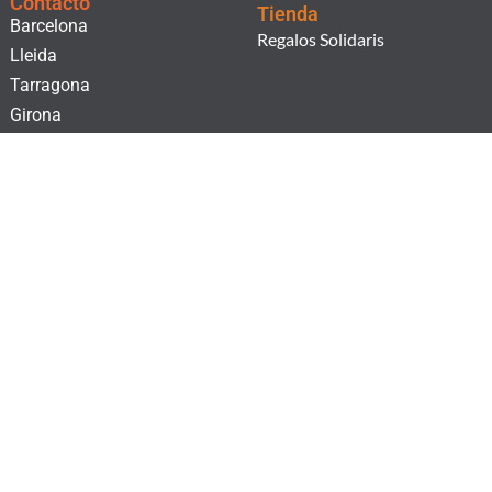
Contacto
Tienda
Barcelona
Regalos Solidaris
Lleida
Tarragona
Girona
¡Suscríbete a nuestro boletín!
He leído i acepto la
Cláusula de consentimiento.
y la
Política de Privacidad.
SUSCRIBIRSE