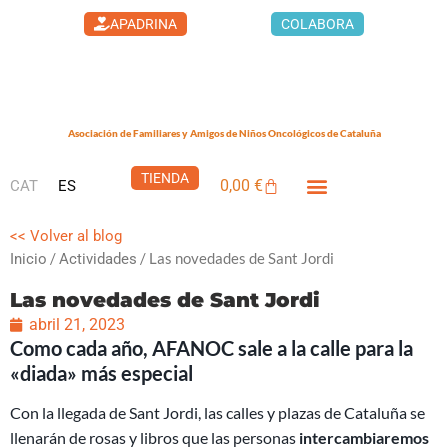
Ir
APADRINA
COLABORA
al
contenido
Asociación de Familiares y Amigos de Niños Oncológicos de Cataluña
TIENDA
0,00
€
CAT
ES
Carrito
LA CASA DEL XUKLIS
CÁNCER INFANTIL
QUÉ PUEDES HACER
<< Volver al blog
/
/ Las novedades de Sant Jordi
Inicio
Actividades
Las novedades de Sant Jordi
abril 21, 2023
Como cada año, AFANOC sale a la calle para la
«diada» más especial
Con la llegada de Sant Jordi, las calles y plazas de Cataluña se
llenarán de rosas y libros que las personas
intercambiaremos