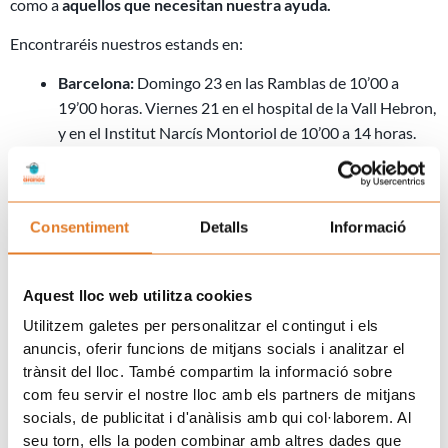
como a
aquellos que necesitan nuestra ayuda.
Encontraréis nuestros estands en:
Barcelona:
Domingo 23 en las Ramblas de 10’00 a
19’00 horas. Viernes 21 en el hospital de la Vall Hebron,
y en el Institut Narcís Montoriol de 10’00 a 14 horas.
Tarragona:
Domingo 23, en la rambla Nova de
Tarragona y en la Plaça del Castell de Reus de 9’00 a
20’00 horas.
Consentiment
Detalls
Informació
Lleida
: Escuela Joc de la Bola: 20 de abril de 11’00 a
12’30 horas. Puigverd de Lleida: 21 de abril en la
Escuela Sant Jordi en horario de tarde, y el 23 de abril
Aquest lloc web utilitza cookies
en la plaza, en horario de mañana. Torrebesses: En el
Utilitzem galetes per personalitzar el contingut i els
Casal, el 22 de abril de 17’00 a 20’00 horas y el 23 de
anuncis, oferir funcions de mitjans socials i analitzar el
abril de 12’00 a 14’00 horas . Torrefarrera: 23 de abril en
trànsit del lloc. També compartim la informació sobre
la C/ Major 35, en horario de mañana. En Alfés habrá
com feu servir el nostre lloc amb els partners de mitjans
estand el domingo 23 a partir de las 12h en la plaza
socials, de publicitat i d'anàlisis amb qui col·laborem. Al
Mayor.
seu torn, ells la poden combinar amb altres dades que