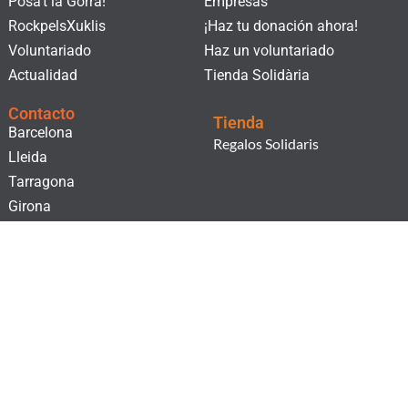
Posa't la Gorra!
Empresas
RockpelsXuklis
¡Haz tu donación ahora!
Voluntariado
Haz un voluntariado
Actualidad
Tienda Solidària
Contacto
Tienda
Barcelona
Regalos Solidaris
Lleida
Tarragona
Girona
¡Suscríbete a nuestro boletín!