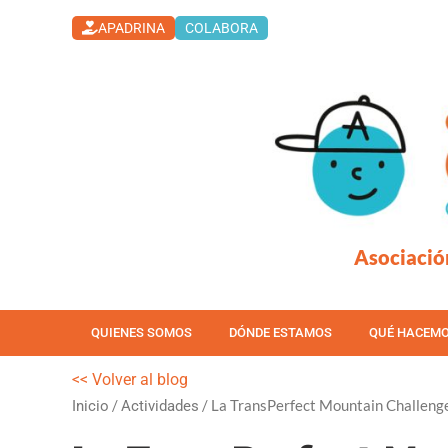
Ir
APADRINA
COLABORA
al
contenido
Asociació
QUIENES SOMOS
DÓNDE ESTAMOS
QUÉ HACEM
<< Volver al blog
/
/ La TransPerfect Mountain Challenge v
Inicio
Actividades