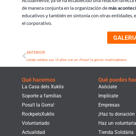
Actualmente, ya se ha establecido una relación directa
de manera conjunta en la organización de
más aconteci
educativos y también en sintonía con otras entidades, 
el corporativo.
GALERI
Ant
ANTERIOR
Lleida celebra sus 10 años con un «Posa’t la gorra!» multitudinario
Qué hacemos
Qué puedes ha
La Casa dels Xuklis
Asóciate
Soporte a familias
Implícate
Posa't la Gorra!
Empresas
RockpelsXuklis
¡Haz tu donación
Voluntariado
Haz un voluntari
Actualidad
Tienda Solidària