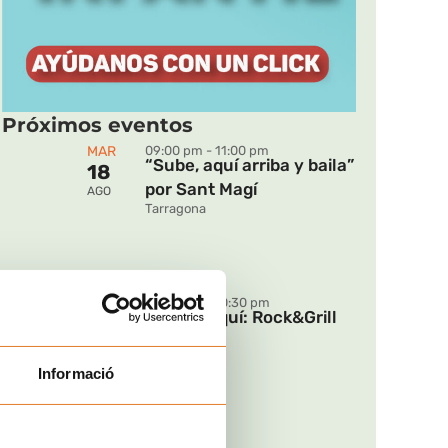
Próximos eventos
MAR
09:00 pm - 11:00 pm
“Sube, aquí arriba y baila”
18
por Sant Magí
AGO
Tarragona
DOM
07:00 pm - 10:30 pm
Ya está aquí: Rock&Grill
30
2026
AGO
Barcelona
Informació