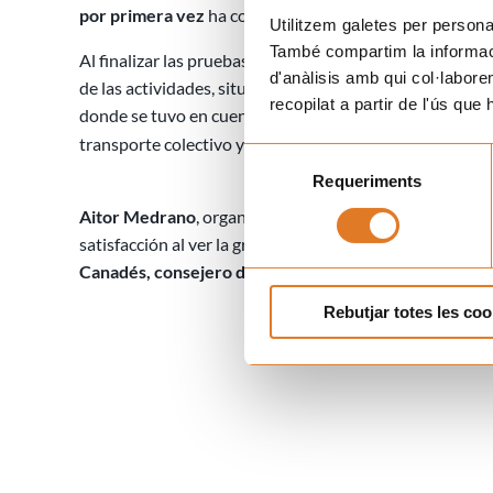
por primera vez
ha contado con presencia y represent
Utilitzem galetes per personali
També compartim la informació
Al finalizar las pruebas, los participantes pudieron disf
d'anàlisis amb qui col·labore
de las actividades, situado en la plaza mayor del puebl
recopilat a partir de l'ús que
donde se tuvo en cuenta el
compromiso de sostenibil
transporte colectivo y utilizando los proveedores locale
Selecció
Requeriments
de
consentiment
Aitor Medrano
, organizador y responsable principal de
satisfacción al ver la gran participación, que además c
Canadés, consejero de Derechos Sociales
de la Gener
Rebutjar totes les coo