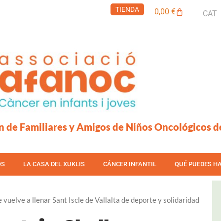
TIENDA
Carrito
0,00
€
CAT
n de Familiares y Amigos de Niños Oncológicos d
OS
LA CASA DEL XUKLIS
CÁNCER INFANTIL
QUÉ PUEDES H
uelve a llenar Sant Iscle de Vallalta de deporte y solidaridad