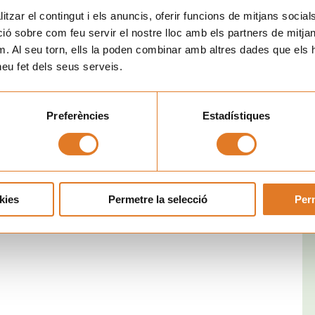
ación.
tzar el contingut i els anuncis, oferir funcions de mitjans socials i
 sobre com feu servir el nostre lloc amb els partners de mitjans 
rutar de
una sesión de yoga y masaje
en el núcleo principal
m. Al seu torn, ells la poden combinar amb altres dades que els 
o, donde se repartieron más de 400 raciones de paella y
 heu fet dels seus serveis.
, eliminando los vasos desechables, reutilizando cinta, el
idad
s.
Preferències
Estadístiques
 la
Transperfect Mountain Challenge
no pudo ocultar su
ontó con la presencia del honorable
Sr. Carles Campuzano y
alitat de Cataluña.
kies
Permetre la selecció
Perm