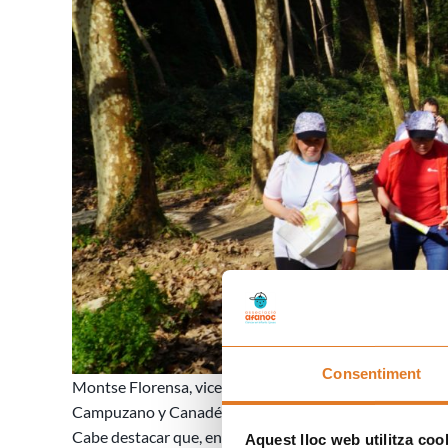
Consentiment
Montse Florensa, vicepresidenta de AFANOC con el cons
Campuzano y Canadés (chandal azul), y Carles Loré, atle
Cabe destacar que, en el registro de inscripciones, en l
Aquest lloc web utilitza coo