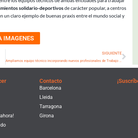
 entre los equipos técnicos de ambas entidades para trabajar
mientos solidario-deportivos
de carácter popular, a centros
en un claro ejemplo de buenas praxis entre el mundo social y
A IMAGENES
Sig
SIGUIENTE
Ampliamos equipo técnico incorporando nuevos profesionales de Trabajo Social en los hospitales
cer
Contacto
¡Suscríb
Barcelona
Lleida
Tarragona
 ahora!
Girona
ado