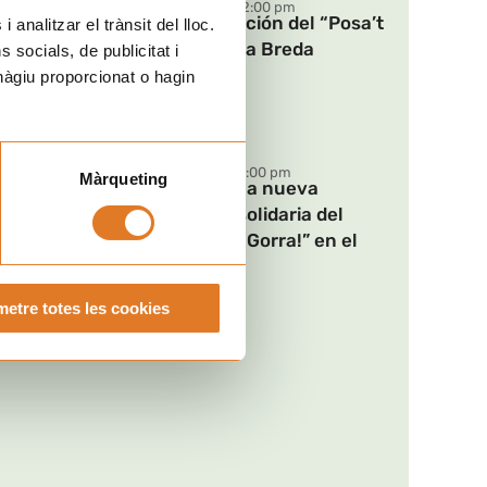
SÁB
09:30 am - 02:00 pm
Nueva edición del “Posa’t
 analitzar el trànsit del lloc.
05
la Gorra!” a Breda
socials, de publicitat i
SEP
Breda
hàgiu proporcionat o hagin
DOM
11:00 am - 06:00 pm
Màrqueting
Vuelve una nueva
06
Jornada solidaria del
SEP
“Posa’t la Gorra!” en el
TIBIDABO
Barcelona
etre totes les cookies