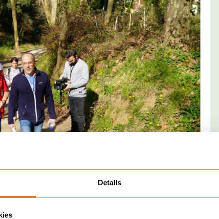
Detalls
eller de Derechos Sociales, el honorable Sr. Carles
ta experto en les carreras de orientación.
as casillas del género se ha contemplado
el “no binario” que,
kies