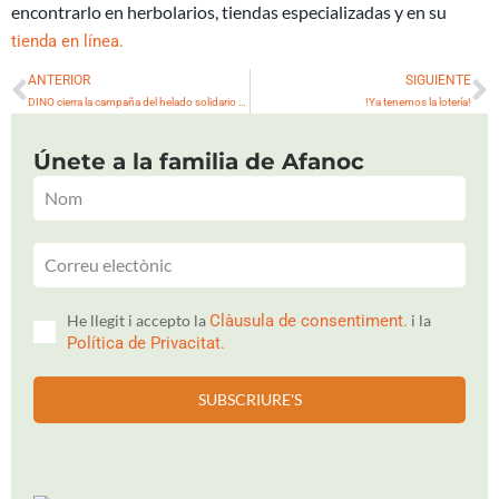
encontrarlo en herbolarios, tiendas especializadas y en su
tienda en línea.
Ant
S
ANTERIOR
SIGUIENTE
DINO cierra la campaña del helado solidario superando la recaudación del año anterior
!Ya tenemos la lotería!
Únete a la familia de Afanoc
He llegit i accepto la
Clàusula de consentiment.
i la
Política de Privacitat.
SUBSCRIURE'S