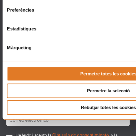
RockpelsXuklis
¡Haz tu donación ahora!
Preferències
Voluntariado
Haz un voluntariado
Actualidad
Tienda Solidària
Estadístiques
Contacto
Tienda
Barcelona
Regalos Solidaris
Màrqueting
Lleida
Tarragona
Girona
Permetre totes les cookie
¡Suscríbete a nuestro boletín!
Permetre la selecció
Rebutjar totes les cookies
He leído i acepto la
Cláusula de consentimiento.
y la