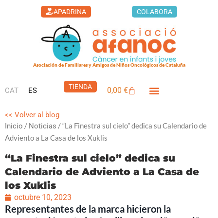
Ir
APADRINA
COLABORA
al
contenido
Asociación de Familiares y Amigos de Niños Oncológicos de Cataluña
TIENDA
0,00
€
CAT
ES
Carrito
<< Volver al blog
/
/ “La Finestra sul cielo” dedica su Calendario de
Inicio
Noticias
Adviento a La Casa de los Xuklis
“La Finestra sul cielo” dedica su
Calendario de Adviento a La Casa de
los Xuklis
octubre 10, 2023
Representantes de la marca hicieron la