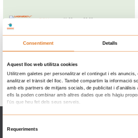
DOM
11:00 am - 06:00 pm
Vuelve una nueva
06
Jornada solidaria del
SEP
“Posa’t la Gorra!” en el
Consentiment
Detalls
TIBIDABO
Barcelona
Aquest lloc web utilitza cookies
Utilitzem galetes per personalitzar el contingut i els anuncis, 
analitzar el trànsit del lloc. També compartim la informació s
amb els partners de mitjans socials, de publicitat i d'anàlisis
ells la poden combinar amb altres dades que els hàgiu proporc
l'ús que heu fet dels seus serveis.
Qué hacemos
Qué puedes hacer
La Casa dels Xuklis
Asóciate
Selecció
Soporte a familias
Implícate
Requeriments
de
Posa't la Gorra!
Empresas
consentiment