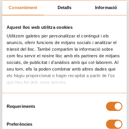
En la mayoría de las actividades, los dos géneros concurren
Consentiment
Detalls
Informació
en la misma categoría, fomentando los equipos mixtos como
reflejo de lo que sucede también en el día a día de los
hoteles.
Aquest lloc web utilitza cookies
Ant
Si
ANTERIOR
SIGUIENTE
Utilitzem galetes per personalitzar el contingut i els
La sede de AFANOC Lleida celebra 10 años
Reus se vuelca con la preparación del ‘Posa’t la Gorra!’
anuncis, oferir funcions de mitjans socials i analitzar el
trànsit del lloc. També compartim la informació sobre
Únete a la familia de Afanoc
com feu servir el nostre lloc amb els partners de mitjans
socials, de publicitat i d'anàlisis amb qui col·laborem. Al
seu torn, ells la poden combinar amb altres dades que
els hàgiu proporcionat o hagin recopilat a partir de l'ús
que heu fet dels seus serveis.
Selecció
Requeriments
de
consentiment
Preferències