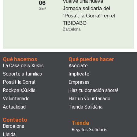
Vuelve una nueva
06
Jornada solidaria del
SEP
“Posa’t la Gorra!” en el
TIBIDABO
Barcelona
Qué hacemos
Qué puedes hacer
La Casa dels Xuklis
Asóciate
Soporte a familias
Implícate
Posa't la Gorra!
Empresas
RockpelsXuklis
¡Haz tu donación ahora!
Voluntariado
Haz un voluntariado
Actualidad
Tienda Solidària
Contacto
Tienda
Barcelona
Regalos Solidaris
Lleida