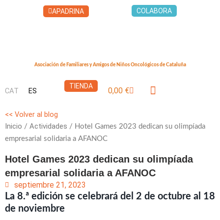
Ir
COLABORA
APADRINA
al
contenido
Asociación de Familiares y Amigos de Niños Oncológicos de Cataluña
TIENDA
0,00
€
CAT
ES
Carrito
LA CASA DEL XUKLIS
QUÉ PUEDES HACER
<< Volver al blog
Inicio
Actividades
/
/ Hotel Games 2023 dedican su olimpíada
empresarial solidaria a AFANOC
Hotel Games 2023 dedican su olimpíada
empresarial solidaria a AFANOC
septiembre 21, 2023
La 8.ª edición se celebrará del 2 de octubre al 18
de noviembre